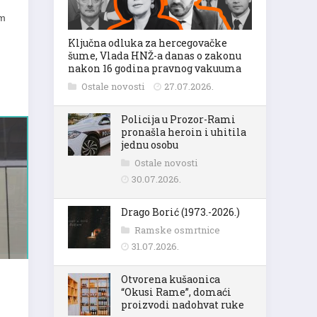
im
Ključna odluka za hercegovačke
šume, Vlada HNŽ-a danas o zakonu
nakon 16 godina pravnog vakuuma
Ostale novosti
27.07.2026.
Policija u Prozor-Rami
pronašla heroin i uhitila
jednu osobu
Ostale novosti
30.07.2026.
Drago Borić (1973.-2026.)
Ramske osmrtnice
31.07.2026.
Otvorena kušaonica
“Okusi Rame”, domaći
proizvodi nadohvat ruke