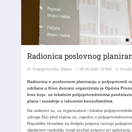
Radionica poslovnog planiran
Poljoprivreda
,
Rama
18.05.2026. 15:56h
Uredni
Radionica o poslovnom planiranju u poljoprivredi od
održana u Kino dvorani organizirala je Općina Pr
kroz koju se lokalnim poljoprivrednicima predstavi
plana i suradnje s iskusnim konzultantima.
Na radionici su, uz organizatore i lokalne poljoprivrednik
udruge Eko plod kojima su, zajedno s poljoprivrednicima, p
Republike Hrvatske za dodjelu potpora razvoju poljopriv
sljedećem razdoblju mogli pružati potporu pri apliciranju n