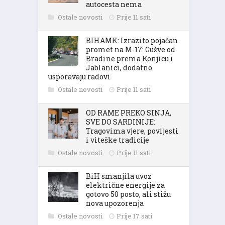
autocesta nema
Ostale novosti
Prije 11 sati
BIHAMK: Izrazito pojačan
promet na M-17: Gužve od
Bradine prema Konjicu i
Jablanici, dodatno
usporavaju radovi
Ostale novosti
Prije 11 sati
OD RAME PREKO SINJA,
SVE DO SARDINIJE:
Tragovima vjere, povijesti
i viteške tradicije
Ostale novosti
Prije 11 sati
BiH smanjila uvoz
električne energije za
gotovo 50 posto, ali stižu
nova upozorenja
Ostale novosti
Prije 17 sati