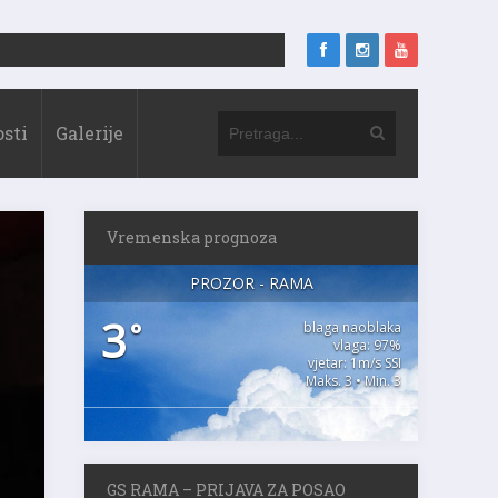
sti
Galerije
Vremenska prognoza
PROZOR - RAMA
3
°
blaga naoblaka
vlaga: 97%
vjetar: 1m/s SSI
Maks. 3 • Min. 3
GS RAMA – PRIJAVA ZA POSAO