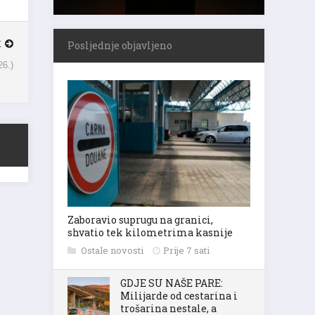
K
Posljednje objavljeno
26.)
Zaboravio suprugu na granici,
shvatio tek kilometrima kasnije
Ostale novosti
Prije 7 sati
GDJE SU NAŠE PARE:
Milijarde od cestarina i
trošarina nestale, a