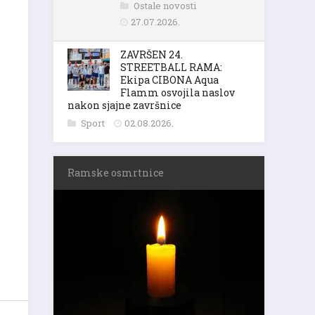
Ostale novosti
27.07.2026.
ZAVRŠEN 24.
STREETBALL RAMA:
Ekipa CIBONA Aqua
Flamm osvojila naslov
nakon sjajne završnice
Sport
02.08.2026.
Ramske osmrtnice