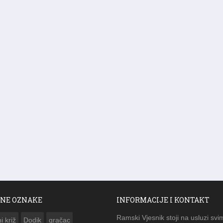
NE OZNAKE
INFORMACIJE I KONTAKT
Ramski Vjesnik stoji na usluzi svi
i križ
Dodik
gračac