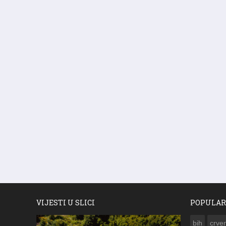
VIJESTI U SLICI
POPULAR
bih
crven