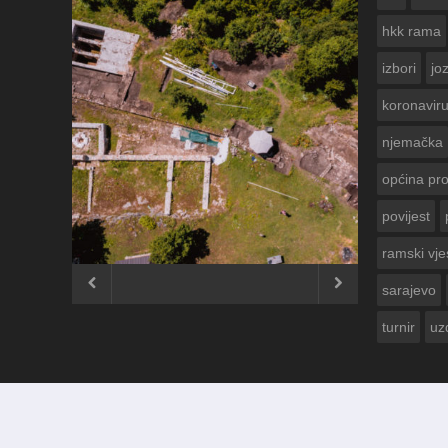
hkk rama
izbori
jo
koronavir
njemačka
općina pr
povijest
ČESTITKA RAMSKOG VJE
USKRS 2023. GODINE
ramski vje


sarajevo
turnir
uz
© 2012 - 2026
Ramski Vjesnik
. Sva prava pridržana.