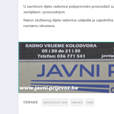
U završnom dijelu radionice poljoprivredni proizvođači su
zemljištem i proizvodnjom.
Nakon službenog dijela radionice uslijedila je zajednička
razmjenu iskustava.
OZNAKE
općina prozor-rama
radionica
redah