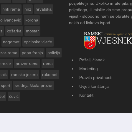
posjetiteljima. Ukoliko imate pitanj
hnk rama
hnž
hrvatska
prijedloga, ili mislite da smo propu
vijest - slobodno nam se obratite
zo ivančević
korona
nekih od linkova ispod.
us
košarka
mostar
nogomet
opcinsko vijeće
ozor-rama
papa franjo
policija
Pošalji članak
prozor
prozor rama
rama
SNIKA ZA
FOTOGA
Marketing
Vasti
snik
ramsko jezero
rukomet
Pravila privatnosti
sport
srednja škola prozor
Uvjeti korištenja
Kontakt
dol
čović