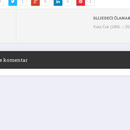
SLIJEDEĆI ČLANA
Kata Ćuk (1956. – 20
ite komentar