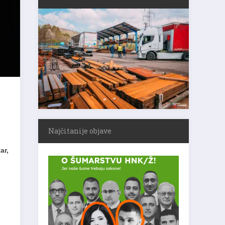
Najčitanije objave
ar,
u