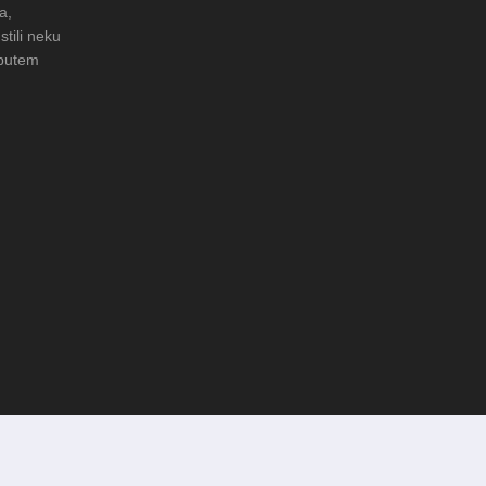
a,
stili neku
 putem
LERIJA: Čuvanje običaja u Donjoj
FOTO: Obnova rimske cisterne n
arheološkom nalazištu Gradac