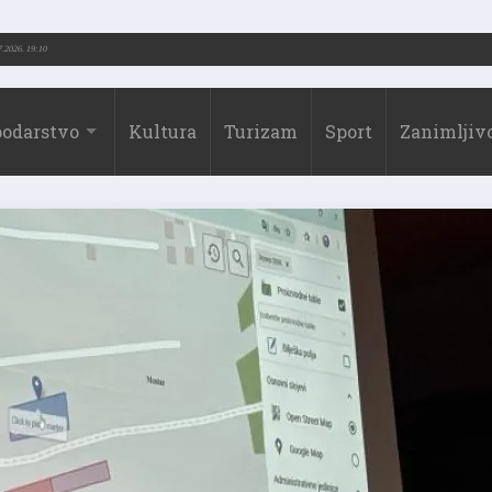
-2026.)
31.07.2026. 19:10
odarstvo
Kultura
Turizam
Sport
Zanimljivo