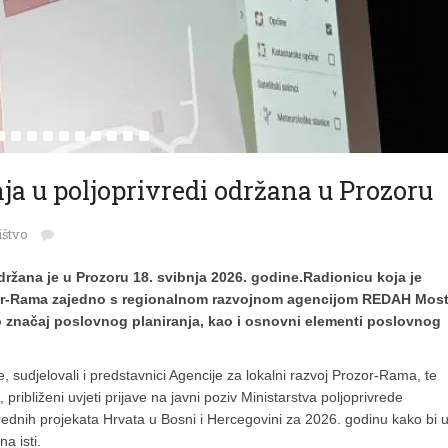
ja u poljoprivredi održana u Prozoru
štvo
ržana je u Prozoru 18. svibnja 2026. godine.Radionicu koja je
ozor-Rama zajedno s regionalnom razvojnom agencijom REDAH Most
o značaj poslovnog planiranja, kao i osnovni elementi poslovnog
e, sudjelovali i predstavnici Agencije za lokalni razvoj Prozor-Rama, te
ribliženi uvjeti prijave na javni poziv Ministarstva poljoprivrede
rednih projekata Hrvata u Bosni i Hercegovini za 2026. godinu kako bi 
a isti.