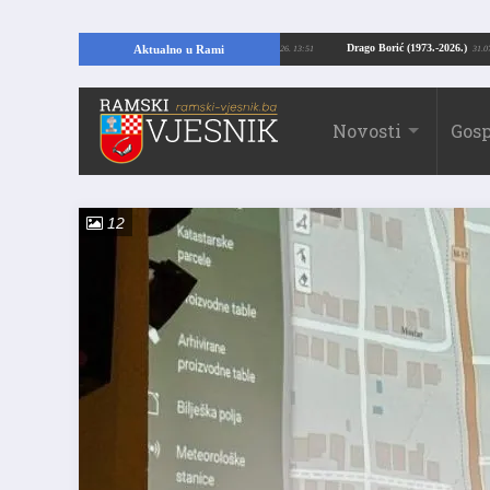
pajući temelje kuće, pronašao vrijedne arheološke ostatke
Drago Borić (1973.
Aktualno u Rami
24.07.2026. 13:51
Novosti
Gosp
12