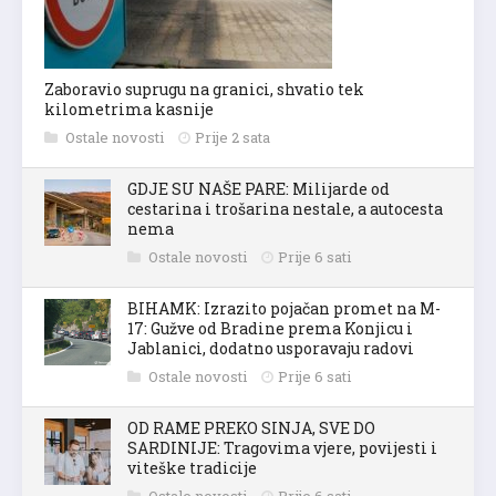
Zaboravio suprugu na granici, shvatio tek
kilometrima kasnije
Ostale novosti
Prije 2 sata
GDJE SU NAŠE PARE: Milijarde od
cestarina i trošarina nestale, a autocesta
nema
Ostale novosti
Prije 6 sati
BIHAMK: Izrazito pojačan promet na M-
17: Gužve od Bradine prema Konjicu i
Jablanici, dodatno usporavaju radovi
Ostale novosti
Prije 6 sati
OD RAME PREKO SINJA, SVE DO
SARDINIJE: Tragovima vjere, povijesti i
viteške tradicije
Ostale novosti
Prije 6 sati