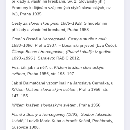
příklady a vlastními kresbami. Sv. 2: Slovanský jih (=
Prameny k dějinám vzájemných styků slovanských, sv.
IV.), Praha 1935.
Cesty za slovanskou písní 1885–1929.
S hudebními
příklady a vlastními kresbami, Praha 1953.
Čtení o Bosně a Hercegovině. Cesty a studie z roků
1893–1896
, Praha 1937. – Bosanski prijevod (Eva Čečo):
Čitanje Bosne i Hercegovine, (Putevi i studije iz godine
1893.-1896.)
, Sarajevo: RABIC 2012.
Fez, čili: jak na ně?, u:
Křížem krážem slovnaským
světem
, Praha 1956, str. 193–197.
Jak si Dalmatčané vzpomínali na Jaroslava Čermáka, u:
Křížem křažem slovanským světem
, Praha 1956, str.
147–155.
Křížem krážem slovnaským světem
, Praha 1956.
Písně z Bosny a Hercegoviny (1893). Soubor faksimile.
Uvádějí Ludvík Mario Kuba a Arnošt Koštál, Poděbrady,
Sušovice 1988.