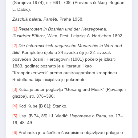
(Sarajevo 1974), str. 691–709. (Preveo s češkog: Bogdan
L. Dabić).
Zaschlá paleta. Paměti
, Praha 1958.
[1]
Reiserouten in Bosnien und der Herzegovina.
Illustrirter Führer
, Wien, Pest, Leipzig: A. Hartleben 1892.
[2]
Die österreichisch-ungarische Monarchie in Wort und
Bild
. Kompletno djelo u 24 sveska čiji je 22. svezak
posvećen Bosni i Hercegovini (1901) počelo je izlaziti
1883. godine; poznato je u literaturi i kao
“Kronprinzenwerk” prema austrougarskom kronprincu
Rudolfu na čiju inicijativu je pokrenuto.
[3]
Kuba je autor poglavlja “Gesang und Musik” (Pjevanje i
glazba), str. 376–390.
[4]
Kod Kube [B 81]: Stanko.
[5]
Usp. [B 74, 85] i J. Vladić:
Uspomene o Rami
, str. 17–
19, 48–49.
[6]
Prohaska je u češkim časopisima objavljivao priloge o