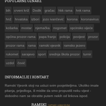
POPULARNE OZNAKE
ČESTITKA RAMSKOG VJESNIKA ZA USKRS 2023. GODINE
bih
crveni križ
Dodik
gračac
hkk rama
hnk rama


hnž
hrvatska
izbori
jozo ivančević
korona
koronavirus
košarka
mostar
njemačka
nogomet
opcinsko vijeće
općina prozor-rama
papa franjo
policija
povijest
prozor
prozor rama
rama
ramski vjesnik
ramsko jezero
rukomet
sarajevo
sport
srednja škola prozor
turnir
uzdol
čović
INFORMACIJE I KONTAKT
Ramski Vjesnik stoji na usluzi svim posjetiteljima. Ukoliko imate
pitanja, prijedloga, ili mislite da smo propustili neku vijest -
slobodno nam se obratite putem nekih od linkova ispod.