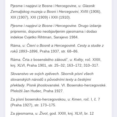
Pjesme i napjevi iz Bosne i Hercegovine, u:
Glasnik
Zemaljskog muzeja u Bosni i Hercegovini
, XVIII (1906),
XIX (1907), XXI (1909) i XXII (1910).
Pjesme i napjevi iz Bosne i Hercegovine.
Drugo izdanje
pripremio, dopunio neobjavljenim pjesmama i dodao
indekse Cvjetko Rihtman, Sarajevo 1984.
Ráma, u:
Čtení o Bosně a Hercegovině. Cesty a studie z
roků 1893–1896
, Praha 1937, str. 68–86.
Ráma. Črta z bosenského zákouti”, u:
Květy
, roč. XXIII,
knj. XLVI, Praha 1901, str. 25–32; 163–172; 310–317.
Slovanstvo ve svých zpěvech. Sborník písní všech
slovanských národů s původními texty a českými
překlady
. Písně jihoslovanské. VI. Bosensko-hercegovské.
Přeložil Jan Hudec, Praha 1927.
Za písní bosensko-hercegovskou, u:
Kmen
, roč. I, č. 7
(Praha 1927), str. 173–175.
Za pjesmama, u:
Život
, god. XXIII, knj. XLVI, br. 12