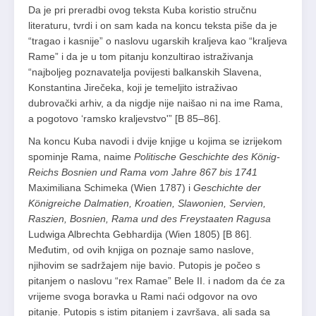
Da je pri preradbi ovog teksta Kuba koristio stručnu
literaturu, tvrdi i on sam kada na koncu teksta piše da je
“tragao i kasnije” o naslovu ugarskih kraljeva kao “kraljeva
Rame” i da je u tom pitanju konzultirao istraživanja
“najboljeg poznavatelja povijesti balkanskih Slavena,
Konstantina Jirečeka, koji je temeljito istraživao
dubrovački arhiv, a da nigdje nije naišao ni na ime Rama,
a pogotovo ‘ramsko kraljevstvo'” [B 85–86].
Na koncu Kuba navodi i dvije knjige u kojima se izrijekom
spominje Rama, naime
Politische Geschichte des König-
Reichs Bosnien und Rama vom Jahre 867 bis 1741
Maximiliana Schimeka (Wien 1787) i
Geschichte der
Königreiche Dalmatien, Kroatien, Slawonien, Servien,
Raszien, Bosnien, Rama und des Freystaaten Ragusa
Ludwiga Albrechta Gebhardija (Wien 1805) [B 86].
Međutim, od ovih knjiga on poznaje samo naslove,
njihovim se sadržajem nije bavio. Putopis je počeo s
pitanjem o naslovu “rex Ramae” Bele II. i nadom da će za
vrijeme svoga boravka u Rami naći odgovor na ovo
pitanje. Putopis s istim pitanjem i završava, ali sada sa