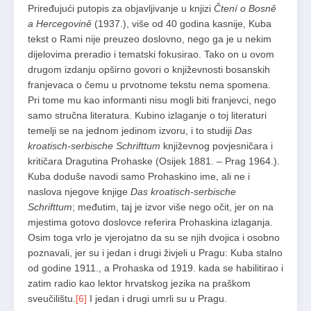
Priređujući putopis za objavljivanje u knjizi
Čtení o Bosně
a Hercegovině
(1937.), više od 40 godina kasnije, Kuba
tekst o Rami nije preuzeo doslovno, nego ga je u nekim
dijelovima preradio i tematski fokusirao. Tako on u ovom
drugom izdanju opširno govori o književnosti bosanskih
franjevaca o čemu u prvotnome tekstu nema spomena.
Pri tome mu kao informanti nisu mogli biti franjevci, nego
samo stručna literatura. Kubino izlaganje o toj literaturi
temelji se na jednom jedinom izvoru, i to studiji
Das
kroatisch-serbische Schrifttum
književnog povjesničara i
kritičara Dragutina Prohaske (Osijek 1881. – Prag 1964.).
Kuba doduše navodi samo Prohaskino ime, ali ne i
naslova njegove knjige
Das kroatisch-serbische
Schrifttum
; međutim, taj je izvor više nego očit, jer on na
mjestima gotovo doslovce referira Prohaskina izlaganja.
Osim toga vrlo je vjerojatno da su se njih dvojica i osobno
poznavali, jer su i jedan i drugi živjeli u Pragu: Kuba stalno
od godine 1911., a Prohaska od 1919. kada se habilitirao i
zatim radio kao lektor hrvatskog jezika na praškom
sveučilištu.
[6]
I jedan i drugi umrli su u Pragu.