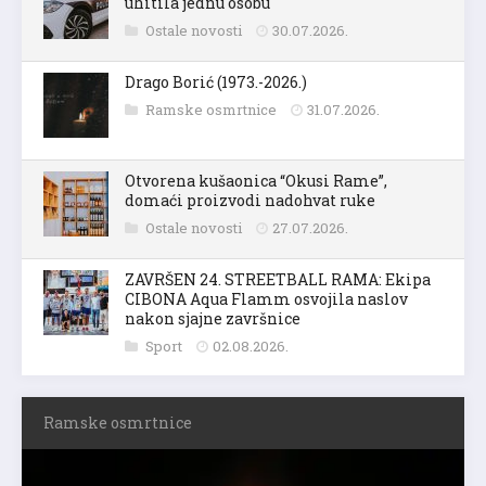
uhitila jednu osobu
Ostale novosti
30.07.2026.
Drago Borić (1973.-2026.)
Ramske osmrtnice
31.07.2026.
Otvorena kušaonica “Okusi Rame”,
domaći proizvodi nadohvat ruke
Ostale novosti
27.07.2026.
ZAVRŠEN 24. STREETBALL RAMA: Ekipa
CIBONA Aqua Flamm osvojila naslov
nakon sjajne završnice
Sport
02.08.2026.
Ramske osmrtnice