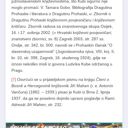
južnoslavenskim književnostima, što Kubi sigurno nije
moglo promaći. V. Tamara Gobo: Bibliografija Dragutina
Prohaske i literatura o Dragutinu Prohaski, u:
Zbornik o
Dragutinu Prohaski književnom povjesničaru i književnom
kritičaru.
Zbornik radova sa znanstvenoga skupa Osijek,
16. i 17. svibnja 2002. (= Hrvatski književni povjesničari;
znanstveni zbornici, sv. 8) Zagreb 2003, str. 287 ss.
Ondje, str. 342, br. 500. navodi se i Prohaskin članak “O
slavenskoj uzajamnosti” (
Jugoslavenska njiva
, VIII, knj. II,
br. 10, str. 398, Zagreb, 16. studenog 1924), gdje se
iznosi nekoliko misli iz govora Ludvíka Kube održanog u
Pragu.
[7]
Osvrćući se u prijateljskom pismu na knjigu
Čtení o
Bosně a Hercegovině
književnik Jiří Mahen (i. e. Antonín
Vančura) (1882. – 1939.) pisao je Kubi iz Brna 2. lipnja
1937. da ga se posebno dojmilo upravo poglavlje o Rami.
Adresát Jiří Mahen
, str. 232.