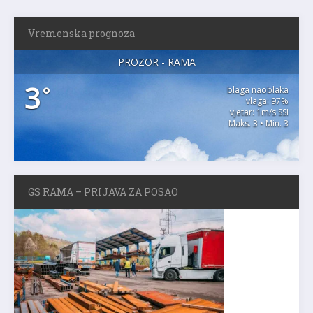
Vremenska prognoza
PROZOR - RAMA
3
°
blaga naoblaka
vlaga: 97%
vjetar: 1m/s SSI
Maks. 3 • Min. 3
GS RAMA – PRIJAVA ZA POSAO