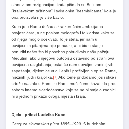
stanovitom rezignacijom kada piše da se Belinom
“kraljevskom taštinom” i svim onim “besmislicama” koje je
ona proizvela nije više bavio.
Kuba je u Ramu došao s kratkoročnim ambicijama
povjesničara, a ne poslom melografa i folklorista kako se
od njega moglo očekivati. To je šteta, jer nam u
povijesnim pitanjima nije ponudio, a ni bio u stanju
ponuditi nešto što bi posebno pobuđivalo našu pažnju.
Međutim, ako u njegovu putopisu ostavimo po strani ova
povijesna razglabanja, ostat će nam dovoljno zanimljivih
zapažanja, djelomice vrlo lijepih i proživljenih opisa Rame,
njezinih ljudi i krajolika.
[7]
Ako tome pridodamo još i slike i
crteže nastale u Rami i o Rami, moći ćemo kazati da pred
sobom imamo svjedočanstvo koje se ne bi smjelo zaobići
ni u jednom prikazu ovoga mjesta i kraja.
Djela i prilozi Ludvíka Kube
Cesty za slovanskou písní 1885–1929.
S hudebními