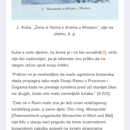
L. Kuba, „Žena iz Huma s drvima u Mostaru”, ulje na
platnu, b. g.
Kuba s ovim djelom, na kome je i on bio suradnik
[3]
, očito
nije bio zadovoljan, pa je iskoristio ovu priliku da na
njegov račun uputi svoju kritiku:
“Prilično mi je neshvatljivo da inače agresivna bosanska
vlada propagira tako malo Donju Ramu s Prozorom i
Dugama kada ne prestaje turistima pred oči stavljati čitav
niz drugih, često vrlo malo zanimljivih točaka.” [A 315]
“Zato se o Rami malo zna jer leži izvan uobičajenog
turističkog puta, a samo djelo ‘Öst.-Ung. Monarchie’
[
Österreichisch-ungarische Monarchie in Wort und Bild
]
nije bilo u stanju naći prigodu da tome izvanrednom
bosanskom zakutku posveti na svojim stranicama