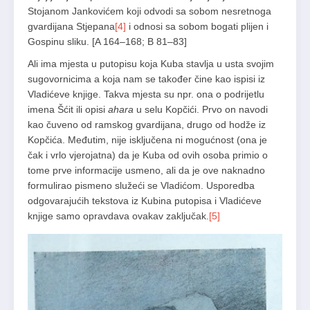
Stojanom Jankovićem koji odvodi sa sobom nesretnoga
gvardijana Stjepana
[4]
i odnosi sa sobom bogati plijen i
Gospinu sliku. [A 164–168; B 81–83]
Ali ima mjesta u putopisu koja Kuba stavlja u usta svojim
sugovornicima a koja nam se također čine kao ispisi iz
Vladićeve knjige. Takva mjesta su npr. ona o podrijetlu
imena Šćit ili opisi
ahara
u selu Kopčići. Prvo on navodi
kao čuveno od ramskog gvardijana, drugo od hodže iz
Kopčića. Međutim, nije isključena ni mogućnost (ona je
čak i vrlo vjerojatna) da je Kuba od ovih osoba primio o
tome prve informacije usmeno, ali da je ove naknadno
formulirao pismeno služeći se Vladićom. Usporedba
odgovarajućih tekstova iz Kubina putopisa i Vladićeve
knjige samo opravdava ovakav zaključak.
[5]