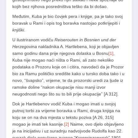
kojih bez njihova posredništva teško da bi došao.
Međutim, Kuba je bio čovjek pera i knjige, pa je tako svoj
boravak u Rami i opis tog boravka nastojao potkrijepiti i
knjiški
.
U ilustriranom vodiču
Reiserouten in Bosnien und der
Herzegovina
nakladnika A. Hartlebena, koji je objavljen
samo godinu dana prije njegova dolaska u Bosnu
[1]
,
Kuba nije mogao naći ništa o Rami, ali zato nekoliko
podataka o Prozoru koje on i citira, navodeći da je Prozor
bio za Ramu političko središte kako u tursko doba tako i u
novo, “švapsko”, vrijeme, te da prozorski uredi za ljude iz
ramske doline “nakon okupacije nisu manji izvor
neugodnosti nego što su to bili prije okupacije” [A 312].
Dok je Hartlebenov vodič Kuba i mogao imati u svojoj
putnoj torbi za vrijeme boravka u Rami, druga knjiga na
koju se on na dva mjesta u tekstu poziva [A 26, 315]
mogao je imati tek kasnije.
[2]
Naime, ovo djelo objavljeno
je na inicijativu i uz suradnju nadvojvode Rudolfa kao 22.
svezak djela popularno zvanog “Kronprinzenwerk” 1901.