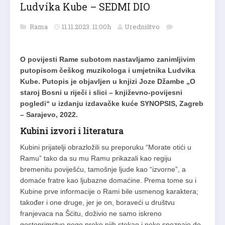
Ludvíka Kube – SEDMI DIO
Rama
11.11.2023. 11:00h
Uredništvo
O povijesti Rame subotom nastavljamo zanimljivim
putopisom češkog muzikologa i umjetnika Ludvika
Kube. Putopis je objavljen u knjizi Joze Džambe „O
staroj Bosni u riječi i slici – književno-povijesni
pogledi“ u izdanju izdavačke kuće SYNOPSIS, Zagreb
– Sarajevo, 2022.
Kubini izvori i literatura
Kubini prijatelji obrazložili su preporuku “Morate otići u
Ramu” tako da su mu Ramu prikazali kao regiju
bremenitu poviješću, tamošnje ljude kao “izvorne”, a
domaće fratre kao ljubazne domaćine. Prema tome su i
Kubine prve informacije o Rami bile usmenog karaktera;
također i one druge, jer je on, boraveći u društvu
franjevaca na Šćitu, doživio ne samo iskreno
gostoprimstvo nego preko njih stekao i neke spoznaje do