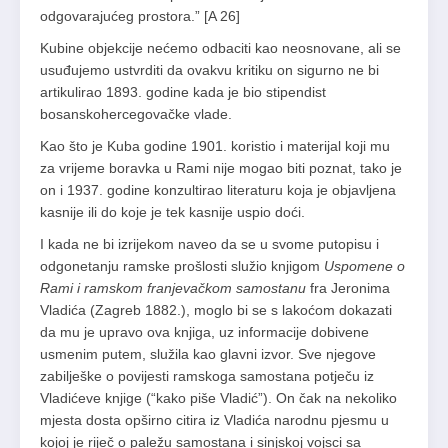
odgovarajućeg prostora.” [A 26]
Kubine objekcije nećemo odbaciti kao neosnovane, ali se
usuđujemo ustvrditi da ovakvu kritiku on sigurno ne bi
artikulirao 1893. godine kada je bio stipendist
bosanskohercegovačke vlade.
Kao što je Kuba godine 1901. koristio i materijal koji mu
za vrijeme boravka u Rami nije mogao biti poznat, tako je
on i 1937. godine konzultirao literaturu koja je objavljena
kasnije ili do koje je tek kasnije uspio doći.
I kada ne bi izrijekom naveo da se u svome putopisu i
odgonetanju ramske prošlosti služio knjigom
Uspomene o
Rami i ramskom franjevačkom samostanu
fra Jeronima
Vladića (Zagreb 1882.), moglo bi se s lakoćom dokazati
da mu je upravo ova knjiga, uz informacije dobivene
usmenim putem, služila kao glavni izvor. Sve njegove
zabilješke o povijesti ramskoga samostana potječu iz
Vladićeve knjige (“kako piše Vladić”). On čak na nekoliko
mjesta dosta opširno citira iz Vladića narodnu pjesmu u
kojoj je riječ o paležu samostana i sinjskoj vojsci sa