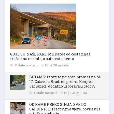
GDJE SU NAŠE PARE: Milijarde od cestarina i
trošarina nestale, a autocesta nema
Ostale novosti
Prije 28 minuta
BIHAMK: Izrazito pojačan promet na M-
17: Gužve od Bradine prema Konjicu i
Jablanici, dodatno usporavaju radovi
Ostale novosti
Prije 31 minuta
OD RAME PREKO SINJA, SVE DO
SARDINIJE: Tragovima vjere, povijesti i
viteške tradicije