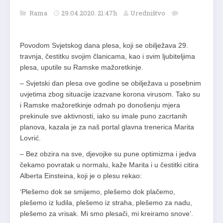
Rama
29.04.2020. 21:47h
Uredništvo
Povodom Svjetskog dana plesa, koji se obilježava 29.
travnja, čestitku svojim članicama, kao i svim ljubiteljima
plesa, uputile su Ramske mažoretkinje.
– Svjetski dan plesa ove godine se obilježava u posebnim
uvjetima zbog situacije izazvane korona virusom. Tako su
i Ramske mažoretkinje odmah po donošenju mjera
prekinule sve aktivnosti, iako su imale puno zacrtanih
planova, kazala je za naš portal glavna trenerica Marita
Lovrić.
– Bez obzira na sve, djevojke su pune optimizma i jedva
čekamo povratak u normalu, kaže Marita i u čestitki citira
Alberta Einsteina, koji je o plesu rekao:
‘Plešemo dok se smijemo, plešemo dok plačemo,
plešemo iz ludila, plešemo iz straha, plešemo za nadu,
plešemo za vrisak. Mi smo plesači, mi kreiramo snove’.