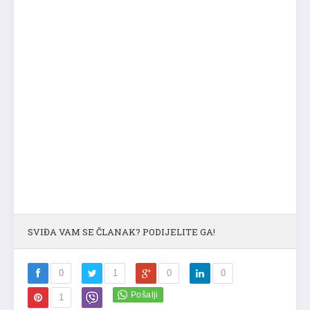
SVIĐA VAM SE ČLANAK? PODIJELITE GA!
0
1
0
0
1