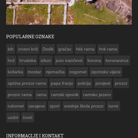
POPULARNE OZNAKE
ČESTITKA RAMSKOG VJESNIKA ZA USKRS 2023. GODINE
bih
crveni križ
Dodik
gračac
hkk rama
hnk rama


hnž
hrvatska
izbori
jozo ivančević
korona
koronavirus
košarka
mostar
njemačka
nogomet
opcinsko vijeće
općina prozor-rama
papa franjo
policija
povijest
prozor
prozor rama
rama
ramski vjesnik
ramsko jezero
rukomet
sarajevo
sport
srednja škola prozor
turnir
uzdol
čović
INFORMACIJE I KONTAKT