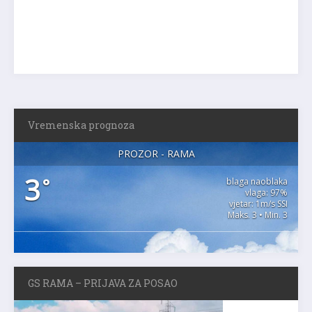
Vremenska prognoza
PROZOR - RAMA
3
°
blaga naoblaka
vlaga: 97%
vjetar: 1m/s SSI
Maks. 3 • Min. 3
GS RAMA – PRIJAVA ZA POSAO