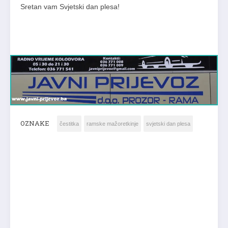
Sretan vam Svjetski dan plesa!
OZNAKE
čestitka
ramske mažoretkinje
svjetski dan plesa