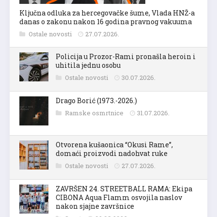
Ključna odluka za hercegovačke šume, Vlada HNŽ-a
danas o zakonu nakon 16 godina pravnog vakuuma
Ostale novosti
27.07.2026.
Policija u Prozor-Rami pronašla heroin i
uhitila jednu osobu
Ostale novosti
30.07.2026.
Drago Borić (1973.-2026.)
Ramske osmrtnice
31.07.2026.
Otvorena kušaonica “Okusi Rame”,
domaći proizvodi nadohvat ruke
Ostale novosti
27.07.2026.
ZAVRŠEN 24. STREETBALL RAMA: Ekipa
CIBONA Aqua Flamm osvojila naslov
nakon sjajne završnice