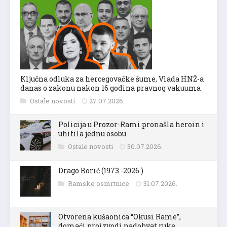
Ključna odluka za hercegovačke šume, Vlada HNŽ-a
danas o zakonu nakon 16 godina pravnog vakuuma
Ostale novosti
27.07.2026.
Policija u Prozor-Rami pronašla heroin i
uhitila jednu osobu
Ostale novosti
30.07.2026.
Drago Borić (1973.-2026.)
Ramske osmrtnice
31.07.2026.
Otvorena kušaonica “Okusi Rame”,
domaći proizvodi nadohvat ruke