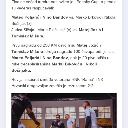
Finalne večeri turnira nastavljen je i Penalty Cup, a penale
su večeras raspucavali:
Mateo Poljarić i Nino Bandov
vs. Marko Brković i Nikola
Bošnjak (x)
Jurica Sičaja i Marin Pločkinjić (x) vs.
Matej Jozić i
Tomislav Mišura.
Prvu nagradu od 250 KM osvojili su
Matej Jozić i
Tomislav Mišura
, drugu nagradu 100 ćevapa odnijeli su
Mateo Poljarić i Nino Bandov
, dok je 20 piva otišlo u
ruke trećeplasiranima
Marku Brkoviću i Nikoli
Bošnjaku.
Revijalni susret između veterana HNK “Rama” i NK
Hrvatski dragovoljac završio je rezultatom 2:2.