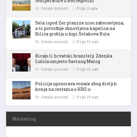
temperature u Hercegovini
Ostale novosti
Prije 2 sata
Sela ispod Zec planine nisu zaboravljena,
a to potvrđuje obnovljena kapelica na
Bilića groblju u župi Solakova Kula
Ostale novosti
Prije 13 sati
Biraju li hrvatski branitelji Zdenka
Lučića umjesto Savinog Malog
Ostale novosti
Prije 16 sati
Policija upozorava vozače zbog divljih
konja na cestama u HBŽ-u
Ostale novosti
Prije 19 sati
Marketing