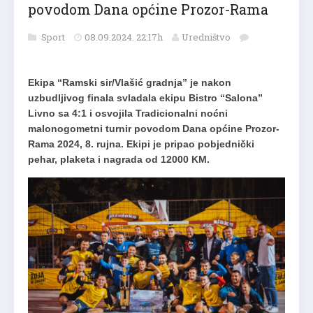
povodom Dana općine Prozor-Rama
Sport
08.09.2024. 22:17h
Uredništvo
Ekipa “Ramski sir/Vlašić gradnja” je nakon
uzbudljivog finala svladala ekipu Bistro “Salona”
Livno sa 4:1 i osvojila Tradicionalni noćni
malonogometni turnir povodom Dana općine Prozor-
Rama 2024, 8. rujna. Ekipi je pripao pobjednički
pehar, plaketa i nagrada od 12000 KM.