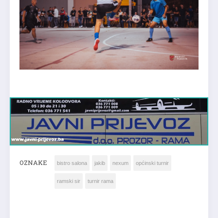
OZNAKE
bistro salona
jakib
nexum
općinski turnir
ramski sir
turnir rama