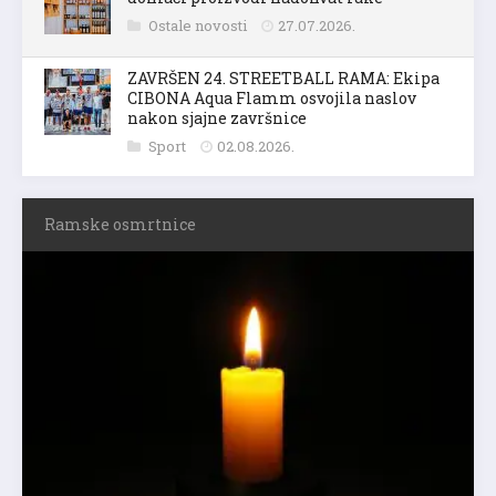
Ostale novosti
27.07.2026.
ZAVRŠEN 24. STREETBALL RAMA: Ekipa
CIBONA Aqua Flamm osvojila naslov
nakon sjajne završnice
Sport
02.08.2026.
Ramske osmrtnice