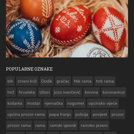
POPULARNE OZNAKE
FO
bih
crveni križ
Dodik
gračac
hkk rama
hnk rama


hnž
hrvatska
izbori
jozo ivančević
korona
koronavirus
košarka
mostar
njemačka
nogomet
opcinsko vijeće
općina prozor-rama
papa franjo
policija
povijest
prozor
prozor rama
rama
ramski vjesnik
ramsko jezero