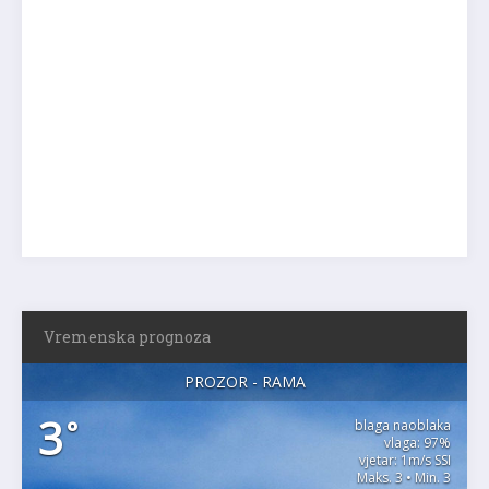
Vremenska prognoza
PROZOR - RAMA
3
°
blaga naoblaka
vlaga: 97%
vjetar: 1m/s SSI
Maks. 3 • Min. 3