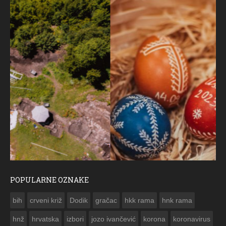
POPULARNE OZNAKE
ČESTITKA RAMSKOG VJESNIKA ZA USKRS 2023. GODINE
bih
crveni križ
Dodik
gračac
hkk rama
hnk rama


hnž
hrvatska
izbori
jozo ivančević
korona
koronavirus