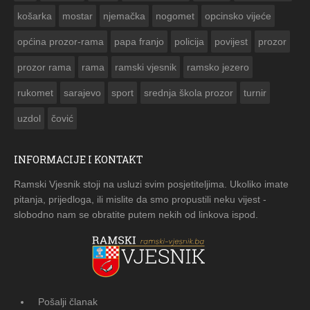
košarka
mostar
njemačka
nogomet
opcinsko vijeće
općina prozor-rama
papa franjo
policija
povijest
prozor
prozor rama
rama
ramski vjesnik
ramsko jezero
rukomet
sarajevo
sport
srednja škola prozor
turnir
uzdol
čović
INFORMACIJE I KONTAKT
Ramski Vjesnik stoji na usluzi svim posjetiteljima. Ukoliko imate
pitanja, prijedloga, ili mislite da smo propustili neku vijest -
slobodno nam se obratite putem nekih od linkova ispod.
Pošalji članak