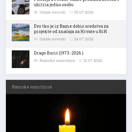
uhitila jednu osobu
Ostale novosti
30.07.2026.
Evo tko je iz Rame dobio sredstva za
projekte od značaja za Hrvate u BiH
Ostale novosti
24.07.2026.
Drago Borić (1973.-2026.)
Ramske osmrtnice
31.07.2026.
Ramske osmrtnice