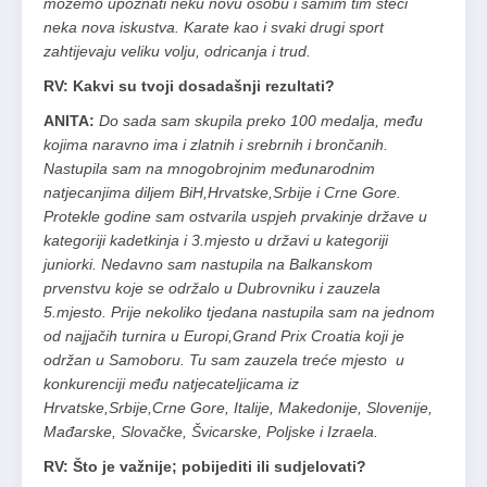
možemo upoznati neku novu osobu i samim tim steći
neka nova iskustva. Karate kao i svaki drugi sport
zahtijevaju veliku volju, odricanja i trud.
RV: Kakvi su tvoji dosadašnji rezultati?
ANITA:
Do sada sam skupila preko 100 medalja, među
kojima naravno ima i zlatnih i srebrnih i brončanih.
Nastupila sam na mnogobrojnim međunarodnim
natjecanjima diljem BiH,Hrvatske,Srbije i Crne Gore.
Protekle godine sam ostvarila uspjeh prvakinje države u
kategoriji kadetkinja i 3.mjesto u državi u kategoriji
juniorki. Nedavno sam nastupila na Balkanskom
prvenstvu koje se održalo u Dubrovniku i zauzela
5.mjesto. Prije nekoliko tjedana nastupila sam na jednom
od najjačih turnira u Europi,Grand Prix Croatia koji je
održan u Samoboru. Tu sam zauzela treće mjesto u
konkurenciji među natjecateljicama iz
Hrvatske,Srbije,Crne Gore, Italije, Makedonije, Slovenije,
Mađarske, Slovačke, Švicarske, Poljske i Izraela.
RV: Što je važnije; pobijediti ili sudjelovati?