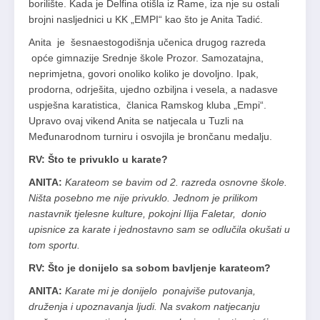
borilište. Kada je Delfina otišla iz Rame, iza nje su ostali
brojni nasljednici u KK „EMPI“ kao što je Anita Tadić.
Anita je šesnaestogodišnja učenica drugog razreda
opće gimnazije Srednje škole Prozor. Samozatajna,
neprimjetna, govori onoliko koliko je dovoljno. Ipak,
prodorna, odrješita, ujedno ozbiljna i vesela, a nadasve
uspješna karatistica, članica Ramskog kluba „Empi“.
Upravo ovaj vikend Anita se natjecala u Tuzli na
Međunarodnom turniru i osvojila je brončanu medalju.
RV: Što te privuklo u karate?
ANITA:
Karateom se bavim od 2. razreda osnovne škole.
Ništa posebno me nije privuklo. Jednom je prilikom
nastavnik tjelesne kulture, pokojni Ilija Faletar, donio
upisnice za karate i jednostavno sam se odlučila okušati u
tom sportu.
RV: Što je donijelo sa sobom bavljenje karateom?
ANITA:
Karate mi je donijelo ponajviše putovanja,
druženja i upoznavanja ljudi. Na svakom natjecanju