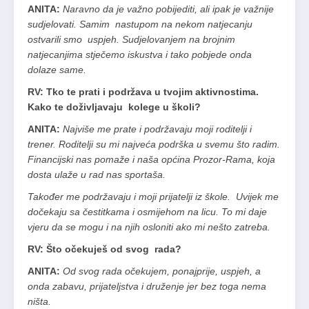
ANITA:
Naravno da je važno pobijediti, ali ipak je važnije
sudjelovati. Samim nastupom na nekom natjecanju
ostvarili smo uspjeh. Sudjelovanjem na brojnim
natjecanjima stječemo iskustva i tako pobjede onda
dolaze same.
RV: Tko te prati i podržava u tvojim aktivnostima.
Kako te doživljavaju kolege u školi?
ANITA:
Najviše me prate i podržavaju moji roditelji i
trener. Roditelji su mi najveća podrška u svemu što radim.
Financijski nas pomaže i naša općina Prozor-Rama, koja
dosta ulaže u rad nas sportaša.
Također me podržavaju i moji prijatelji iz škole. Uvijek me
dočekaju sa čestitkama i osmijehom na licu. To mi daje
vjeru da se mogu i na njih osloniti ako mi nešto zatreba.
RV: Što očekuješ od svog rada?
ANITA:
Od svog rada očekujem, ponajprije, uspjeh, a
onda zabavu, prijateljstva i druženje jer bez toga nema
ništa.