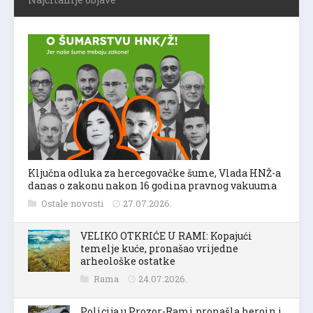
Ključna odluka za hercegovačke šume, Vlada HNŽ-a
danas o zakonu nakon 16 godina pravnog vakuuma
Ostale novosti
27.07.2026.
VELIKO OTKRIĆE U RAMI: Kopajući
temelje kuće, pronašao vrijedne
arheološke ostatke
Rama
24.07.2026.
Policija u Prozor-Rami pronašla heroin i