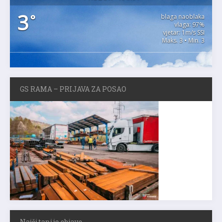
3
°
blaga naoblaka
vlaga: 97%
vjetar: 1m/s SSI
Maks. 3 • Min. 3
GS RAMA – PRIJAVA ZA POSAO
Najčitanije objave