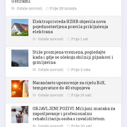
Ustirami
Ostale novosti
Prije 28 minuta
Elektroprivreda HZHB objavila nova
pojednostavljena pravila priključenja
elektrana
Ostale novosti
Prije 1 sat
Stiže promjena vremena, pogledajte
kada i gdje se očekuju obilniji pljuskovi i
grmljavina
Ostale novosti
Prije 2 sata
Narančasto upozorenje za cijelu BiH,
temperature do 40 stupnjeva
Ostale novosti
Prije 19 sati
OBJAVLJENI POZIVI: Milijuni maraka za
zapošljavanje i profesionalnu
rehabilitaciju osoba s invaliditetom
Ostale novosti
Prije 20 sati