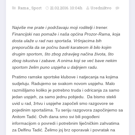
Rama
,
Sport
21.02.2016. 10:04h
Uredništvo
Najviše me prate i podržavaju moji roditelji i trener.
Financijski nas pomaže i naša općina Prozor-Rama, koja
dosta ulaže u rad nas sportaša. Vršnjacima bih
preporučila da se počnu baviti karateom ili bilo kojim
drugim sportom, što zbog zdravijeg načina života, što
zbog iskustva i zabave. A onima koji se već bave nekim
sportom želim puno uspjeha u daljnjem radu.
Pratimo ramske sportske klubove i natjecanja na kojima
sudjeluju. Radujemo se svakom novom uspjehu. Malo
razmišljamo koliko je potrebno truda i odricanja za samo
jedan uspjeh, za samo jednu pobjedu. Da bismo stekli
uvid u rad, žrtvu i uspjehe započeli smo razgovore se
pojedinim sportašima. Tu seriju razgovora započinjemo sa
Anitom Tadić. Ovih dana smo svi bili pogođeni
informacijom o povredi i potrebnim liječničkim zahvatima
za Delfinu Tadić. Želimo joj brz oporavak i povratak na