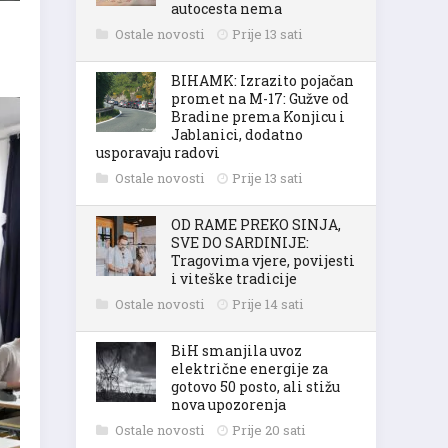
autocesta nema
Ostale novosti
Prije 13 sati
BIHAMK: Izrazito pojačan
promet na M-17: Gužve od
Bradine prema Konjicu i
Jablanici, dodatno
usporavaju radovi
Ostale novosti
Prije 13 sati
OD RAME PREKO SINJA,
SVE DO SARDINIJE:
Tragovima vjere, povijesti
i viteške tradicije
Ostale novosti
Prije 14 sati
BiH smanjila uvoz
električne energije za
gotovo 50 posto, ali stižu
nova upozorenja
Ostale novosti
Prije 20 sati