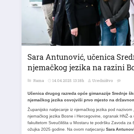
Sara Antunović, učenica Sredn
njemačkog jezika na razini B
Rama
14.04.2025. 13:18h
Uredništvo
Učenica drugog razreda opće gimanazije Srednje šk
njemačkog jezika osvojviši prvo mjesto na državnom
Županijsko natjecanje iz njemačkog jezika pod nazivom
njemačkog jezika Bosne i Hercegovine, ogranak HNŽ-a u
fakultetom Sveučilišta u Mostaru te podršku Zavoda za š
ožujka 2025 godine. Na ovom natjecanju
Sara Antunov