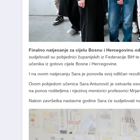
Finalno natjecanje za cijelu Bosnu i Hercegovinu odr
sudjelovali su pobjednici županijskih iz Federacije BiH t
učenika iz gotovo cijele Bosne i Hercegovine.
I na ovom natjecanju Sara je ponovila svoj odličan rezult
Ovom pobjedom učenica Sara Antunović je ostvarila osobni
na ponos roditeljima i njezinoj mentorici profesorici Mrja
Nakon završetka nastavne godine Sara će sudjelovati na