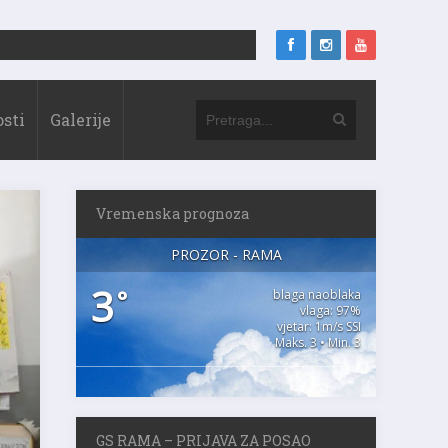
sti
Galerije
Vremenska prognoza
PROZOR - RAMA
3
°
blaga naoblaka
vlaga: 97%
vjetar: 1m/s SSI
Maks. 3 • Min. 3
GS RAMA – PRIJAVA ZA POSAO