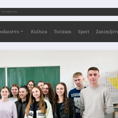
Drago Borić (1973.-2026.)
31.07.2026. 19:10
odarstvo
Kultura
Turizam
Sport
Zanimljivo