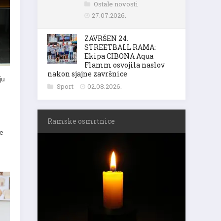
Ostale novosti
27.07.2026.
ZAVRŠEN 24.
STREETBALL RAMA:
Ekipa CIBONA Aqua
Flamm osvojila naslov
nakon sjajne završnice
ju
Sport
02.08.2026.
Ramske osmrtnice
te