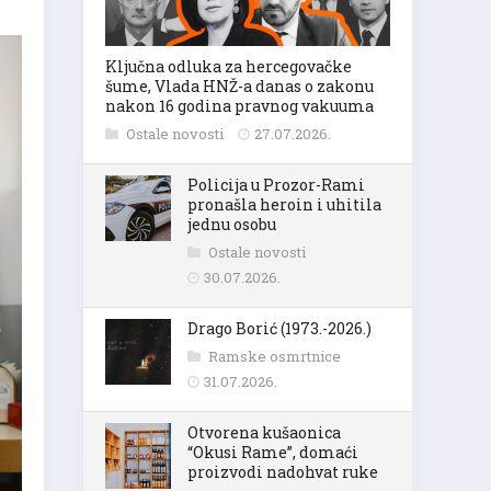
Ključna odluka za hercegovačke
šume, Vlada HNŽ-a danas o zakonu
nakon 16 godina pravnog vakuuma
Ostale novosti
27.07.2026.
Policija u Prozor-Rami
pronašla heroin i uhitila
jednu osobu
Ostale novosti
30.07.2026.
Drago Borić (1973.-2026.)
Ramske osmrtnice
31.07.2026.
Otvorena kušaonica
“Okusi Rame”, domaći
proizvodi nadohvat ruke