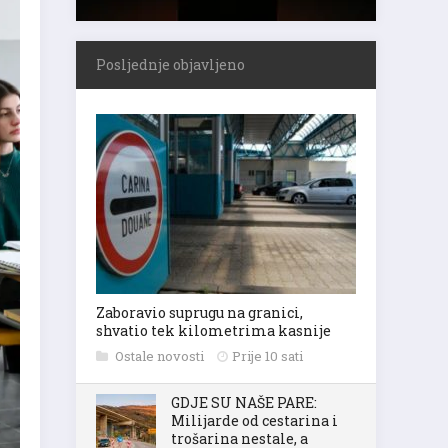
Posljednje objavljeno
Zaboravio suprugu na granici,
shvatio tek kilometrima kasnije
Ostale novosti
Prije 10 sati
GDJE SU NAŠE PARE:
Milijarde od cestarina i
trošarina nestale, a