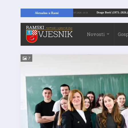
TKRIĆE U RAMI: Kopajući temelje kuće, pronašao vrijedne arheološke ostatke
Aktualno u Rami
24.07.2026. 13:51
Novosti
Gosp
7