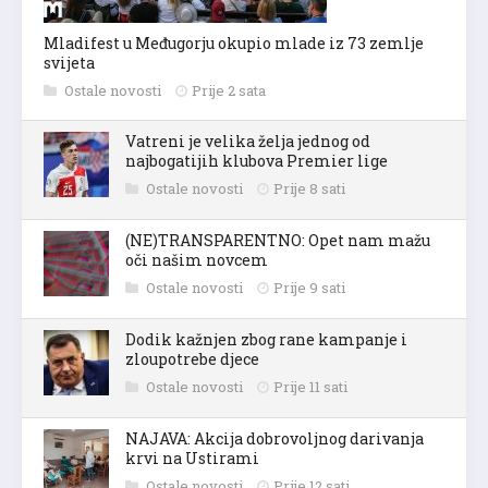
Mladifest u Međugorju okupio mlade iz 73 zemlje
svijeta
Ostale novosti
Prije 2 sata
Vatreni je velika želja jednog od
najbogatijih klubova Premier lige
Ostale novosti
Prije 8 sati
(NE)TRANSPARENTNO: Opet nam mažu
oči našim novcem
Ostale novosti
Prije 9 sati
Dodik kažnjen zbog rane kampanje i
zloupotrebe djece
Ostale novosti
Prije 11 sati
NAJAVA: Akcija dobrovoljnog darivanja
krvi na Ustirami
Ostale novosti
Prije 12 sati