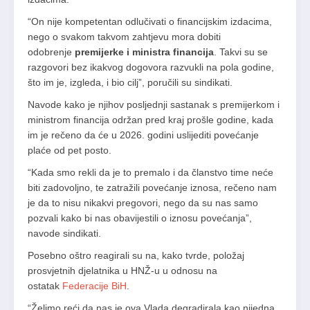
“On nije kompetentan odlučivati o financijskim izdacima,
nego o svakom takvom zahtjevu mora dobiti
odobrenje
premijerke i ministra financija
. Takvi su se
razgovori bez ikakvog dogovora razvukli na pola godine,
što im je, izgleda, i bio cilj”, poručili su sindikati.
Navode kako je njihov posljednji sastanak s premijerkom i
ministrom financija održan pred kraj prošle godine, kada
im je rečeno da će u 2026. godini uslijediti povećanje
plaće od pet posto.
“Kada smo rekli da je to premalo i da članstvo time neće
biti zadovoljno, te zatražili povećanje iznosa, rečeno nam
je da to nisu nikakvi pregovori, nego da su nas samo
pozvali kako bi nas obavijestili o iznosu povećanja”,
navode sindikati.
Posebno oštro reagirali su na, kako tvrde, položaj
prosvjetnih djelatnika u HNŽ-u u odnosu na
ostatak
Federacije BiH
.
“Želimo reći da nas je ova Vlada degradirala kao nijedna