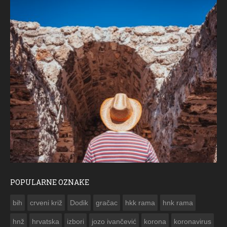
POPULARNE OZNAKE
Božićna čestitka Ramskog Vjesnika
M
bih
crveni križ
Dodik
gračac
hkk rama
hnk rama


hnž
hrvatska
izbori
jozo ivančević
korona
koronavirus