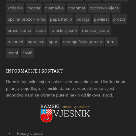
košarka
mostar
njemačka
nogomet
opcinsko vijeće
općina prozor-rama
papa franjo
policija
povijest
prozor
prozor rama
rama
ramski vjesnik
ramsko jezero
rukomet
sarajevo
sport
srednja škola prozor
turnir
uzdol
čović
INFORMACIJE I KONTAKT
Ramski Vjesnik stoji na usluzi svim posjetiteljima. Ukoliko imate
pitanja, prijedloga, ili mislite da smo propustili neku vijest -
slobodno nam se obratite putem nekih od linkova ispod.
Pošalji članak