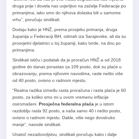
druga prije i dovela nas uvjerljivo na začelje Federacije po
primanjima, iako smo do njihova dolaska bili u samome
vrhu”, poručuju sindikati.
Dodaju kako je HNŽ, prema prosjeku primanja, druga
županija u Federaciji BiH, odmah iza Sarajevske, ali da su
prosvjetni djelatnici u toj županiji, kako tvrde, na dnu po
primanjima.
Sindikati ističu i podatak da je proračun HNŽ-a od 2018.
godine do danas porastao za 109 posto, dok su plaće u
obrazovanju, prema njihovim navodima, rasle nešto više
od 40 posto, ovisno o radnom mjestu.
“Realna razlika između rasta proračuna i rasta plaća je 60
posto, za koliko smo mi u ovom vremenu inflacije
osiromašeni.
Prosječna federalna plaća
je u istom
razdoblju rasla 92 posto, a naša samo 40 i nešto posto,
ovisno o radnom mjestu. Dakle, više nego dvostruko
manje”, navode sindikati.
Unatoč nezadovoljstvu, sindikati poručuju kako i dalje