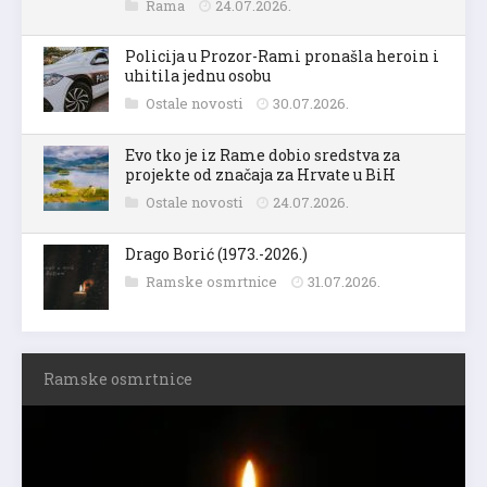
Rama
24.07.2026.
Policija u Prozor-Rami pronašla heroin i
uhitila jednu osobu
Ostale novosti
30.07.2026.
Evo tko je iz Rame dobio sredstva za
projekte od značaja za Hrvate u BiH
Ostale novosti
24.07.2026.
Drago Borić (1973.-2026.)
Ramske osmrtnice
31.07.2026.
Ramske osmrtnice