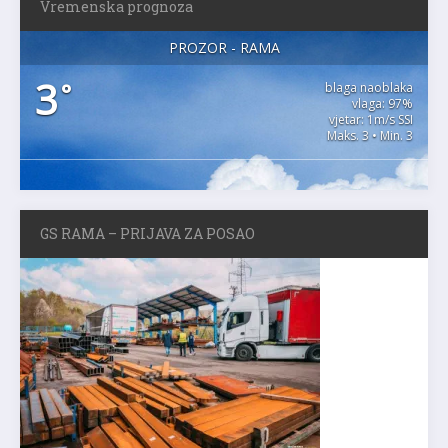
Vremenska prognoza
PROZOR - RAMA
3
°
blaga naoblaka
vlaga: 97%
vjetar: 1m/s SSI
Maks. 3 • Min. 3
GS RAMA – PRIJAVA ZA POSAO