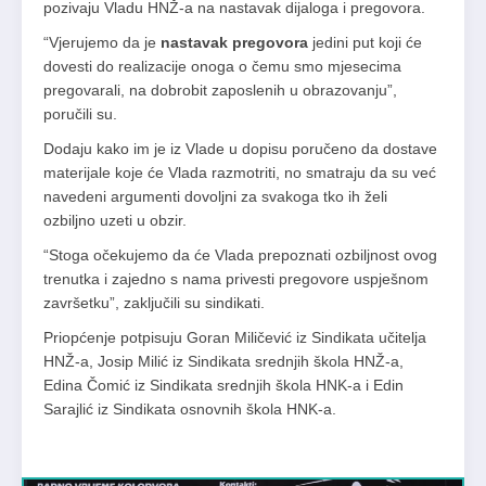
pozivaju Vladu HNŽ-a na nastavak dijaloga i pregovora.
“Vjerujemo da je
nastavak pregovora
jedini put koji će
dovesti do realizacije onoga o čemu smo mjesecima
pregovarali, na dobrobit zaposlenih u obrazovanju”,
poručili su.
Dodaju kako im je iz Vlade u dopisu poručeno da dostave
materijale koje će Vlada razmotriti, no smatraju da su već
navedeni argumenti dovoljni za svakoga tko ih želi
ozbiljno uzeti u obzir.
“Stoga očekujemo da će Vlada prepoznati ozbiljnost ovog
trenutka i zajedno s nama privesti pregovore uspješnom
završetku”, zaključili su sindikati.
Priopćenje potpisuju Goran Miličević iz Sindikata učitelja
HNŽ-a, Josip Milić iz Sindikata srednjih škola HNŽ-a,
Edina Čomić iz Sindikata srednjih škola HNK-a i Edin
Sarajlić iz Sindikata osnovnih škola HNK-a.