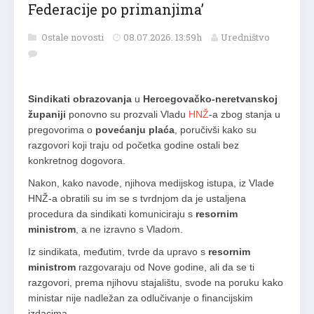
Federacije po primanjima’
Ostale novosti
08.07.2026. 13:59h
Uredništvo
Sindikati obrazovanja
u
Hercegovačko-neretvanskoj
županiji
ponovno su prozvali Vladu
HNŽ
-a zbog stanja u
pregovorima o
povećanju plaća
, poručivši kako su
razgovori koji traju od početka godine ostali bez
konkretnog dogovora.
Nakon, kako navode, njihova medijskog istupa, iz Vlade
HNŽ-a obratili su im se s tvrdnjom da je ustaljena
procedura da sindikati komuniciraju s
resornim
ministrom
, a ne izravno s Vladom.
Iz sindikata, međutim, tvrde da upravo s
resornim
ministrom
razgovaraju od Nove godine, ali da se ti
razgovori, prema njihovu stajalištu, svode na poruku kako
ministar nije nadležan za odlučivanje o financijskim
izdacima.