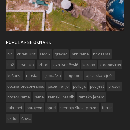
POPULARNE OZNAKE
ČESTITKA RAMSKOG VJESNIKA ZA USKRS 2023. GODINE
bih
crveni križ
Dodik
gračac
hkk rama
hnk rama


hnž
hrvatska
izbori
jozo ivančević
korona
koronavirus
košarka
mostar
njemačka
nogomet
opcinsko vijeće
općina prozor-rama
papa franjo
policija
povijest
prozor
prozor rama
rama
ramski vjesnik
ramsko jezero
rukomet
sarajevo
sport
srednja škola prozor
turnir
uzdol
čović