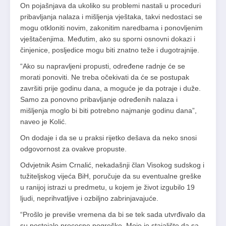
On pojašnjava da ukoliko su problemi nastali u proceduri
pribavljanja nalaza i mišljenja vještaka, takvi nedostaci se
mogu otkloniti novim, zakonitim naredbama i ponovljenim
vještačenjima. Međutim, ako su sporni osnovni dokazi i
činjenice, posljedice mogu biti znatno teže i dugotrajnije.
“Ako su napravljeni propusti, određene radnje će se
morati ponoviti. Ne treba očekivati da će se postupak
završiti prije godinu dana, a moguće je da potraje i duže.
Samo za ponovno pribavljanje određenih nalaza i
mišljenja moglo bi biti potrebno najmanje godinu dana”,
naveo je Kolić.
On dodaje i da se u praksi rijetko dešava da neko snosi
odgovornost za ovakve propuste.
Odvjetnik Asim Crnalić, nekadašnji član Visokog sudskog i
tužiteljskog vijeća BiH, poručuje da su eventualne greške
u ranijoj istrazi u predmetu, u kojem je život izgubilo 19
ljudi, neprihvatljive i ozbiljno zabrinjavajuće.
“Prošlo je previše vremena da bi se tek sada utvrđivalo da
su postojale procesne pogreške. Moje je stajalište da sa