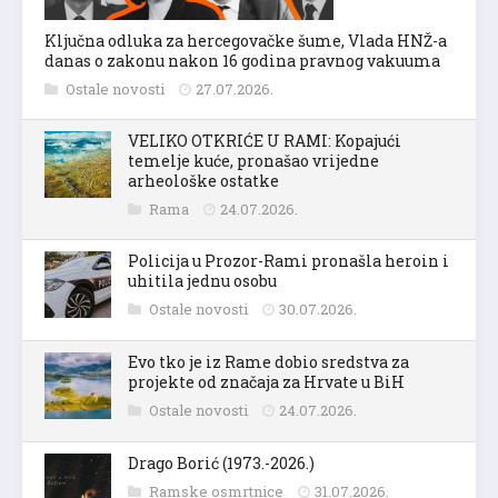
Ključna odluka za hercegovačke šume, Vlada HNŽ-a
danas o zakonu nakon 16 godina pravnog vakuuma
Ostale novosti
27.07.2026.
VELIKO OTKRIĆE U RAMI: Kopajući
temelje kuće, pronašao vrijedne
arheološke ostatke
Rama
24.07.2026.
Policija u Prozor-Rami pronašla heroin i
uhitila jednu osobu
Ostale novosti
30.07.2026.
Evo tko je iz Rame dobio sredstva za
projekte od značaja za Hrvate u BiH
Ostale novosti
24.07.2026.
Drago Borić (1973.-2026.)
Ramske osmrtnice
31.07.2026.