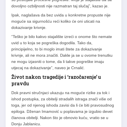
dovoljno ozbiljnosti nije razmatran taj slučaj”, kazao je.
Ipak, naglašava da bez uvida u konkretne propuste nije
moguće sa sigurnošću reći koliko će oni uticati na
dokazivanje krivnje.
“Teško je bilo kakvo stajalište izreći o onome što nemate
uvid u to koja se pogreška dogodila. Tako da,
principijelno, to bi moglo imati štete za dokazivanje
krivnje, ali ne mora značiti. Dakle ja se u ovome trenutku
ne mogu izjasniti o tome, da li takve pogreške imaju
utjecaj na dokazivanje”, naveo je Crnalić.
Život nakon tragedije i ‘razočarenje’ u
pravdu
Dok pravni stručnjaci ukazuju na moguće rizike za tok i
ishod postupka, za obitelji stradalih istraga znači više od
toga, jer od njenog ishoda zavisi da li će biti pravosudnog
epiloga. Dženan Imamović u poplavama je izgubio devet
članova obitelji. Nakon što je obnovio kuću, vratio se u
Donju Jablanicu.