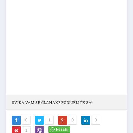
SVIĐA VAM SE ČLANAK? PODIJELITE GA!
0
1
0
0
1