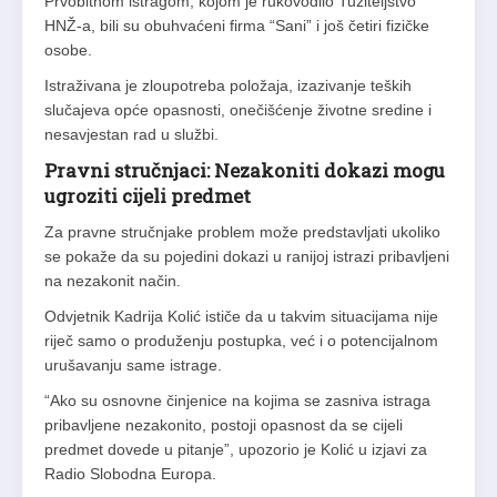
Prvobitnom istragom, kojom je rukovodilo Tužiteljstvo
HNŽ-a, bili su obuhvaćeni firma “Sani” i još četiri fizičke
osobe.
Istraživana je zloupotreba položaja, izazivanje teških
slučajeva opće opasnosti, onečišćenje životne sredine i
nesavjestan rad u službi.
Pravni stručnjaci: Nezakoniti dokazi mogu
ugroziti cijeli predmet
Za pravne stručnjake problem može predstavljati ukoliko
se pokaže da su pojedini dokazi u ranijoj istrazi pribavljeni
na nezakonit način.
Odvjetnik Kadrija Kolić ističe da u takvim situacijama nije
riječ samo o produženju postupka, već i o potencijalnom
urušavanju same istrage.
“Ako su osnovne činjenice na kojima se zasniva istraga
pribavljene nezakonito, postoji opasnost da se cijeli
predmet dovede u pitanje”, upozorio je Kolić u izjavi za
Radio Slobodna Europa.