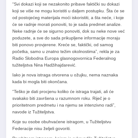
“Svi dokazi koji se nezakonito pribave faktički su dokazi
koji se više ne mogu koristiti u daljem postupku. Šta će se
od postojećeg materijala moći iskoristiti, a šta neće, i koje
će se radnje morati ponoviti, to je sada predmet analize.
Neke radnje će se sigurno ponoviti, dok su neke nove već
poduzete, a sve do sada prikupljene informacije moraju
biti ponovo provjerene. Kreće se, faktički, od samog
početka, samo u znatno težim okolnostima”, rekla je za
Radio Slobodna Europa glasnogovornica Federalnog
tužiteljstva Nina Hadžihajdarević.
Iako je nova istraga otvorena u ožujku, nema naznaka
kada bi mogla biti okončana.
“Teško je dati procjenu koliko će istraga trajati, ali će
svakako biti završena u razumnom roku. Riječ je o
prioritetnom predmetu i na njemu se intenzivno radi”,
navode iz Tužiteljstva.
Koje su osobe obuhvaćene istragom, u Tužiteljstvu
Federacije nisu željeli govoriti.