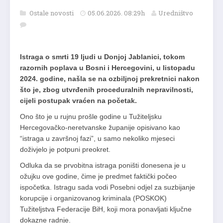
Ostale novosti
05.06.2026. 08:29h
Uredništvo
Istraga o smrti 19 ljudi u Donjoj Jablanici, tokom
razornih poplava u Bosni i Hercegovini, u listopadu
2024. godine, našla se na ozbiljnoj prekretnici nakon
što je, zbog utvrđenih proceduralnih nepravilnosti,
cijeli postupak vraćen na početak.
Ono što je u rujnu prošle godine u Tužiteljsku
Hercegovačko-neretvanske županije opisivano kao
“istraga u završnoj fazi”, u samo nekoliko mjeseci
doživjelo je potpuni preokret.
Odluka da se prvobitna istraga poništi donesena je u
ožujku ove godine, čime je predmet faktički počeo
ispočetka. Istragu sada vodi Posebni odjel za suzbijanje
korupcije i organizovanog kriminala (POSKOK)
Tužiteljstva Federacije BiH, koji mora ponavljati ključne
dokazne radnje.