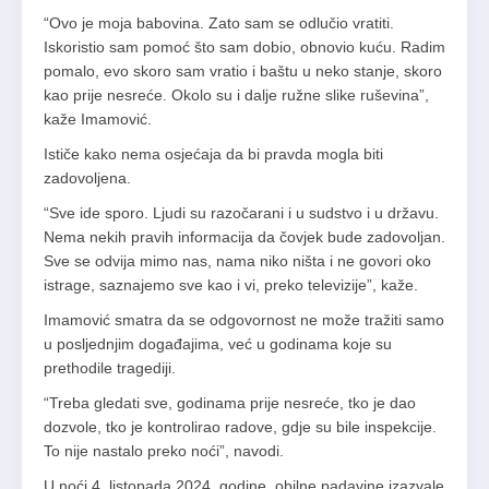
“Ovo je moja babovina. Zato sam se odlučio vratiti.
Iskoristio sam pomoć što sam dobio, obnovio kuću. Radim
pomalo, evo skoro sam vratio i baštu u neko stanje, skoro
kao prije nesreće. Okolo su i dalje ružne slike ruševina”,
kaže Imamović.
Ističe kako nema osjećaja da bi pravda mogla biti
zadovoljena.
“Sve ide sporo. Ljudi su razočarani i u sudstvo i u državu.
Nema nekih pravih informacija da čovjek bude zadovoljan.
Sve se odvija mimo nas, nama niko ništa i ne govori oko
istrage, saznajemo sve kao i vi, preko televizije”, kaže.
Imamović smatra da se odgovornost ne može tražiti samo
u posljednjim događajima, već u godinama koje su
prethodile tragediji.
“Treba gledati sve, godinama prije nesreće, tko je dao
dozvole, tko je kontrolirao radove, gdje su bile inspekcije.
To nije nastalo preko noći”, navodi.
U noći 4. listopada 2024. godine, obilne padavine izazvale