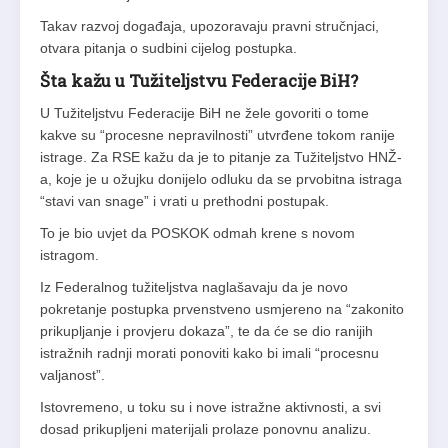
Takav razvoj događaja, upozoravaju pravni stručnjaci,
otvara pitanja o sudbini cijelog postupka.
Šta kažu u Tužiteljstvu Federacije BiH?
U Tužiteljstvu Federacije BiH ne žele govoriti o tome
kakve su “procesne nepravilnosti” utvrđene tokom ranije
istrage. Za RSE kažu da je to pitanje za Tužiteljstvo HNŽ-
a, koje je u ožujku donijelo odluku da se prvobitna istraga
“stavi van snage” i vrati u prethodni postupak.
To je bio uvjet da POSKOK odmah krene s novom
istragom.
Iz Federalnog tužiteljstva naglašavaju da je novo
pokretanje postupka prvenstveno usmjereno na “zakonito
prikupljanje i provjeru dokaza”, te da će se dio ranijih
istražnih radnji morati ponoviti kako bi imali “procesnu
valjanost”.
Istovremeno, u toku su i nove istražne aktivnosti, a svi
dosad prikupljeni materijali prolaze ponovnu analizu.