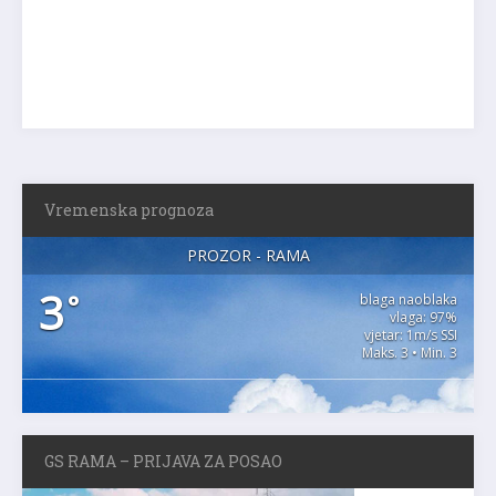
Vremenska prognoza
PROZOR - RAMA
3
°
blaga naoblaka
vlaga: 97%
vjetar: 1m/s SSI
Maks. 3 • Min. 3
GS RAMA – PRIJAVA ZA POSAO