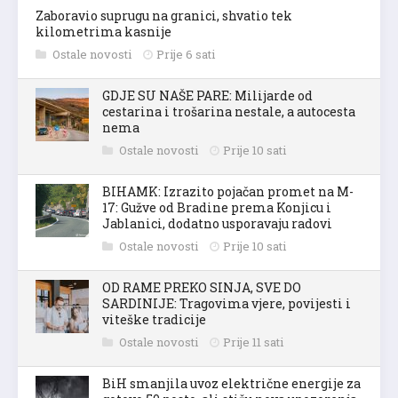
Zaboravio suprugu na granici, shvatio tek
kilometrima kasnije
Ostale novosti
Prije 6 sati
GDJE SU NAŠE PARE: Milijarde od
cestarina i trošarina nestale, a autocesta
nema
Ostale novosti
Prije 10 sati
BIHAMK: Izrazito pojačan promet na M-
17: Gužve od Bradine prema Konjicu i
Jablanici, dodatno usporavaju radovi
Ostale novosti
Prije 10 sati
OD RAME PREKO SINJA, SVE DO
SARDINIJE: Tragovima vjere, povijesti i
viteške tradicije
Ostale novosti
Prije 11 sati
BiH smanjila uvoz električne energije za