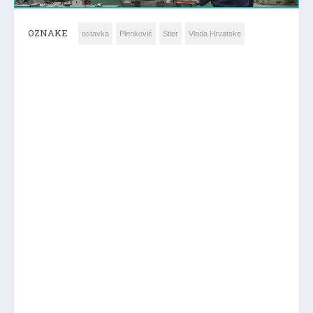
OZNAKE
ostavka
Plenković
Stier
Vlada Hrvatske