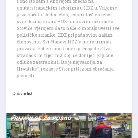
i ono što sam s Andrejom obećao na
unutarstranačkim izborima u HDZ-u. Vrijeme
je za načelo “Jedan član, jedan glas” na izbor
svih dužnosnika u HDZ-u, na svim razinama.
Štoviše, vjerujem da to načelo moraju uvesti sve
političke stranke. HDZ pripada svim našim
članovima. Svi članovi HDZ-a moraju imati
pravo da izaberu one ljude u predsjedništvu i
stranačkim tijelima koji će donijeti ključne
odluke za stranku i, što je najvažnije, za
Hrvatsku”, rekao je Stier prilikom obraćanja
javnosti.
Dnevni list