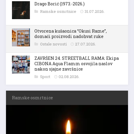
Drago Borić (1973.-2026.)
Ramske osmrtnice
31.07.2026.
Otvorena kušaonica “Okusi Rame”,
domaći proizvodi nadohvat ruke
Ostale novosti
27.07.2026.
ZAVRŠEN 24. STREETBALL RAMA: Ekipa
CIBONA Aqua Flamm osvojila naslov
nakon sjajne završnice
Sport
02.08.2026.
Ramske osmrtnice