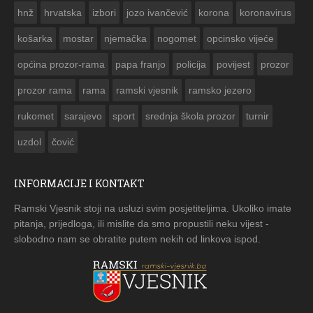


hnž
hrvatska
izbori
jozo ivančević
korona
koronavirus
košarka
mostar
njemačka
nogomet
opcinsko vijeće
općina prozor-rama
papa franjo
policija
povijest
prozor
prozor rama
rama
ramski vjesnik
ramsko jezero
rukomet
sarajevo
sport
srednja škola prozor
turnir
uzdol
čović
INFORMACIJE I KONTAKT
Ramski Vjesnik stoji na usluzi svim posjetiteljima. Ukoliko imate
pitanja, prijedloga, ili mislite da smo propustili neku vijest -
slobodno nam se obratite putem nekih od linkova ispod.