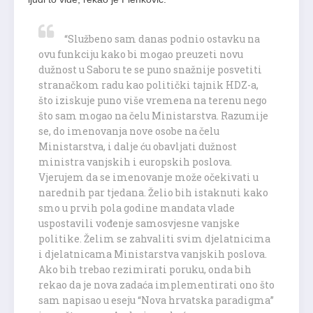
“Službeno sam danas podnio ostavku na
ovu funkciju kako bi mogao preuzeti novu
dužnost u Saboru te se puno snažnije posvetiti
stranačkom radu kao politički tajnik HDZ-a,
što iziskuje puno više vremena na terenu nego
što sam mogao na čelu Ministarstva. Razumije
se, do imenovanja nove osobe na čelu
Ministarstva, i dalje ću obavljati dužnost
ministra vanjskih i europskih poslova.
Vjerujem da se imenovanje može očekivati u
narednih par tjedana. Želio bih istaknuti kako
smo u prvih pola godine mandata vlade
uspostavili vođenje samosvjesne vanjske
politike. Želim se zahvaliti svim djelatnicima
i djelatnicama Ministarstva vanjskih poslova.
Ako bih trebao rezimirati poruku, onda bih
rekao da je nova zadaća implementirati ono što
sam napisao u eseju “Nova hrvatska paradigma”