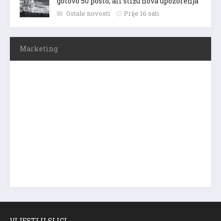
gotovo 50 posto, ali stižu nova upozorenja
Ostale novosti
Prije 16 sati
Marketing
VIJESTI U SLICI