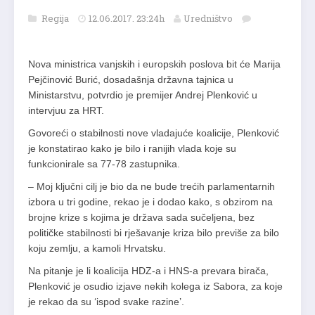
Regija
12.06.2017. 23:24h
Uredništvo
Nova ministrica vanjskih i europskih poslova bit će Marija
Pejčinović Burić, dosadašnja državna tajnica u
Ministarstvu, potvrdio je premijer Andrej Plenković u
intervjuu za HRT.
Govoreći o stabilnosti nove vladajuće koalicije, Plenković
je konstatirao kako je bilo i ranijih vlada koje su
funkcionirale sa 77-78 zastupnika.
– Moj ključni cilj je bio da ne bude trećih parlamentarnih
izbora u tri godine, rekao je i dodao kako, s obzirom na
brojne krize s kojima je država sada sučeljena, bez
političke stabilnosti bi rješavanje kriza bilo previše za bilo
koju zemlju, a kamoli Hrvatsku.
Na pitanje je li koalicija HDZ-a i HNS-a prevara birača,
Plenković je osudio izjave nekih kolega iz Sabora, za koje
je rekao da su ‘ispod svake razine’.