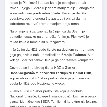
rekao je Plenković i dodao kako je postojao odmak
između njega i Stiera u jednom manjem dijelu onoga što
je on radio kao predsjednik Vlade. Kazao je da Stier
podržava većinu onoga što zastupa i on, ali da ima
‘određene rezerve’ prema manjem broju tema.
Na pitanje je li ga iznenadila činjenica da Stier nije
ponudio i ostavku na stranačku funkciju, Plenković je
rekao kako o tome nisu ni razgovarali.
– Ja želim da HDZ bude čvrsto na desnom centru, tamo
gdje ga je vidio naš utemeljitelj dr.
Franjo Tuđman
. Ako
kolega Stier želi takav HDZ ja ga podržavam kompletno.
Osvrnuo se i na bivšeg člana HDZ-a
Zlatka
Hasanbegovića
te nezavisnu zastupnicu
Brunu Esih
,
koji su oboje ušli u Sabor preko liste koju je, naveo je,
odobrilo HDZ-ovo Nacionalno vijeće.
– Iako su ušli u Sabor preko liste koju je odobrilo
Nacionalno vijeće, kolege Hasanbegović i Esih su u petak
glasali identično kao i SDP. To nije niti korektno niti lojalno,
ljudi to vide, rekao je Plenković.