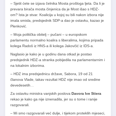
– Sjetit ćete se izjava čelnika Mosta prošloga ljeta. Da li je
prevara birača mosta činjenica da je Most išao s HDZ-
om? Ista je stvar. Koalicija u kojoj su bili nakon izbora nije
imala smisla, predsjednik SDP-a dao je ostavku, kazao je
Plenković.
– Moja politička obitelj – pučani – u europskom
parlamentu normalno koalira s liberalima, kojima pripada
kolega Radoš iz HNS-a ili kolega Jakovčić iz IDS-a.
Naglasio je kako je u godinu dana otkad je postao
predsjednik HDZ-a stranka pobijedila na parlamentarnim i
na lokalnim izborima.
– HDZ ima predsjednicu države, Sabora, 19 od 21
članova Vlade, takav rezultat HDZ nije imao od sredine
devedesetih…
Za ostavku ministra vanjskih poslova
Davora Ive Stiera
rekao je kako ga nije iznenadila, jer su o tome i ranije
razgovarali.
– Mi smo razgovarali već dulje, i tijekom proteklih mjeseci,