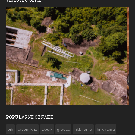
POPULARNE OZNAKE
ČESTITKA RAMSKOG VJESNIKA ZA USKRS 2023. GODINE
bih
crveni križ
Dodik
gračac
hkk rama
hnk rama