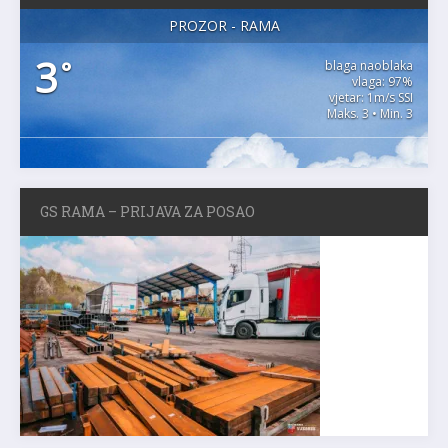
PROZOR - RAMA
3
°
blaga naoblaka
vlaga: 97%
vjetar: 1m/s SSI
Maks. 3 • Min. 3
GS RAMA – PRIJAVA ZA POSAO