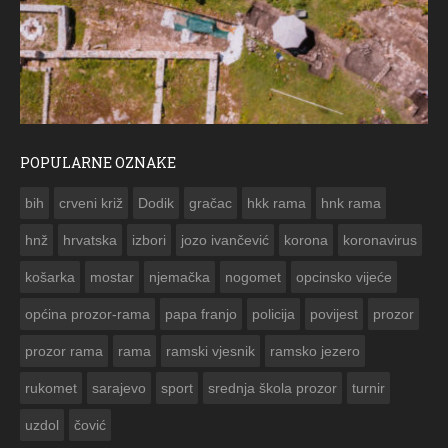
POPULARNE OZNAKE
ČESTITKA RAMSKOG VJESNIKA ZA USKRS 2023. GODINE
bih
crveni križ
Dodik
gračac
hkk rama
hnk rama


hnž
hrvatska
izbori
jozo ivančević
korona
koronavirus
košarka
mostar
njemačka
nogomet
opcinsko vijeće
općina prozor-rama
papa franjo
policija
povijest
prozor
prozor rama
rama
ramski vjesnik
ramsko jezero
rukomet
sarajevo
sport
srednja škola prozor
turnir
uzdol
čović