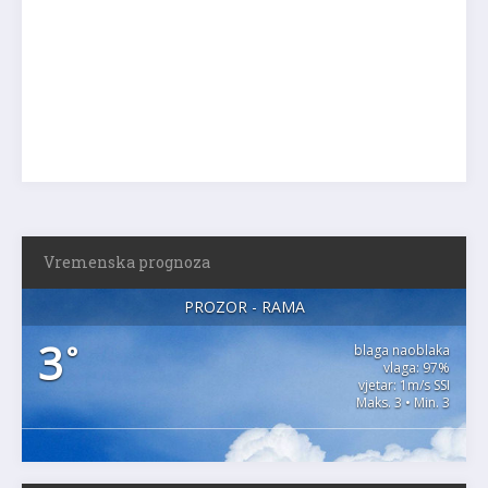
Vremenska prognoza
PROZOR - RAMA
3
°
blaga naoblaka
vlaga: 97%
vjetar: 1m/s SSI
Maks. 3 • Min. 3