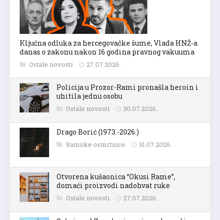
Ključna odluka za hercegovačke šume, Vlada HNŽ-a
danas o zakonu nakon 16 godina pravnog vakuuma
Ostale novosti
27.07.2026.
Policija u Prozor-Rami pronašla heroin i
uhitila jednu osobu
Ostale novosti
30.07.2026.
Drago Borić (1973.-2026.)
Ramske osmrtnice
31.07.2026.
Otvorena kušaonica “Okusi Rame”,
domaći proizvodi nadohvat ruke
Ostale novosti
27.07.2026.