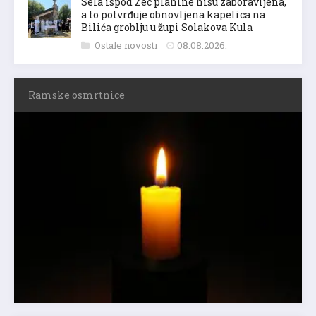
Sela ispod Zec planine nisu zaboravljena,
a to potvrđuje obnovljena kapelica na
Bilića groblju u župi Solakova Kula
Ostale novosti
08.08.2026.
Ramske osmrtnice