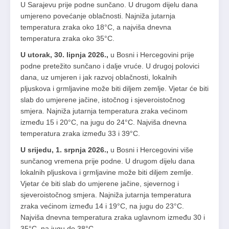
U Sarajevu prije podne sunčano. U drugom dijelu dana
umjereno povećanje oblačnosti. Najniža jutarnja
temperatura zraka oko 18°C, a najviša dnevna
temperatura zraka oko 35°C.
U utorak, 30. lipnja 2026.,
u Bosni i Hercegovini prije
podne pretežito sunčano i dalje vruće. U drugoj polovici
dana, uz umjeren i jak razvoj oblačnosti, lokalnih
pljuskova i grmljavine može biti diljem zemlje. Vjetar će biti
slab do umjerene jačine, istočnog i sjeveroistočnog
smjera. Najniža jutarnja temperatura zraka većinom
između 15 i 20°C, na jugu do 24°C. Najviša dnevna
temperatura zraka između 33 i 39°C.
U srijedu, 1. srpnja 2026.,
u Bosni i Hercegovini više
sunčanog vremena prije podne. U drugom dijelu dana
lokalnih pljuskova i grmljavine može biti diljem zemlje.
Vjetar će biti slab do umjerene jačine, sjevernog i
sjeveroistočnog smjera. Najniža jutarnja temperatura
zraka većinom između 14 i 19°C, na jugu do 23°C.
Najviša dnevna temperatura zraka uglavnom između 30 i
35°C, na jugu do 38°C.