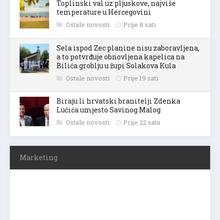
Toplinski val uz pljuskove, najviše
temperature u Hercegovini
Ostale novosti
Prije 8 sati
Sela ispod Zec planine nisu zaboravljena,
a to potvrđuje obnovljena kapelica na
Bilića groblju u župi Solakova Kula
Ostale novosti
Prije 19 sati
Biraju li hrvatski branitelji Zdenka
Lučića umjesto Savinog Malog
Ostale novosti
Prije 22 sata
Marketing