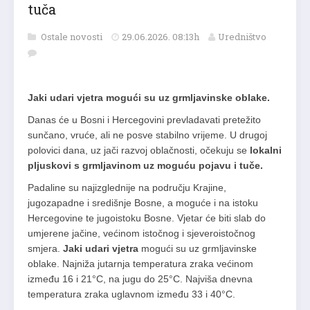
tuča
Ostale novosti
29.06.2026. 08:13h
Uredništvo
Jaki udari vjetra mogući su uz grmljavinske oblake.
Danas će u Bosni i Hercegovini prevladavati pretežito
sunčano, vruće, ali ne posve stabilno vrijeme. U drugoj
polovici dana, uz jači razvoj oblačnosti, očekuju se
lokalni
pljuskovi s grmljavinom uz moguću pojavu i tuče.
Padaline su najizglednije na području Krajine,
jugozapadne i središnje Bosne, a moguće i na istoku
Hercegovine te jugoistoku Bosne. Vjetar će biti slab do
umjerene jačine, većinom istočnog i sjeveroistočnog
smjera.
Jaki udari vjetra
mogući su uz grmljavinske
oblake. Najniža jutarnja temperatura zraka većinom
između 16 i 21°C, na jugu do 25°C. Najviša dnevna
temperatura zraka uglavnom između 33 i 40°C.