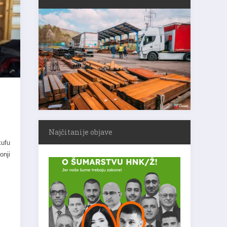
Najčitanije objave
kufu
onji