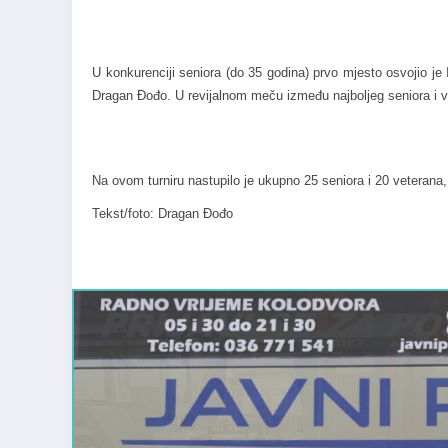
U konkurenciji seniora (do 35 godina) prvo mjesto osvojio je
Dragan Đođo. U revijalnom meču između najboljeg seniora i ve
Na ovom turniru nastupilo je ukupno 25 seniora i 20 veterana, 
Tekst/foto: Dragan Đođo