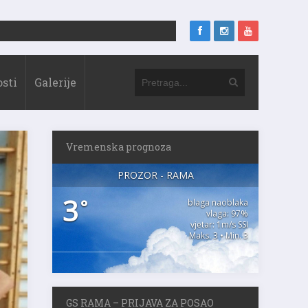
sti
Galerije
Vremenska prognoza
PROZOR - RAMA
3
°
blaga naoblaka
vlaga: 97%
vjetar: 1m/s SSI
Maks. 3 • Min. 3
GS RAMA – PRIJAVA ZA POSAO