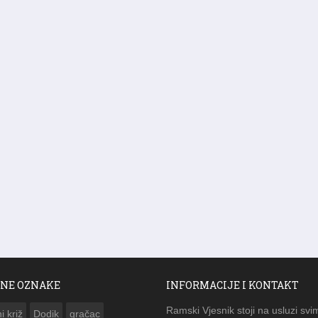
NE OZNAKE
INFORMACIJE I KONTAKT
Ramski Vjesnik stoji na usluzi svi
i križ
Dodik
gračac