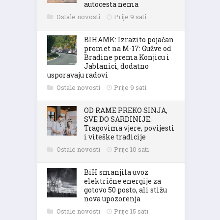
autocesta nema
Ostale novosti
Prije 9 sati
BIHAMK: Izrazito pojačan
promet na M-17: Gužve od
Bradine prema Konjicu i
Jablanici, dodatno
usporavaju radovi
Ostale novosti
Prije 9 sati
OD RAME PREKO SINJA,
SVE DO SARDINIJE:
Tragovima vjere, povijesti
i viteške tradicije
Ostale novosti
Prije 10 sati
BiH smanjila uvoz
električne energije za
gotovo 50 posto, ali stižu
nova upozorenja
Ostale novosti
Prije 15 sati