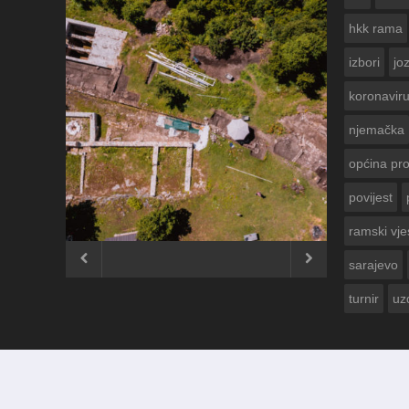
hkk rama
izbori
jo
koronavir
njemačka
općina pr
povijest
ČESTITKA RAMSKOG VJESNIKA ZA
USKRS 2023. GODINE
ramski vje


sarajevo
turnir
uz
© 2012 - 2026
Ramski Vjesnik
. Sva prava pridržana.