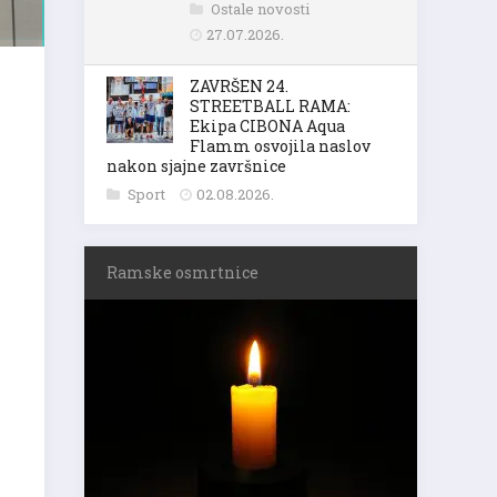
Ostale novosti
27.07.2026.
ZAVRŠEN 24.
STREETBALL RAMA:
Ekipa CIBONA Aqua
Flamm osvojila naslov
nakon sjajne završnice
Sport
02.08.2026.
Ramske osmrtnice