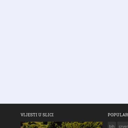
VIJESTI U SLICI
POPULAR
bih
crven