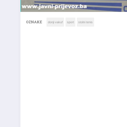
OZNAKE
donji vakuf
sport
stolni tenis