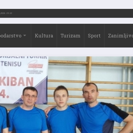
.-2026.)
31.07.2026. 19:10
odarstvo
Kultura
Turizam
Sport
Zanimljivo