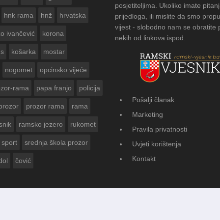
posjetiteljima. Ukoliko imate pitanj
hnk rama
hnž
hrvatska
prijedloga, ili mislite da smo propu
vijest - slobodno nam se obratite
zo ivančević
korona
nekih od linkova ispod.
us
košarka
mostar
nogomet
opcinsko vijeće
ozor-rama
papa franjo
policija
Pošalji članak
prozor
prozor rama
rama
FOTOGALERIJA: Čuvanje o
Marketing
Vasti
snik
ramsko jezero
rukomet
Pravila privatnosti
sport
srednja škola prozor
Uvjeti korištenja
Kontakt
dol
čović