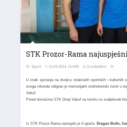
STK Prozor-Rama najuspješni
Sport
12.05.2014. 12:08h
Uredništvo
U znak sjećanja na dvojicu istaknutih sportskih i kulturn
ovoga vikenda odigran je memorijalni stolnoteniski turnir u 
Vakuf.
Pored domaćina STK Donji Vakuf na turniru su sudjelovali kl
Iz STK Prozor Rama nastupilo je 6 igrača:
Dragan Đođo, Iva