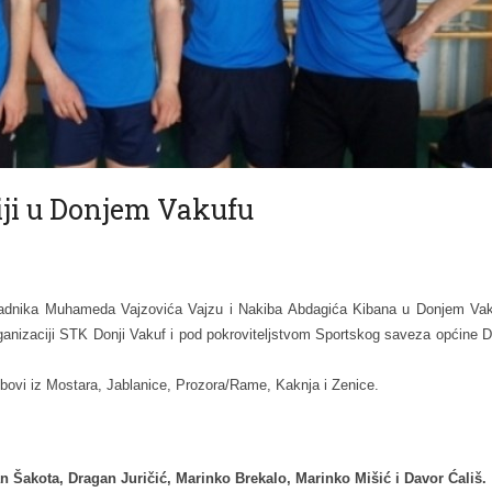
ji u Donjem Vakufu
ih radnika Muhameda Vajzovića Vajzu i Nakiba Abdagića Kibana u Donjem Va
organizaciji STK Donji Vakuf i pod pokroviteljstvom Sportskog saveza općine D
ubovi iz Mostara, Jablanice, Prozora/Rame, Kaknja i Zenice.
n Šakota, Dragan Juričić, Marinko Brekalo, Marinko Mišić i Davor Ćališ.