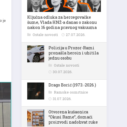
Ključna odluka za hercegovačke
o je
šume, Vlada HNŽ-a danas o zakonu
nakon 16 godina pravnog vakuuma
Ostale novosti
27.07.2026.
Policija u Prozor-Rami
pronašla heroin i uhitila
jednu osobu
Ostale novosti
30.07.2026.
Drago Borić (1973.-2026.)
Ramske osmrtnice
31.07.2026.
Otvorena kušaonica
“Okusi Rame”, domaći
proizvodi nadohvat ruke