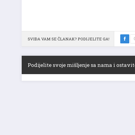
SVIĐA VAM SE ČLANAK? PODIJELITE GA!
Podijelite svoje mišljenje sa nama i ostav