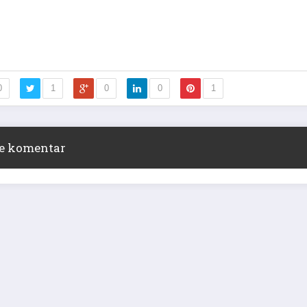
0
1
0
0
1
ite komentar