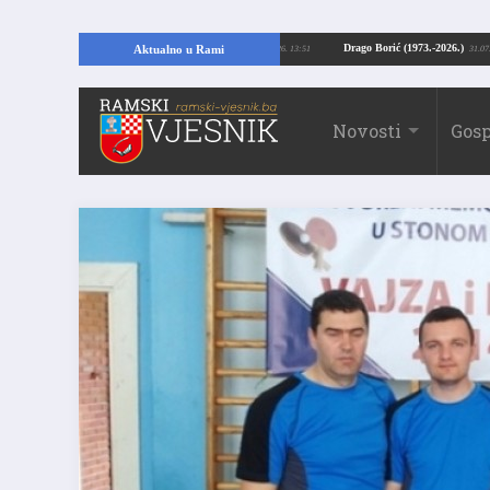
pajući temelje kuće, pronašao vrijedne arheološke ostatke
Drago Borić (1973
Aktualno u Rami
24.07.2026. 13:51
Novosti
Gosp