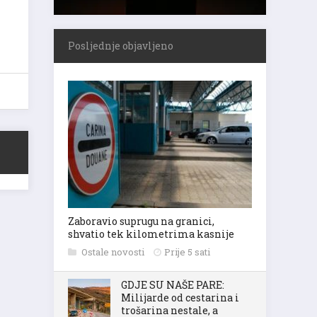
Posljednje objavljeno
Zaboravio suprugu na granici,
shvatio tek kilometrima kasnije
Ostale novosti
Prije 5 sati
GDJE SU NAŠE PARE:
Milijarde od cestarina i
trošarina nestale, a