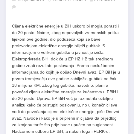
Cijena električne energije u BiH uskoro bi mogla porasti i
do 20 posto. Naime, zbog nepovoljnih vremenskih prilika
tijekom ove godine, dio poduzeća koja se bave
proizvodnjom električne energije bilježi gubitak. S
informacijom o velikom gubitku u javnost je izišla
Elektroprivreda BiH, dok će u EP HZ HB tek sredinom
godine znati rezultate poslovanja. Prema neslužbenim
informacijama do kojih je došao Dnevni avaz, EP BiH je u
prvom tromjesečju ove godine zabilježio gubitak od čak
18 milijuna KM. Zbog tog gubitka, navodno, planira
povećati cijenu električne energije za kućanstva u FBiH i
do 20 posto. Uprava EP BiH već je razmotrila ozbiljnu
analizu kako će pristupiti poslovanju, no u konačnici sve
vodi do povećanja cijene električne energije, piše Dnevni
avaz. Navode i kako je
u pripremi inicijativa da prijedlog
za izmjenu tarife što prije bude upućen na suglasnost
Nadzornom odboru EP BiH, a nakon toga i FERK-u.