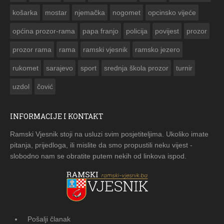
košarka
mostar
njemačka
nogomet
opcinsko vijeće
općina prozor-rama
papa franjo
policija
povijest
prozor
prozor rama
rama
ramski vjesnik
ramsko jezero
rukomet
sarajevo
sport
srednja škola prozor
turnir
uzdol
čović
INFORMACIJE I KONTAKT
Ramski Vjesnik stoji na usluzi svim posjetiteljima. Ukoliko imate
pitanja, prijedloga, ili mislite da smo propustili neku vijest -
slobodno nam se obratite putem nekih od linkova ispod.
Pošalji članak