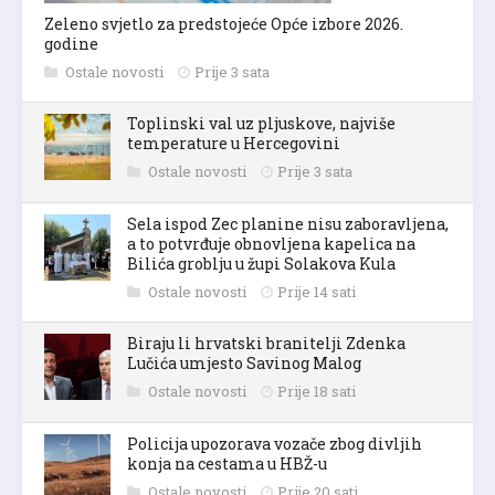
Zeleno svjetlo za predstojeće Opće izbore 2026.
godine
Ostale novosti
Prije 3 sata
Toplinski val uz pljuskove, najviše
temperature u Hercegovini
Ostale novosti
Prije 3 sata
Sela ispod Zec planine nisu zaboravljena,
a to potvrđuje obnovljena kapelica na
Bilića groblju u župi Solakova Kula
Ostale novosti
Prije 14 sati
Biraju li hrvatski branitelji Zdenka
Lučića umjesto Savinog Malog
Ostale novosti
Prije 18 sati
Policija upozorava vozače zbog divljih
konja na cestama u HBŽ-u
Ostale novosti
Prije 20 sati