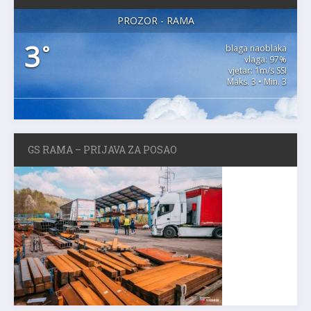
PROZOR - RAMA
3
°
blaga naoblaka
vlaga: 97%
vjetar: 1m/s SSI
Maks. 3 • Min. 3
GS RAMA – PRIJAVA ZA POSAO