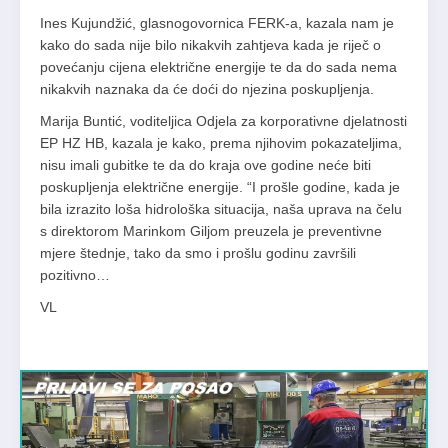
Ines Kujundžić, glasnogovornica FERK-a, kazala nam je
kako do sada nije bilo nikakvih zahtjeva kada je riječ o
povećanju cijena električne energije te da do sada nema
nikakvih naznaka da će doći do njezina poskupljenja.
Marija Buntić, voditeljica Odjela za korporativne djelatnosti
EP HZ HB, kazala je kako, prema njihovim pokazateljima,
nisu imali gubitke te da do kraja ove godine neće biti
poskupljenja električne energije. “I prošle godine, kada je
bila izrazito loša hidrološka situacija, naša uprava na čelu
s direktorom Marinkom Giljom preuzela je preventivne
mjere štednje, tako da smo i prošlu godinu završili
pozitivno…
VL