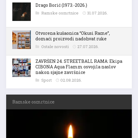
Drago Borić (1973.-2026.)
Ramske osmrtnice
31.07.2026.
Otvorena kušaonica “Okusi Rame”,
domaći proizvodi nadohvat ruke
Ostale novosti
27.07.2026.
ZAVRŠEN 24. STREETBALL RAMA: Ekipa
CIBONA Aqua Flamm osvojila naslov
nakon sjajne završnice
Sport
02.08.2026.
Ramske osmrtnice