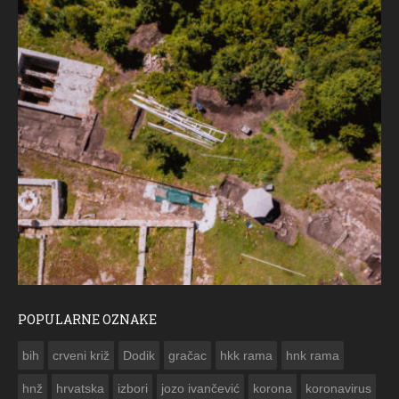
POPULARNE OZNAKE
ČESTITKA RAMSKOG VJESNIKA ZA USKRS 2023. GODINE
bih
crveni križ
Dodik
gračac
hkk rama
hnk rama


hnž
hrvatska
izbori
jozo ivančević
korona
koronavirus