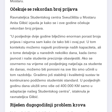
Mostaru.
Očekuje se rekordan broj prijava
Ravnateljica Studentskog centra Sveučilišta u Mostaru
Anita Glibić izjavila je kako se i ove godine očekuje
rekordan broj prijava.
“U posljednje dvije godine bilježimo enorman porast broja
prijava i sigurna sam kako će tako biti i ovaj put. U tom
kontekstu možemo najaviti proširenje naših kapaciteta, ali
o tome detaljnije u narednih nekoliko dana, kada ćemo
javnost i naše studente preciznije obavijestiti. Ako se
osvrnemo na vrijeme od posljednjeg natječaja za studente
do danas, možemo biti ponosni na sve što smo učinili u
tom razdoblju. Gradimo još stabilniji i kvalitetniji sustav te
kontinuirano podižemo studentski standard. U posljednjih
godinu dana uložili smo više od 400.000 KM samo u
adaptacije našeg Studentskog centra”, istaknula je
ravnateljica Glibić.
Riješen dugogodišnji problem krova