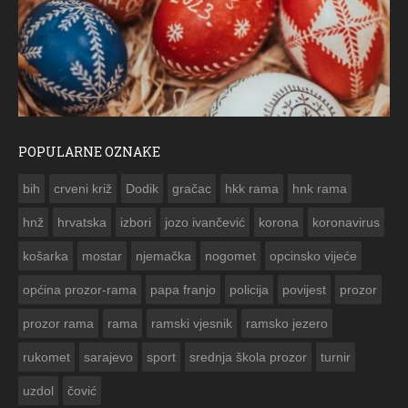
POPULARNE OZNAKE
ČESTITKA RAMSKOG VJESNIKA ZA USKRS 2023. GODINE
bih
crveni križ
Dodik
gračac
hkk rama
hnk rama


hnž
hrvatska
izbori
jozo ivančević
korona
koronavirus
košarka
mostar
njemačka
nogomet
opcinsko vijeće
općina prozor-rama
papa franjo
policija
povijest
prozor
prozor rama
rama
ramski vjesnik
ramsko jezero
rukomet
sarajevo
sport
srednja škola prozor
turnir
uzdol
čović