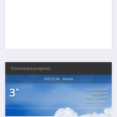
Vremenska prognoza
PROZOR - RAMA
3
°
blaga naoblaka
vlaga: 97%
vjetar: 1m/s SSI
Maks. 3 • Min. 3