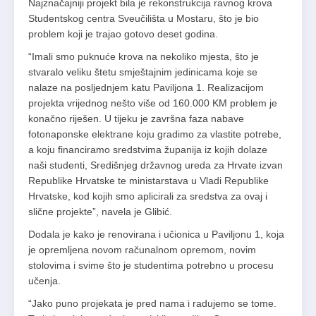
Najznačajniji projekt bila je rekonstrukcija ravnog krova
Studentskog centra Sveučilišta u Mostaru, što je bio
problem koji je trajao gotovo deset godina.
“Imali smo puknuće krova na nekoliko mjesta, što je
stvaralo veliku štetu smještajnim jedinicama koje se
nalaze na posljednjem katu Paviljona 1. Realizacijom
projekta vrijednog nešto više od 160.000 KM problem je
konačno riješen. U tijeku je završna faza nabave
fotonaponske elektrane koju gradimo za vlastite potrebe,
a koju financiramo sredstvima županija iz kojih dolaze
naši studenti, Središnjeg državnog ureda za Hrvate izvan
Republike Hrvatske te ministarstava u Vladi Republike
Hrvatske, kod kojih smo aplicirali za sredstva za ovaj i
slične projekte”, navela je Glibić.
Dodala je kako je renovirana i učionica u Paviljonu 1, koja
je opremljena novom računalnom opremom, novim
stolovima i svime što je studentima potrebno u procesu
učenja.
“Jako puno projekata je pred nama i radujemo se tome.