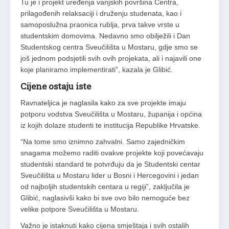
Tu je i projekt uređenja vanjskih površina Centra,
prilagođenih relaksaciji i druženju studenata, kao i
samoposlužna praonica rublja, prva takve vrste u
studentskim domovima. Nedavno smo obilježili i Dan
Studentskog centra Sveučilišta u Mostaru, gdje smo se
još jednom podsjetili svih ovih projekata, ali i najavili one
koje planiramo implementirati”, kazala je Glibić.
Cijene ostaju iste
Ravnateljica je naglasila kako za sve projekte imaju
potporu vodstva Sveučilišta u Mostaru, županija i općina
iz kojih dolaze studenti te institucija Republike Hrvatske.
“Na tome smo iznimno zahvalni. Samo zajedničkim
snagama možemo raditi ovakve projekte koji povećavaju
studentski standard te potvrđuju da je Studentski centar
Sveučilišta u Mostaru lider u Bosni i Hercegovini i jedan
od najboljih studentskih centara u regiji”, zaključila je
Glibić, naglasivši kako bi sve ovo bilo nemoguće bez
velike potpore Sveučilišta u Mostaru.
Važno je istaknuti kako cijena smještaja i svih ostalih