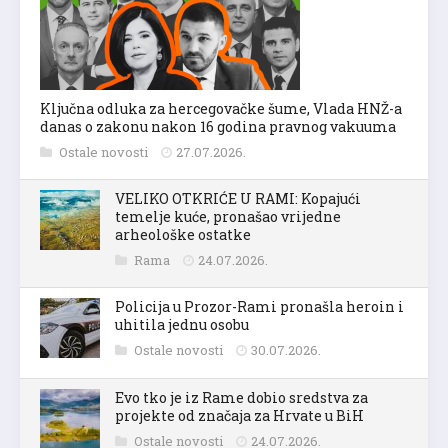
Ključna odluka za hercegovačke šume, Vlada HNŽ-a
danas o zakonu nakon 16 godina pravnog vakuuma
Ostale novosti
27.07.2026.
VELIKO OTKRIĆE U RAMI: Kopajući
temelje kuće, pronašao vrijedne
arheološke ostatke
Rama
24.07.2026.
Policija u Prozor-Rami pronašla heroin i
uhitila jednu osobu
Ostale novosti
30.07.2026.
Evo tko je iz Rame dobio sredstva za
projekte od značaja za Hrvate u BiH
Ostale novosti
24.07.2026.