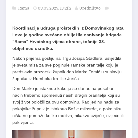
Rama
08.05.2025. 13:21h
Uredništvo
Koordinacija udruga proisteklih iz Domovinskog rata
i ove je godine svečano obilježila osnivanje brigade
“Rama” Hrvatskog vijeća obrane, točnije 33.
obljetnicu osnutka.
Nakon prijema gostiju na Trgu Josipa Stadlera, uslijedila
je sveta misa za sve poginule ramske branitelje koju je
predslavio prozorski župnik don Marko Tomić u suslavlju
župnika iz Rumboka fra Ilije Jurića.
Don Marko je istaknuo kako je se danas na poseban
način trebamo spomenuti naših dragih branitelja koji su
svoj život položili za ovu domovinu. Kao jedinu nadu za
pokojnike župnik je istaknuo Božje milosrđe, a pokojniku
ništa ne pomaže koliko molitva, nikakvo cvijeće, svijeće ili
pak vijenci.