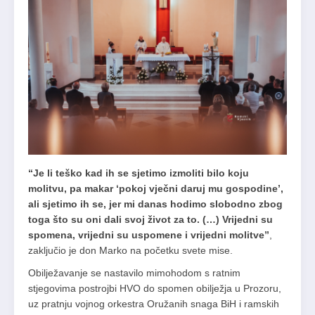
“Je li teško kad ih se sjetimo izmoliti bilo koju
molitvu, pa makar ‘pokoj vječni daruj mu gospodine’,
ali sjetimo ih se, jer mi danas hodimo slobodno zbog
toga što su oni dali svoj život za to. (…) Vrijedni su
spomena, vrijedni su uspomene i vrijedni molitve”
,
zaključio je don Marko na početku svete mise.
Obilježavanje se nastavilo mimohodom s ratnim
stjegovima postrojbi HVO do spomen obilježja u Prozoru,
uz pratnju vojnog orkestra Oružanih snaga BiH i ramskih