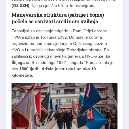
(OZ SZH)
, čije je sjedište bilo u Tomislavgradu.
Manevarska struktura (satnije i bojne)
počela se osnivati sredinom svibnja
Zapovijed za osnivanje brigade u Rami Odjel obrane
HVO-a izdao je 16. rujna 1992. Do tada je obrana
organizirana pod zapovijedanjem Općinskog stožera
HVO-a i u tradiciji nekadašnje Teritorijalne obrane. Po
zabilješci iz osobnog dnevnika generala HVO-a
Željka
Šiljega
od 8. studenoga 1992., brigada “Rama” imala je
oko
1500 ljudi i držala je crtu dužine oko 10
kilometara.