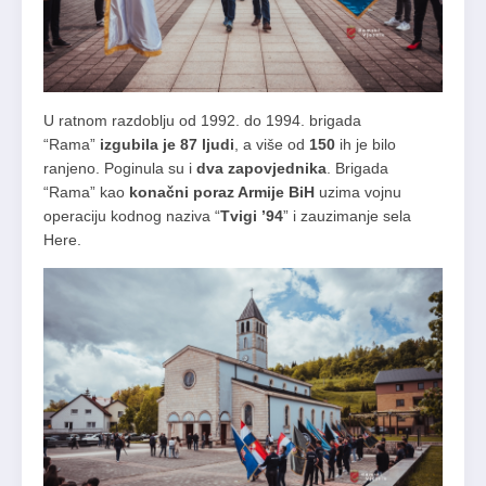
U ratnom razdoblju od 1992. do 1994. brigada
“Rama”
izgubila je 87 ljudi
, a više od
150
ih je bilo
ranjeno. Poginula su i
dva zapovjednika
. Brigada
“Rama” kao
konačni poraz Armije BiH
uzima vojnu
operaciju kodnog naziva “
Tvigi ’94
” i zauzimanje sela
Here.