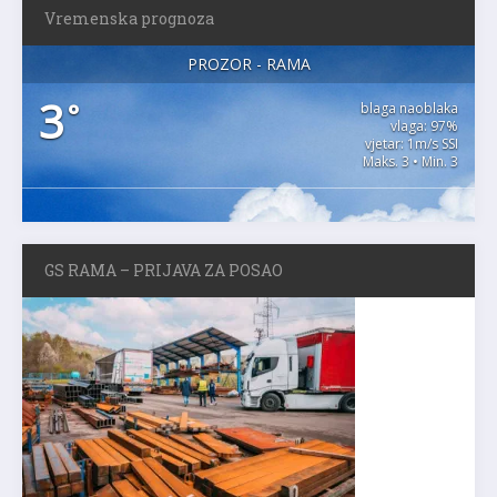
Vremenska prognoza
PROZOR - RAMA
3
°
blaga naoblaka
vlaga: 97%
vjetar: 1m/s SSI
Maks. 3 • Min. 3
GS RAMA – PRIJAVA ZA POSAO