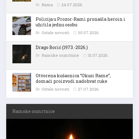
Rama
24.07.2026.
Policija u Prozor-Rami pronašla heroin i
uhitila jednu osobu
Ostale novosti
30.07.2026.
Drago Borić (1973.-2026.)
Ramske osmrtnice
31.07.2026.
Otvorena kušaonica “Okusi Rame”,
domaći proizvodi nadohvat ruke
Ostale novosti
27.07.2026.
Ramske osmrtnice