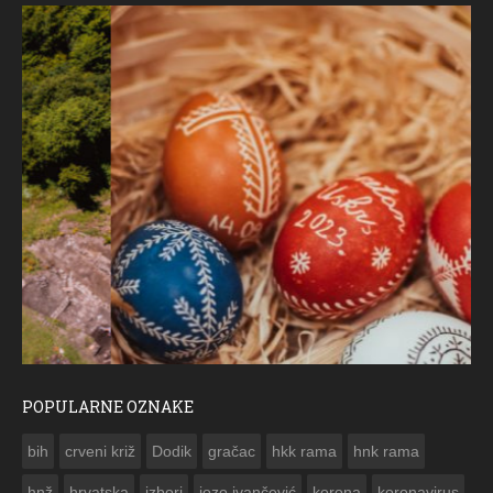
POPULARNE OZNAKE
ČESTITKA RAMSKOG VJESNIKA ZA USKRS 2023. GODINE
bih
crveni križ
Dodik
gračac
hkk rama
hnk rama


hnž
hrvatska
izbori
jozo ivančević
korona
koronavirus