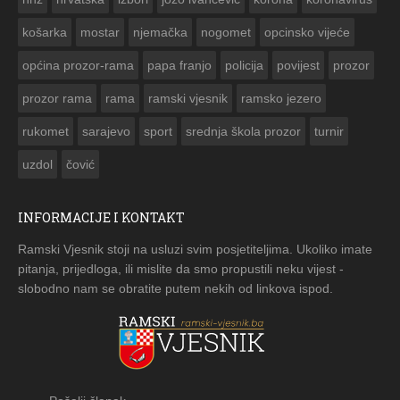
košarka
mostar
njemačka
nogomet
opcinsko vijeće
općina prozor-rama
papa franjo
policija
povijest
prozor
prozor rama
rama
ramski vjesnik
ramsko jezero
rukomet
sarajevo
sport
srednja škola prozor
turnir
uzdol
čović
INFORMACIJE I KONTAKT
Ramski Vjesnik stoji na usluzi svim posjetiteljima. Ukoliko imate
pitanja, prijedloga, ili mislite da smo propustili neku vijest -
slobodno nam se obratite putem nekih od linkova ispod.