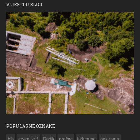
VIJESTI U SLICI
POPULARNE OZNAKE
ČESTITKA RAMSKOG VJESNIKA ZA USKRS 2023. GODINE
bih
crveni križ
Dodik
gračac
hkk rama
hnk rama