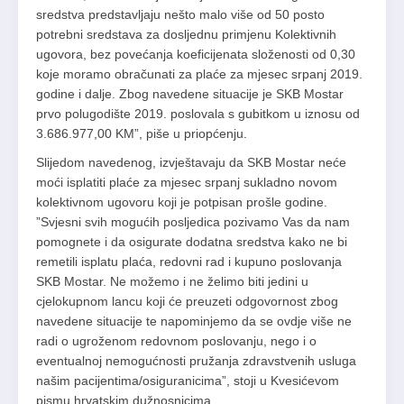
sredstva predstavljaju nešto malo više od 50 posto
potrebni sredstava za dosljednu primjenu Kolektivnih
ugovora, bez povećanja koeficijenata složenosti od 0,30
koje moramo obračunati za plaće za mjesec srpanj 2019.
godine i dalje. Zbog navedene situacije je SKB Mostar
prvo polugodište 2019. poslovala s gubitkom u iznosu od
3.686.977,00 KM”, piše u priopćenju.
Slijedom navedenog, izvještavaju da SKB Mostar neće
moći isplatiti plaće za mjesec srpanj sukladno novom
kolektivnom ugovoru koji je potpisan prošle godine.
”Svjesni svih mogućih posljedica pozivamo Vas da nam
pomognete i da osigurate dodatna sredstva kako ne bi
remetili isplatu plaća, redovni rad i kupuno poslovanja
SKB Mostar. Ne možemo i ne želimo biti jedini u
cjelokupnom lancu koji će preuzeti odgovornost zbog
navedene situacije te napominjemo da se ovdje više ne
radi o ugroženom redovnom poslovanju, nego i o
eventualnoj nemogućnosti pružanja zdravstvenih usluga
našim pacijentima/osiguranicima”, stoji u Kvesićevom
pismu hrvatskim dužnosnicima.