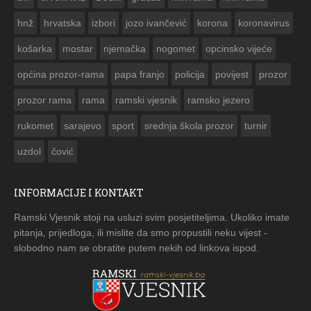


hnž
hrvatska
izbori
jozo ivančević
korona
koronavirus
košarka
mostar
njemačka
nogomet
opcinsko vijeće
općina prozor-rama
papa franjo
policija
povijest
prozor
prozor rama
rama
ramski vjesnik
ramsko jezero
rukomet
sarajevo
sport
srednja škola prozor
turnir
uzdol
čović
INFORMACIJE I KONTAKT
Ramski Vjesnik stoji na usluzi svim posjetiteljima. Ukoliko imate
pitanja, prijedloga, ili mislite da smo propustili neku vijest -
slobodno nam se obratite putem nekih od linkova ispod.