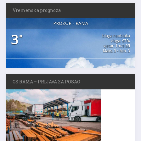
Vremenska prognoza
PROZOR - RAMA
3
°
blaga naoblaka
vlaga: 97%
vjetar: 1m/s SSI
Maks. 3 • Min. 3
GS RAMA – PRIJAVA ZA POSAO