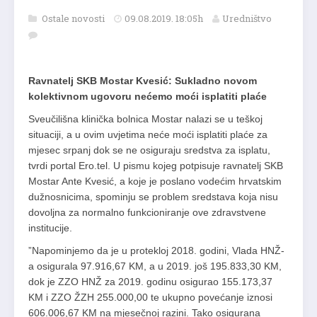
Ostale novosti
09.08.2019. 18:05h
Uredništvo
Ravnatelj SKB Mostar Kvesić: Sukladno novom
kolektivnom ugovoru nećemo moći isplatiti plaće
Sveučilišna klinička bolnica Mostar nalazi se u teškoj
situaciji, a u ovim uvjetima neće moći isplatiti plaće za
mjesec srpanj dok se ne osiguraju sredstva za isplatu,
tvrdi portal Ero.tel. U pismu kojeg potpisuje ravnatelj SKB
Mostar Ante Kvesić, a koje je poslano vodećim hrvatskim
dužnosnicima, spominju se problem sredstava koja nisu
dovoljna za normalno funkcioniranje ove zdravstvene
institucije.
”Napominjemo da je u protekloj 2018. godini, Vlada HNŽ-
a osigurala 97.916,67 KM, a u 2019. još 195.833,30 KM,
dok je ZZO HNŽ za 2019. godinu osigurao 155.173,37
KM i ZZO ŽZH 255.000,00 te ukupno povećanje iznosi
606.006,67 KM na mjesečnoj razini. Tako osigurana