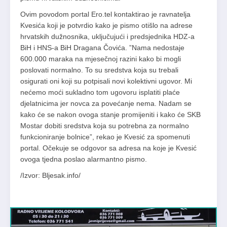
Ovim povodom portal Ero.tel kontaktirao je ravnatelja
Kvesića koji je potvrdio kako je pismo otišlo na adrese
hrvatskih dužnosnika, uključujući i predsjednika HDZ-a
BiH i HNS-a BiH Dragana Čovića. ”Nama nedostaje
600.000 maraka na mjesečnoj razini kako bi mogli
poslovati normalno. To su sredstva koja su trebali
osigurati oni koji su potpisali novi kolektivni ugovor. Mi
nećemo moći sukladno tom ugovoru isplatiti plaće
djelatnicima jer novca za povećanje nema. Nadam se
kako će se nakon ovoga stanje promijeniti i kako će SKB
Mostar dobiti sredstva koja su potrebna za normalno
funkcioniranje bolnice”, rekao je Kvesić za spomenuti
portal. Očekuje se odgovor sa adresa na koje je Kvesić
ovoga tjedna poslao alarmantno pismo.
/Izvor: Bljesak.info/