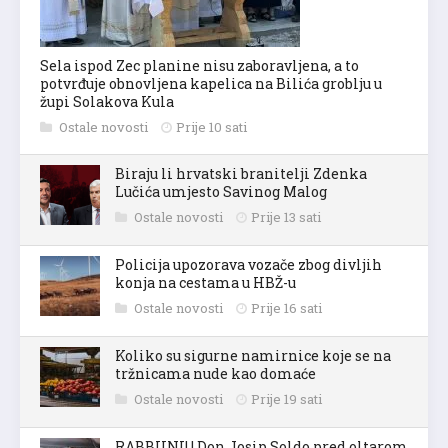
Sela ispod Zec planine nisu zaboravljena, a to
potvrđuje obnovljena kapelica na Bilića groblju u
župi Solakova Kula
Ostale novosti
Prije 10 sati
Biraju li hrvatski branitelji Zdenka
Lučića umjesto Savinog Malog
Ostale novosti
Prije 13 sati
Policija upozorava vozače zbog divljih
konja na cestama u HBŽ-u
Ostale novosti
Prije 16 sati
Koliko su sigurne namirnice koje se na
tržnicama nude kao domaće
Ostale novosti
Prije 19 sati
RABBUNI! | Don Josip Soldo pred oltarom