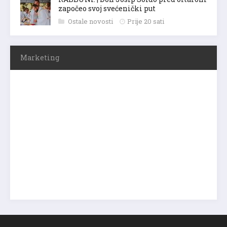
započeo svoj svećenički put
Ostale novosti
Prije 20 sati
Marketing