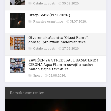
Ostale novosti
30.07.2026.
Drago Borić (1973.-2026.)
Ramske osmrtnice
31.07.2026.
Otvorena kušaonica “Okusi Rame”,
domaći proizvodi nadohvat ruke
Ostale novosti
27.07.2026.
ZAVRŠEN 24. STREETBALL RAMA: Ekipa
CIBONA Aqua Flamm osvojila naslov
nakon sjajne završnice
Sport
02.08.2026.
Ramske osmrtnice