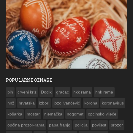
POPULARNE OZNAKE
FO
bih
crveni križ
Dodik
gračac
hkk rama
hnk rama


hnž
hrvatska
izbori
jozo ivančević
korona
koronavirus
košarka
mostar
njemačka
nogomet
opcinsko vijeće
općina prozor-rama
papa franjo
policija
povijest
prozor