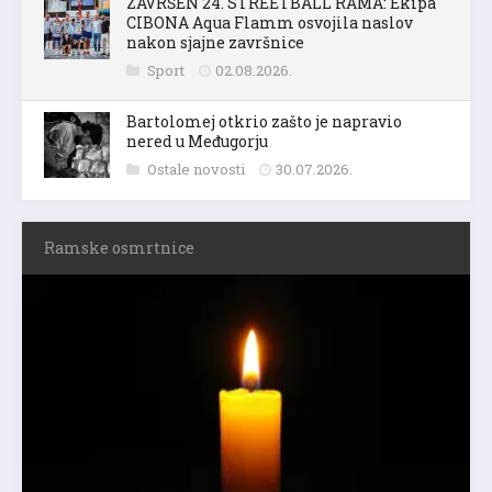
ZAVRŠEN 24. STREETBALL RAMA: Ekipa
CIBONA Aqua Flamm osvojila naslov
nakon sjajne završnice
Sport
02.08.2026.
Bartolomej otkrio zašto je napravio
nered u Međugorju
Ostale novosti
30.07.2026.
Ramske osmrtnice