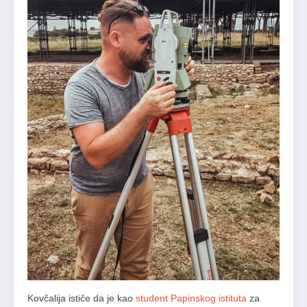
Kovčalija ističe da je kao
student Papinskog istituta
za