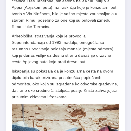
Stanica Tres Tabernae, smještena na XXXIII. milji Via
Appia (Apijskom putu), na raskrižju koje je konzularni put
tvorio s Via Ninfinom, bila je važno mjesto zaustavljanja u
starom Rimu, posebno za one koji su putovali između
Rima i luke Terracina.
Arheološka istraživanja koja je provodila
Superintendancija od 1993. nadalje, omogućila su
razumno utvrđivanje položaja mansija (mjesta odmora),
koji je danas vidljiv uz desnu stranu današnje državne
ceste Apijevog puta koja prati drevni put.
Iskapanja su pokazala da je konzularna cesta na ovom
dijelu bila karakterizirana prisutnošću popločanih
odmorišta, oko kojih su izgrađene kolodvorske građevine,
datirane oko sredine 1. stoljeća poslije Krista zahvaljujući
prisutnim zidovima i freskama.