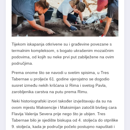
Tijekom iskapanja otkrivene su i građevine povezane s
termalnim kompleksom, s bogato ukrašenim mozaičnim
podovima, od kojih su neke prvi put zabilježene na ovim
područjima.
Prema onome što se navodi u svetim spisima, u Tres
Tabernae u proljeće 61. godine vjerojatno se dogodio
susret između nekih kršćana iz Rima i svetog Pavla,
zarobljenika carstva na putu prema Rimu.
Neki historiografski izvori također izvještavaju da su na
ovom mjestu Maksencije i Maksimijan zatočili bivšeg cara
Flavija Valerija Severa prije nego što je ubijen. Tres
Tabernae bilo je sjedište biskupa od 4. stoljeća do otprilike
9. stoljeća, kada je područje počelo postupno napuštati i