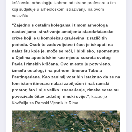
kršćansku arheologiju izabran od strane profesora u tim
koji sudjeluje u arheološkom istraživanju na ovom
nalazištu.
“Zajedno s ostalim kolegama i timom arheologa
nastavljamo istraživanje ambijenta starokršćanske
crkve koji je u kompleksu građevina iz različitih
perioda. Osobito zadovoljstvo i čast je iskapati na
nalazištu koje je, može se reći, i biblijsko, spomenuto
u Djelima apostolskim kao mjesto susreta svetog
Pavla i rimskih kršćana. Ovo mjesto je potvrđeno,
između ostalog, i na putnom itineraru Tabula
Peutingeriana. Kao zanimljivost bih istaknuo da se na
tom istom itineraru nalazi zabilježen i naš ramski
prostor, što i nije veliko iznenađenje, rimske ceste su
povezivale čitav tadašnji rimski svijet”
, kazao je
Kovčalija za Ramski Vjesnik iz Rima.