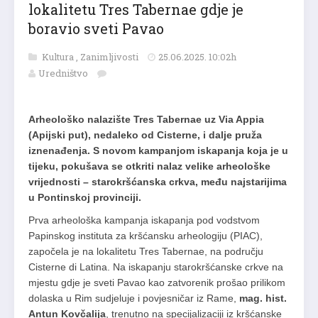
lokalitetu Tres Tabernae gdje je
boravio sveti Pavao
Kultura
,
Zanimljivosti
25.06.2025. 10:02h
Uredništvo
Arheološko nalazište Tres Tabernae uz Via Appia
(Apijski put), nedaleko od Cisterne, i dalje pruža
iznenađenja. S novom kampanjom iskapanja koja je u
tijeku, pokušava se otkriti nalaz velike arheološke
vrijednosti – starokršćanska crkva, među najstarijima
u Pontinskoj provinciji.
Prva arheološka kampanja iskapanja pod vodstvom
Papinskog instituta za kršćansku arheologiju (PIAC),
započela je na lokalitetu Tres Tabernae, na području
Cisterne di Latina. Na iskapanju starokršćanske crkve na
mjestu gdje je sveti Pavao kao zatvorenik prošao prilikom
dolaska u Rim sudjeluje i povjesničar iz Rame,
mag. hist.
Antun Kovčalija
, trenutno na specijalizaciji iz kršćanske