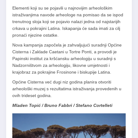
Elementi koji su se pojavili u najnovijim arheološkim
istraživanjima navode arheologe na pomisao da se ispod
trenutnog sloja koji se pojavio nalazi jedna od najstarijih
crkava u pokrajini Latina. Iskapanja će sada imati za cilj
pronaći njezine ostatke.
Nova kampanja započela je zahvaljujući suradnji Općine
Cisterna i Zaklade Caetani u Tortre Ponti, a provodi je
Papinski institut za kršćansku arheologiju u suradnji s
Nadzorništvom za arheologiju, likovne umjetnosti i
krajobraz za pokrajine Frosinone i biskupije Latina.
Općine Cisterna već dugi niz godina planira otvoriti
arheološki muzej s rezultatima istraživanja provedenih u
ovih trideset godina.
Mladen Topić / Bruno Fabbri / Stefano Cortelleti