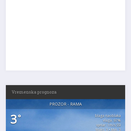
Vremenska prognoza
PROZOR - RAMA
3
°
blaga naoblaka
vlaga: 97%
vjetar: 1m/s SSI
Maks. 3 • Min. 3