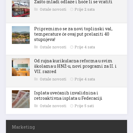
Zašto mladi odlaze i hoće li se vratiti
Ostale novosti
Prije 2 sata
Pripremimo se za novi toplinski val,
temperature će ovaj put prelaziti 40
stupnjeva!
Ostale novosti
Prije 4 sata
Od rujna kurikularna reforma u svim
školama u HNŽ-u, novi programi za II. i
VII. razred
Ostale novosti
Prije 4 sata
Isplata uvećanih invalidnina i
retroaktivna isplata u Federaciji
Ostale novosti
Prije 5 sati
Marketing