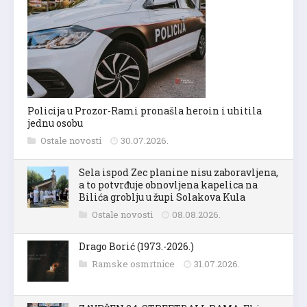
Policija u Prozor-Rami pronašla heroin i uhitila
jednu osobu
Ostale novosti
30.07.2026.
Sela ispod Zec planine nisu zaboravljena,
a to potvrđuje obnovljena kapelica na
Bilića groblju u župi Solakova Kula
Ostale novosti
08.08.2026.
Drago Borić (1973.-2026.)
Ramske osmrtnice
31.07.2026.