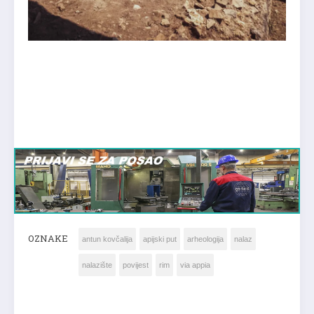
OZNAKE
antun kovčalija
apijski put
arheologija
nalaz
nalazište
povijest
rim
via appia