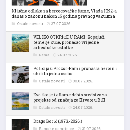
Ključna odluka za hercegovačke šume, Vlada HNŽ-a
danas o zakonu nakon 16 godina pravnog vakuuma
Ostale novosti
27.07.2026.
VELIKO OTKRIĆE U RAMI: Kopajući
temelje kuće, pronašao vrijedne
arheološke ostatke
Rama
24.07.2026.
Policija u Prozor-Rami pronašla heroin i
uhitila jednu osobu
Ostale novosti
30.07.2026.
Evo tko je iz Rame dobio sredstva za
projekte od značaja za Hrvate u BiH
Ostale novosti
24.07.2026.
Drago Borić (1973.-2026.)
Ramske osmrtnice
31.07.2026.