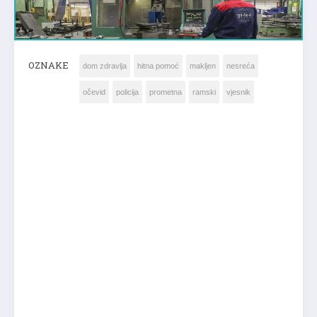
OZNAKE
dom zdravlja
hitna pomoć
makljen
nesreća
očevid
policija
prometna
ramski
vjesnik