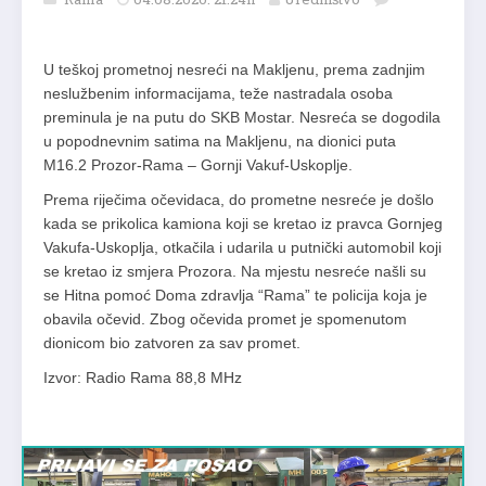
U teškoj prometnoj nesreći na Makljenu, prema zadnjim
neslužbenim informacijama, teže nastradala osoba
preminula je na putu do SKB Mostar. Nesreća se dogodila
u popodnevnim satima na Makljenu, na dionici puta
M16.2 Prozor-Rama – Gornji Vakuf-Uskoplje.
Prema riječima očevidaca, do prometne nesreće je došlo
kada se prikolica kamiona koji se kretao iz pravca Gornjeg
Vakufa-Uskoplja, otkačila i udarila u putnički automobil koji
se kretao iz smjera Prozora. Na mjestu nesreće našli su
se Hitna pomoć Doma zdravlja “Rama” te policija koja je
obavila očevid. Zbog očevida promet je spomenutom
dionicom bio zatvoren za sav promet.
Izvor: Radio Rama 88,8 MHz