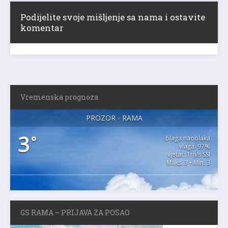
Podijelite svoje mišljenje sa nama i ostavite
komentar
Vremenska prognoza
PROZOR - RAMA
3
°
blaga naoblaka
vlaga: 97%
vjetar: 1m/s SSI
Maks. 3 • Min. 3
GS RAMA – PRIJAVA ZA POSAO