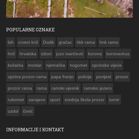
POPULARNE OZNAKE
ČESTITKA RAMSKOG VJESNIKA ZA USKRS 2023. GODINE
bih
crveni križ
Dodik
gračac
hkk rama
hnk rama


hnž
hrvatska
izbori
jozo ivančević
korona
koronavirus
košarka
mostar
njemačka
nogomet
opcinsko vijeće
općina prozor-rama
papa franjo
policija
povijest
prozor
prozor rama
rama
ramski vjesnik
ramsko jezero
rukomet
sarajevo
sport
srednja škola prozor
turnir
uzdol
čović
INFORMACIJE I KONTAKT