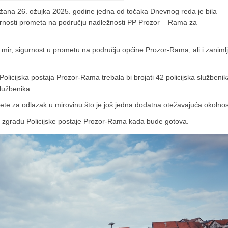
ržana 26. ožujka 2025. godine jedna od točaka Dnevnog reda je bila
sigurnosti prometa na području nadležnosti PP Prozor – Rama za
ed i mir, sigurnost u prometu na području općine Prozor-Rama, ali i zanimlj
 Policijska postaja Prozor-Rama trebala bi brojati 42 policijska službenik
službenika.
vjete za odlazak u mirovinu što je još jedna dodatna otežavajuća okolnos
vu zgradu Policijske postaje Prozor-Rama kada bude gotova.