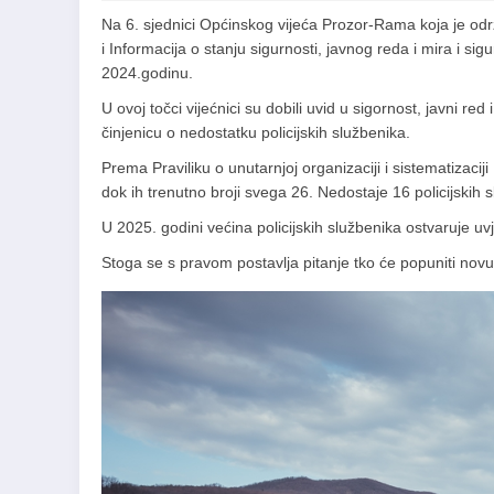
Na 6. sjednici Općinskog vijeća Prozor-Rama koja je od
i Informacija o stanju sigurnosti, javnog reda i mira i 
2024.godinu.
U ovoj točci vijećnici su dobili uvid u sigornost, javni r
činjenicu o nedostatku policijskih službenika.
Prema Praviliku o unutarnjoj organizaciji i sistematizaciji
dok ih trenutno broji svega 26. Nedostaje 16 policijskih 
U 2025. godini većina policijskih službenika ostvaruje u
Stoga se s pravom postavlja pitanje tko će popuniti no