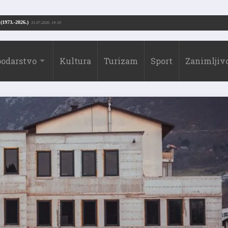
Drago Borić (1973.-2026.)
. 13:51
31.07.2026. 19:10
odarstvo
Kultura
Turizam
Sport
Zanimljivo