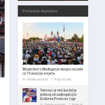
Posljednje objavljeno
Mladifest u Međugorju okupio mlade
iz 73 zemlje svijeta
Ostale novosti
Prije 10 sati
Vatreni je velika želja
jednog od najbogatijih
klubova Premier lige
Ostale novosti
Prije 16