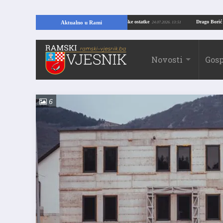
VELIKO OTKRIĆE U RAMI: Kopajući temelje kuće, pronašao vrijedne arheološke ostatke
Aktualno u Rami
24.07.2026
Novosti
Gosp
6