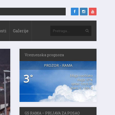
sti
Galerije
Vremenska prognoza
PROZOR - RAMA
3
°
blaga naoblaka
vlaga: 97%
vjetar: 1m/s SSI
Maks. 3 • Min. 3
GS RAMA – PRIJAVA ZA POSAO