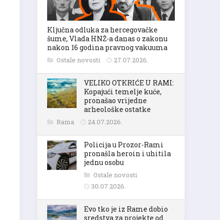
Ključna odluka za hercegovačke
šume, Vlada HNŽ-a danas o zakonu
nakon 16 godina pravnog vakuuma
Ostale novosti
27.07.2026.
VELIKO OTKRIĆE U RAMI:
Kopajući temelje kuće,
pronašao vrijedne
arheološke ostatke
Rama
24.07.2026.
Policija u Prozor-Rami
pronašla heroin i uhitila
jednu osobu
Ostale novosti
30.07.2026.
Evo tko je iz Rame dobio
sredstva za projekte od