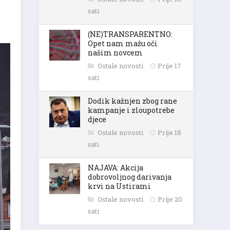
sati
(NE)TRANSPARENTNO:
Opet nam mažu oči
našim novcem
Ostale novosti
Prije 17
sati
Dodik kažnjen zbog rane
kampanje i zloupotrebe
djece
Ostale novosti
Prije 18
sati
NAJAVA: Akcija
dobrovoljnog darivanja
krvi na Ustirami
Ostale novosti
Prije 20
sati