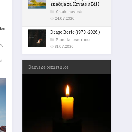
značaja za Hrvate u BiH
Ostale novosti
24.07.2026.
ivu
Drago Borić (1973.-2026.)
Ramske osmrtnice
a,
31.07.2026.
t.
Ramske osmrtnice