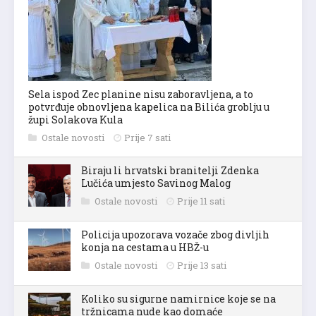
Sela ispod Zec planine nisu zaboravljena, a to
potvrđuje obnovljena kapelica na Bilića groblju u
župi Solakova Kula
Ostale novosti
Prije 7 sati
Biraju li hrvatski branitelji Zdenka
Lučića umjesto Savinog Malog
Ostale novosti
Prije 11 sati
Policija upozorava vozače zbog divljih
konja na cestama u HBŽ-u
Ostale novosti
Prije 13 sati
Koliko su sigurne namirnice koje se na
tržnicama nude kao domaće