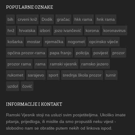
POPULARNE OZNAKE
ČESTITKA RAMSKOG VJESNIKA ZA USKRS 2023. GODINE
bih
crveni križ
Dodik
gračac
hkk rama
hnk rama


hnž
hrvatska
izbori
jozo ivančević
korona
koronavirus
košarka
mostar
njemačka
nogomet
opcinsko vijeće
općina prozor-rama
papa franjo
policija
povijest
prozor
prozor rama
rama
ramski vjesnik
ramsko jezero
rukomet
sarajevo
sport
srednja škola prozor
turnir
uzdol
čović
INFORMACIJE I KONTAKT
Ramski Vjesnik stoji na usluzi svim posjetiteljima. Ukoliko imate
pitanja, prijedloga, ili mislite da smo propustili neku vijest -
slobodno nam se obratite putem nekih od linkova ispod.