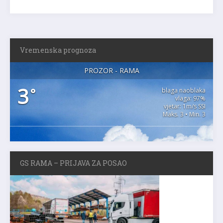
Vremenska prognoza
PROZOR - RAMA
3
°
blaga naoblaka
vlaga: 97%
vjetar: 1m/s SSI
Maks. 3 • Min. 3
GS RAMA – PRIJAVA ZA POSAO