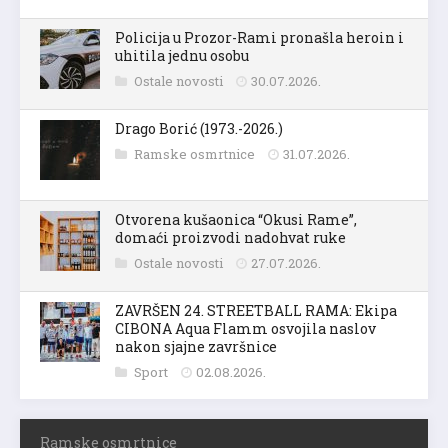
Policija u Prozor-Rami pronašla heroin i
uhitila jednu osobu
Ostale novosti
30.07.2026.
Drago Borić (1973.-2026.)
Ramske osmrtnice
31.07.2026.
Otvorena kušaonica “Okusi Rame”,
domaći proizvodi nadohvat ruke
Ostale novosti
27.07.2026.
ZAVRŠEN 24. STREETBALL RAMA: Ekipa
CIBONA Aqua Flamm osvojila naslov
nakon sjajne završnice
Sport
02.08.2026.
Ramske osmrtnice