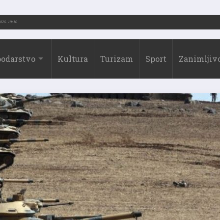
-2026.)
31.07.2026. 19:10
odarstvo
Kultura
Turizam
Sport
Zanimljivo