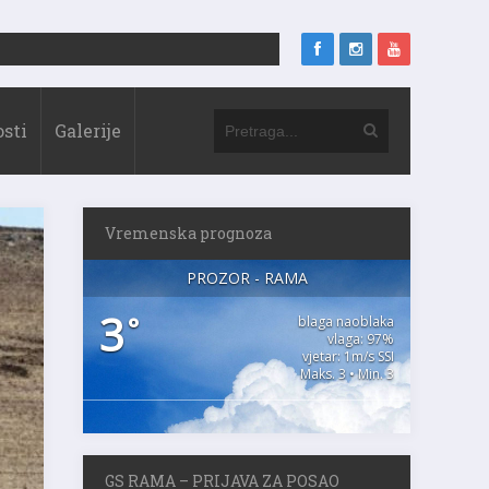
sti
Galerije
Vremenska prognoza
PROZOR - RAMA
3
°
blaga naoblaka
vlaga: 97%
vjetar: 1m/s SSI
Maks. 3 • Min. 3
GS RAMA – PRIJAVA ZA POSAO