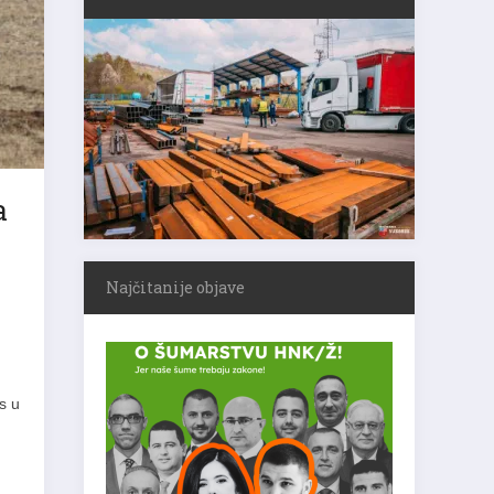
a
Najčitanije objave
s u