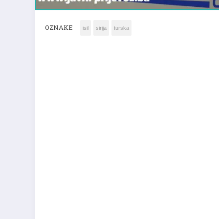
OZNAKE
isil
sirija
turska