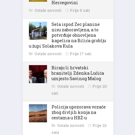
Hercegovini
Ostale novosti
Prije 6 sati
Sela ispod Zec planine
nisu zaboravljena, a to
potvrđuje obnovljena
kapelica na Bilića groblju
u župi Solakova Kula
Ostale novosti
Prije 17 sati
Biraju li hrvatski
branitelji Zdenka Lučića
umjesto Savinog Malog
Ostale novosti
Prije 20
sati
Policija upozorava vozače
zbog divljih konja na
cestama u HBŽ-u
Ostale novosti
Prije 23
sata