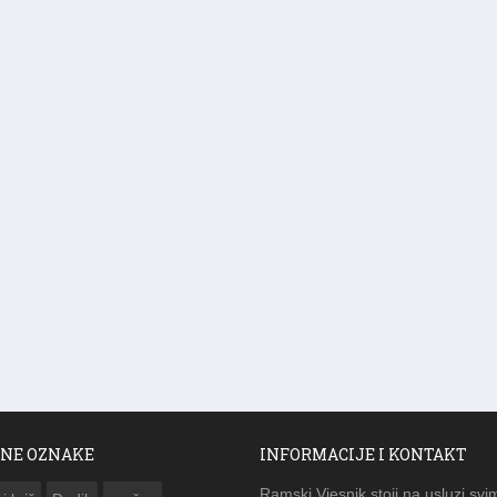
NE OZNAKE
INFORMACIJE I KONTAKT
Ramski Vjesnik stoji na usluzi svi