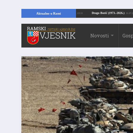
ajući temelje kuće, pronašao vrijedne arheološke ostatke
Drago Borić (1973.
Aktualno u Rami
24.07.2026. 13:51
Novosti
Gosp