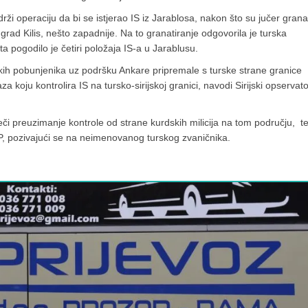
i operaciju da bi se istjerao IS iz Jarablosa, nakon što su jučer grana
grad Kilis, nešto zapadnije. Na to granatiranje odgovorila je turska
ta pogodilo je četiri položaja IS-a u Jarablusu.
jskih pobunjenika uz podršku Ankare pripremale s turske strane granice
 koju kontrolira IS na tursko-sirijskoj granici, navodi Sirijski opservator
či preuzimanje kontrole od strane kurdskih milicija na tom području, t
P, pozivajući se na neimenovanog turskog zvaničnika.