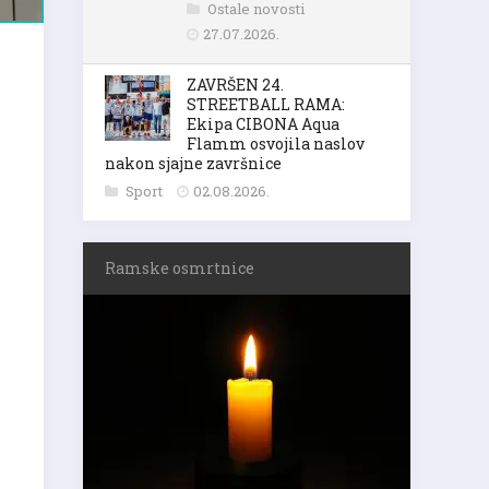
Ostale novosti
27.07.2026.
ZAVRŠEN 24.
STREETBALL RAMA:
Ekipa CIBONA Aqua
Flamm osvojila naslov
nakon sjajne završnice
Sport
02.08.2026.
Ramske osmrtnice