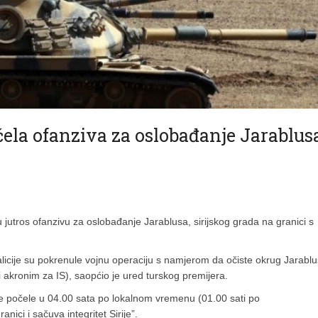
očela ofanziva za oslobađanje Jarablus
jutros ofanzivu za oslobađanje Jarablusa, sirijskog grada na granici s
cije su pokrenule vojnu operaciju s namjerom da očiste okrug Jarablu
i akronim za IS), saopćio je ured turskog premijera.
ije počele u 04.00 sata po lokalnom vremenu (01.00 sati po
nici i sačuva integritet Sirije”.