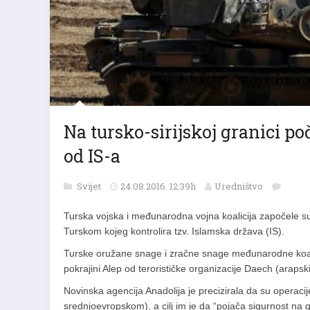
Na tursko-sirijskoj granici p
od IS-a
Svijet
24.08.2016. 12:39h
Uredništvo
Turska vojska i međunarodna vojna koalicija započele su 
Turskom kojeg kontrolira tzv. Islamska država (IS).
Turske oružane snage i zračne snage međunarodne koali
pokrajini Alep od terorističke organizacije Daech (arapsk
Novinska agencija Anadolija je precizirala da su operac
srednjoevropskom), a cilj im je da “pojača sigurnost na gra