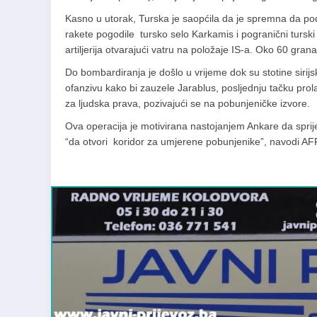
Kasno u utorak, Turska je saopćila da je spremna da podrž
rakete pogodile tursko selo Karkamis i pogranični turski 
artiljerija otvarajući vatru na položaje IS-a. Oko 60 grana
Do bombardiranja je došlo u vrijeme dok su stotine siri
ofanzivu kako bi zauzele Jarablus, posljednju tačku prolaza
za ljudska prava, pozivajući se na pobunjeničke izvore.
Ova operacija je motivirana nastojanjem Ankare da sprije
“da otvori koridor za umjerene pobunjenike”, navodi AF