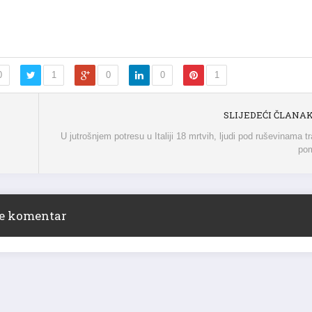
0
1
0
0
1
SLIJEDEĆI ČLANA
U jutrošnjem potresu u Italiji 18 mrtvih, ljudi pod ruševinama t
po
ite komentar