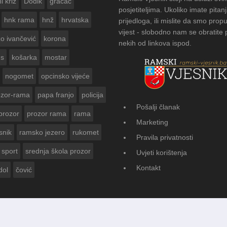
i križ
Dodik
gračac
posjetiteljima. Ukoliko imate pitanj
hnk rama
hnž
hrvatska
prijedloga, ili mislite da smo propu
vijest - slobodno nam se obratite
zo ivančević
korona
nekih od linkova ispod.
us
košarka
mostar
nogomet
opcinsko vijeće
ozor-rama
papa franjo
policija
Pošalji članak
prozor
prozor rama
rama
FOTOGALERIJA: Čuvanje obič
Marketing
Vasti
snik
ramsko jezero
rukomet
Pravila privatnosti
sport
srednja škola prozor
Uvjeti korištenja
Kontakt
dol
čović