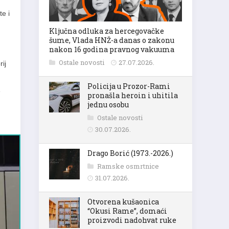
te i
Ključna odluka za hercegovačke
šume, Vlada HNŽ-a danas o zakonu
nakon 16 godina pravnog vakuuma
Ostale novosti
27.07.2026.
ij
Policija u Prozor-Rami
e
pronašla heroin i uhitila
jednu osobu
Ostale novosti
30.07.2026.
Drago Borić (1973.-2026.)
Ramske osmrtnice
31.07.2026.
Otvorena kušaonica
“Okusi Rame”, domaći
proizvodi nadohvat ruke