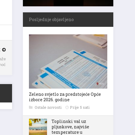
Posljednje objavljeno
K
raže
moć
Zeleno svjetlo za predstojeće Opće
izbore 2026. godine
Ostale novosti
Prije 5 sati
Toplinski val uz
pljuskove, najviše
temperature u