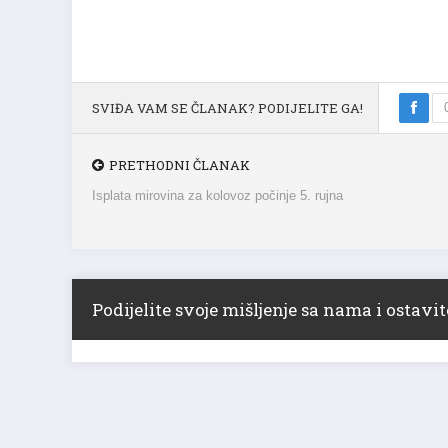
SVIĐA VAM SE ČLANAK? PODIJELITE GA!
PRETHODNI ČLANAK
Isplata mirovina za kolovoz počinje 5. rujna
Podijelite svoje mišljenje sa nama i ostav