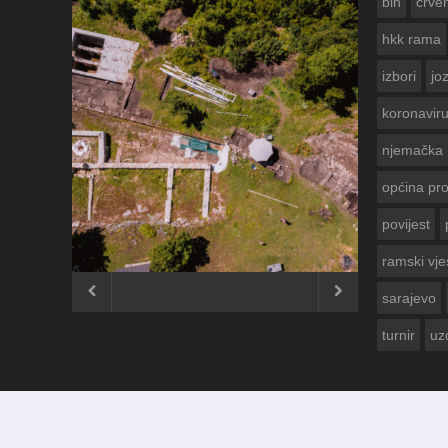
bih
crven
hkk rama
izbori
jo
koronavir
njemačka
općina pr
povijest
ČESTITKA RAMSKOG VJESNIKA ZA
USKRS 2023. GODINE
ramski vje


sarajevo
turnir
uz
© 2012 - 2026
Ramski Vjesnik
. Sva prava pridržana.