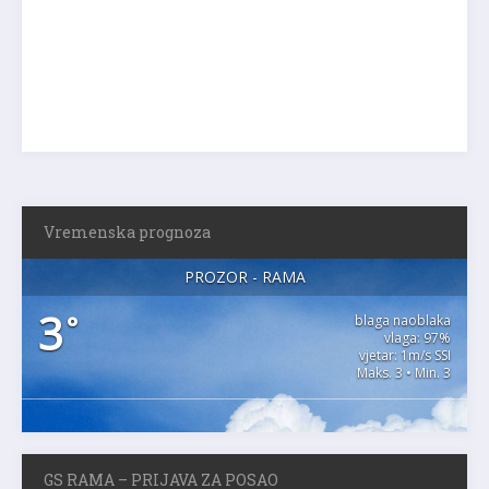
Vremenska prognoza
PROZOR - RAMA
3
°
blaga naoblaka
vlaga: 97%
vjetar: 1m/s SSI
Maks. 3 • Min. 3
GS RAMA – PRIJAVA ZA POSAO