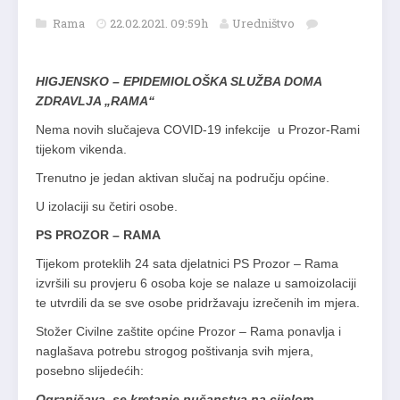
Rama
22.02.2021. 09:59h
Uredništvo
HIGJENSKO – EPIDEMIOLOŠKA SLUŽBA DOMA
ZDRAVLJA „RAMA“
Nema novih slučajeva COVID-19 infekcije u Prozor-Rami
tijekom vikenda.
Trenutno je jedan aktivan slučaj na području općine.
U izolaciji su četiri osobe.
PS PROZOR – RAMA
Tijekom proteklih 24 sata djelatnici PS Prozor – Rama
izvršili su provjeru 6 osoba koje se nalaze u samoizolaciji
te utvrdili da se sve osobe pridržavaju izrečenih im mjera.
Stožer Civilne zaštite općine Prozor – Rama ponavlja i
naglašava potrebu strogog poštivanja svih mjera,
posebno slijedećih:
Ograničava se kretanje pučanstva na cijelom