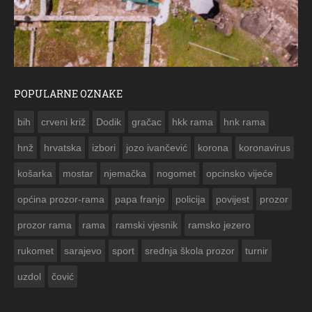
POPULARNE OZNAKE
ČESTITKA RAMSKOG VJESNIKA ZA USKRS 2023. GODINE
bih
crveni križ
Dodik
gračac
hkk rama
hnk rama


hnž
hrvatska
izbori
jozo ivančević
korona
koronavirus
košarka
mostar
njemačka
nogomet
opcinsko vijeće
općina prozor-rama
papa franjo
policija
povijest
prozor
prozor rama
rama
ramski vjesnik
ramsko jezero
rukomet
sarajevo
sport
srednja škola prozor
turnir
uzdol
čović