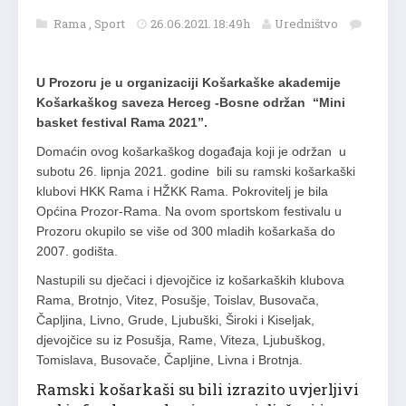
Rama
,
Sport
26.06.2021. 18:49h
Uredništvo
U Prozoru je u organizaciji Košarkaške akademije
Košarkaškog saveza Herceg -Bosne održan “Mini
basket festival Rama 2021”.
Domaćin ovog košarkaškog događaja koji je održan u
subotu 26. lipnja 2021. godine bili su ramski košarkaški
klubovi HKK Rama i HŽKK Rama. Pokrovitelj je bila
Općina Prozor-Rama. Na ovom sportskom festivalu u
Prozoru okupilo se više od 300 mladih košarkaša do
2007. godišta.
Nastupili su dječaci i djevojčice iz košarkaških klubova
Rama, Brotnjo, Vitez, Posušje, Toislav, Busovača,
Čapljina, Livno, Grude, Ljubuški, Široki i Kiseljak,
djevojčice su iz Posušja, Rame, Viteza, Ljubuškog,
Tomislava, Busovače, Čapljine, Livna i Brotnja.
Ramski košarkaši su bili izrazito uvjerljivi