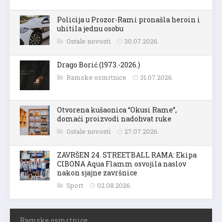
Policija u Prozor-Rami pronašla heroin i
uhitila jednu osobu
Ostale novosti
30.07.2026.
Drago Borić (1973.-2026.)
Ramske osmrtnice
31.07.2026.
Otvorena kušaonica “Okusi Rame”,
domaći proizvodi nadohvat ruke
Ostale novosti
27.07.2026.
ZAVRŠEN 24. STREETBALL RAMA: Ekipa
CIBONA Aqua Flamm osvojila naslov
nakon sjajne završnice
Sport
02.08.2026.
Ramske osmrtnice