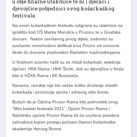
u obje finalne utakmice te su i dječaci i
djevojčice pobjednici ovog košarkaškog
festivala
Na ovom košarkaškom festivalu odigrane su utakmice na
igralištu kod OŠ Marka Marulića u Prozoru te u Gradska
dvorani. Nakon završenog prvog dijela, sudionici su
svečanim mimohodom defilirali kroz Prozor od osnovne
škole do dvorane predvođeni Ramskim mažoretkinjama.
U finalnom susretu našli su se mladi košarkaši, selekcija
dječaci, HKK Rama i HKK Široki, dok su djevojčice u finalu
bile iz HŽKK Rama i KK Busovača.
Naravno, rezultat nije bio važan koliko druženje mladih
košarkaša i promocija sporta i zdravog stila života.
Budući da je Općina Prozor-Rama bila pokrovitelj ovog
“Mini basket festivala 2021”, Općini Prozor-Rama i
Načelniku općine Prozor-Rama bit će uručena posebna
zahvalnica kojom postaju počasni članovi Košarkaške
akademije Herceg-Bosne.