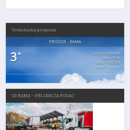
Vremenska prognoza
PROZOR - RAMA
3
°
blaga naoblaka
vlaga: 97%
vjetar: 1m/s SSI
Maks. 3 • Min. 3
GS RAMA – PRIJAVA ZA POSAO