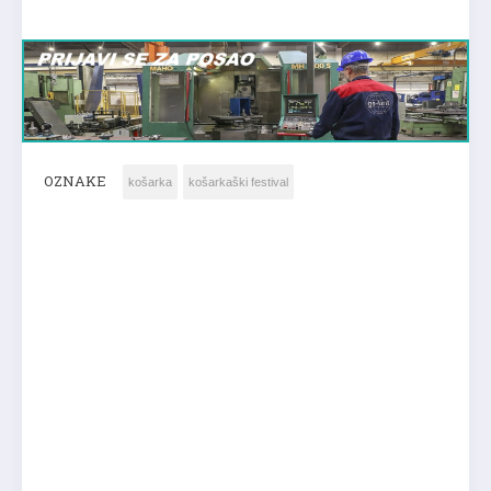
OZNAKE
košarka
košarkaški festival