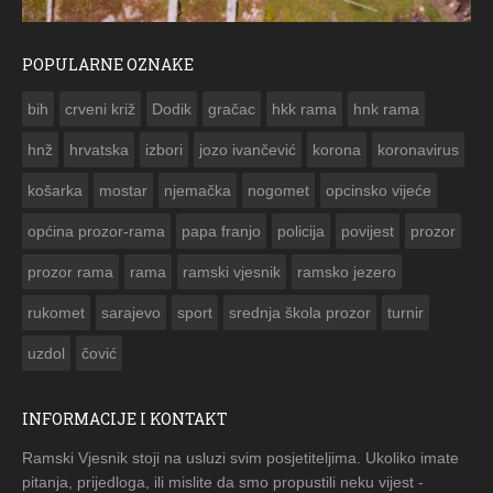
POPULARNE OZNAKE
ČESTITKA RAMSKOG VJESNIKA ZA USKRS 2023. GODINE
bih
crveni križ
Dodik
gračac
hkk rama
hnk rama


hnž
hrvatska
izbori
jozo ivančević
korona
koronavirus
košarka
mostar
njemačka
nogomet
opcinsko vijeće
općina prozor-rama
papa franjo
policija
povijest
prozor
prozor rama
rama
ramski vjesnik
ramsko jezero
rukomet
sarajevo
sport
srednja škola prozor
turnir
uzdol
čović
INFORMACIJE I KONTAKT
Ramski Vjesnik stoji na usluzi svim posjetiteljima. Ukoliko imate
pitanja, prijedloga, ili mislite da smo propustili neku vijest -