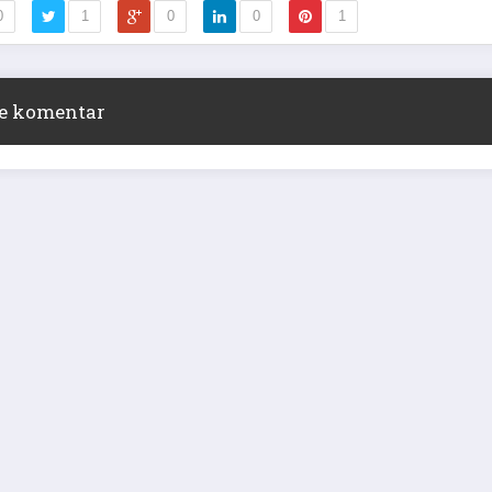
0
1
0
0
1
ite komentar