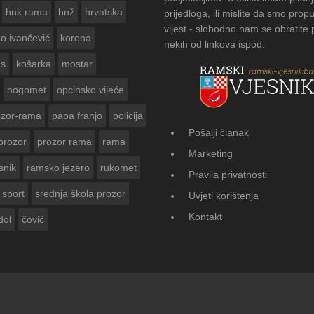
hnk rama
hnž
hrvatska
prijedloga, ili mislite da smo propu
vijest - slobodno nam se obratite
zo ivančević
korona
nekih od linkova ispod.
us
košarka
mostar
nogomet
opcinsko vijeće
ozor-rama
papa franjo
policija
Pošalji članak
prozor
prozor rama
rama
FOTOGALERIJA: Čuvanje običaja u Don
Marketing
Vasti
snik
ramsko jezero
rukomet
Pravila privatnosti
sport
srednja škola prozor
Uvjeti korištenja
Kontakt
dol
čović