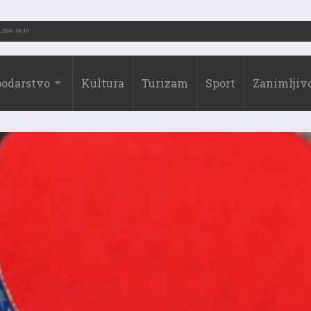
-2026.)
31.07.2026. 19:10
odarstvo
Kultura
Turizam
Sport
Zanimljivo