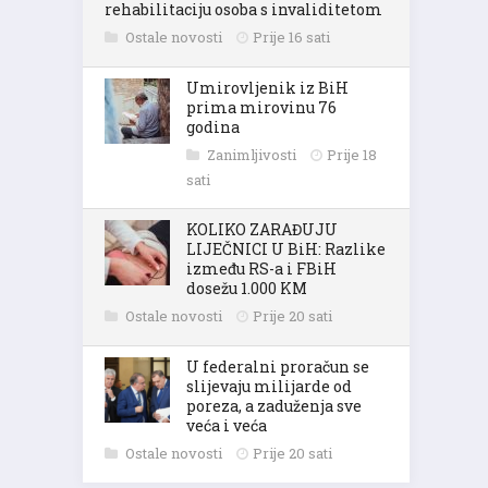
rehabilitaciju osoba s invaliditetom
Ostale novosti
Prije 16 sati
Umirovljenik iz BiH
prima mirovinu 76
godina
Zanimljivosti
Prije 18
sati
KOLIKO ZARAĐUJU
LIJEČNICI U BiH: Razlike
između RS-a i FBiH
dosežu 1.000 KM
Ostale novosti
Prije 20 sati
U federalni proračun se
slijevaju milijarde od
poreza, a zaduženja sve
veća i veća
Ostale novosti
Prije 20 sati