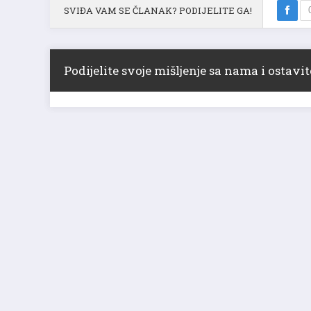
SVIĐA VAM SE ČLANAK? PODIJELITE GA!
Podijelite svoje mišljenje sa nama i ostav