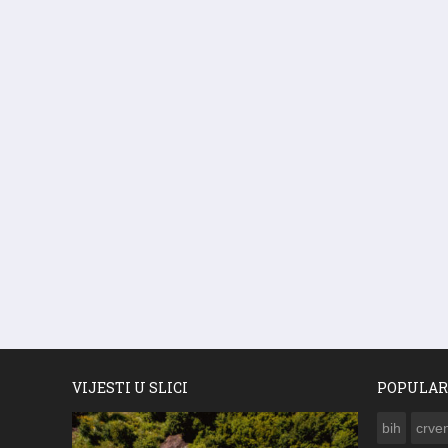
VIJESTI U SLICI
POPULAR
bih
crven