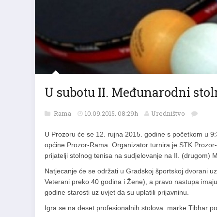
U subotu II. Međunarodni sto
Rama
10.09.2015. 08:29h
Uredništvo
U Prozoru će se 12. rujna 2015. godine s početkom u 9
općine Prozor-Rama. Organizator turnira je STK Prozor-R
prijatelji stolnog tenisa na sudjelovanje na II. (drug
Natjecanje će se održati u Gradskoj športskoj dvorani u
Veterani preko 40 godina i Žene), a pravo nastupa imaju s
godine starosti uz uvjet da su uplatili prijavninu.
Igra se na deset profesionalnih stolova marke Tibhar po