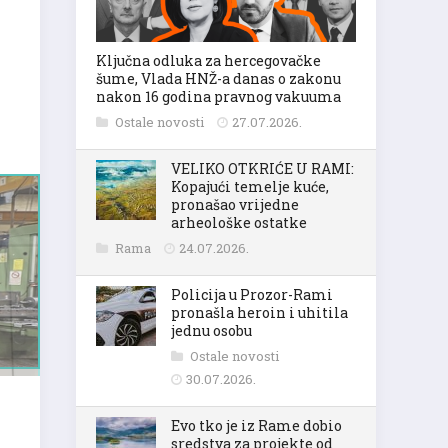
Ključna odluka za hercegovačke
šume, Vlada HNŽ-a danas o zakonu
nakon 16 godina pravnog vakuuma
Ostale novosti
27.07.2026.
VELIKO OTKRIĆE U RAMI:
Kopajući temelje kuće,
pronašao vrijedne
arheološke ostatke
Rama
24.07.2026.
Policija u Prozor-Rami
pronašla heroin i uhitila
jednu osobu
Ostale novosti
30.07.2026.
Evo tko je iz Rame dobio
sredstva za projekte od