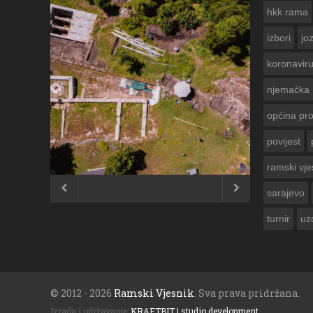
hkk rama
izbori
jo
koronavir
njemačka
općina pr
povijest
ČESTITKA RAMSKOG VJESNIKA ZA
USKRS 2023. GODINE
ramski vje


sarajevo
turnir
uz
© 2012 - 2026
Ramski Vjesnik
. Sva prava pridržana.
Izrada i održavanje:
KRAFTBIT | studio development