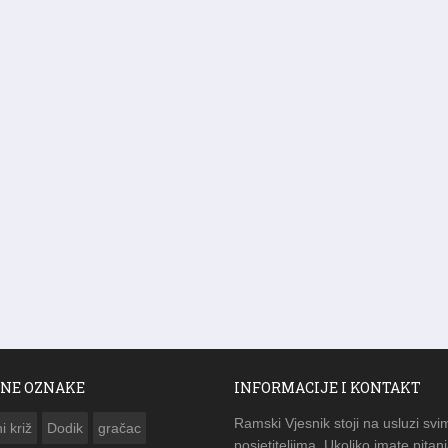
NE OZNAKE
INFORMACIJE I KONTAKT
Ramski Vjesnik stoji na usluzi svi
i križ
Dodik
gračac
posjetiteljima. Ukoliko imate pitanj