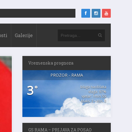
sti
Galerije
Vremenska prognoza
PROZOR - RAMA
3
°
blaga naoblaka
vlaga: 97%
vjetar: 1m/s SSI
Maks. 3 • Min. 3
GS RAMA – PRIJAVA ZA POSAO