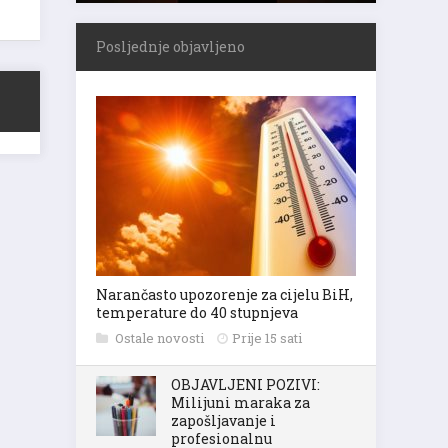
Posljednje objavljeno
Narančasto upozorenje za cijelu BiH,
temperature do 40 stupnjeva
Ostale novosti
Prije 15 sati
OBJAVLJENI POZIVI:
Milijuni maraka za
zapošljavanje i
profesionalnu