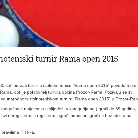
lnoteniski turnir Rama open 2015
:30 sati održati turnir u stolnom tenisu “Rama open 2015” povodom da
ama, dok je pokrovitelj turnira općina Prozor-Rama. Pozivaju se svi
om) Međunarodnom stolnoteniskom turniru “Rama open 2015” u Prozor-Ram
z mogućnost natjecanja u slijedećim kategorijama (Igrači do 39 godina,
vi neregistrirani i registrirani igrači odnosno igračice bez obzira na
 pravilima ITTF-a.