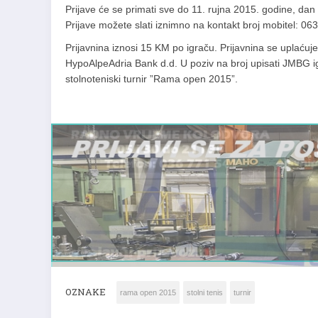
Prijave će se primati sve do 11. rujna 2015. godine, dan 
Prijave možete slati iznimno na kontakt broj mobitel: 0
Prijavnina iznosi 15 KM po igraču. Prijavnina se uplać
HypoAlpeAdria Bank d.d. U poziv na broj upisati JMBG igra
stolnoteniski turnir ”Rama open 2015”.
OZNAKE
rama open 2015
stolni tenis
turnir