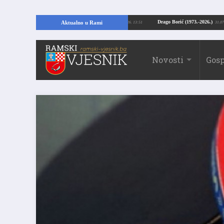
pajući temelje kuće, pronašao vrijedne arheološke ostatke
Drago Borić (1973.
Aktualno u Rami
24.07.2026. 13:51
Novosti
Gosp