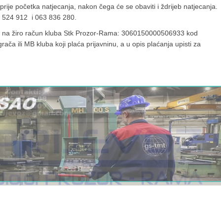
prije početka natjecanja, nakon čega će se obaviti i ždrijeb natjecanja.
63 524 912 i 063 836 280.
uje na žiro račun kluba Stk Prozor-Rama: 3060150000506933 kod
ča ili MB kluba koji plaća prijavninu, a u opis plaćanja upisti za