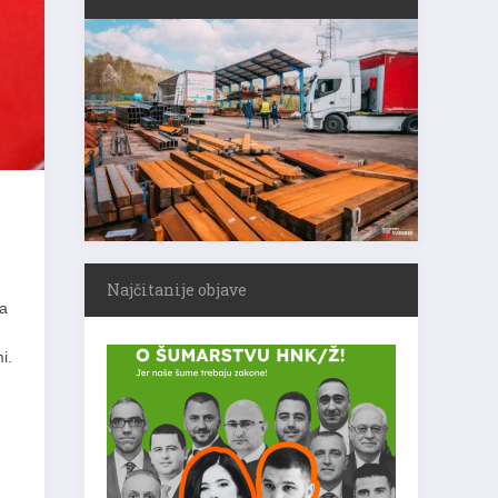
Najčitanije objave
na
i.