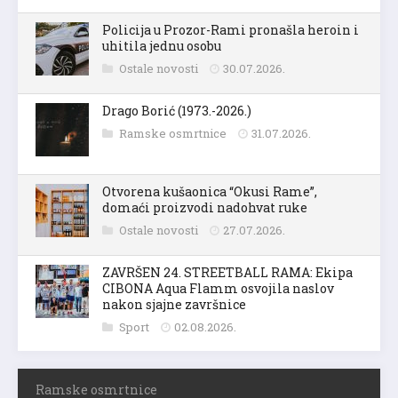
Policija u Prozor-Rami pronašla heroin i
uhitila jednu osobu
Ostale novosti
30.07.2026.
Drago Borić (1973.-2026.)
Ramske osmrtnice
31.07.2026.
Otvorena kušaonica “Okusi Rame”,
domaći proizvodi nadohvat ruke
Ostale novosti
27.07.2026.
ZAVRŠEN 24. STREETBALL RAMA: Ekipa
CIBONA Aqua Flamm osvojila naslov
nakon sjajne završnice
Sport
02.08.2026.
Ramske osmrtnice