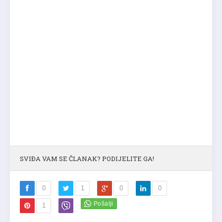
SVIĐA VAM SE ČLANAK? PODIJELITE GA!
0
1
0
0
1