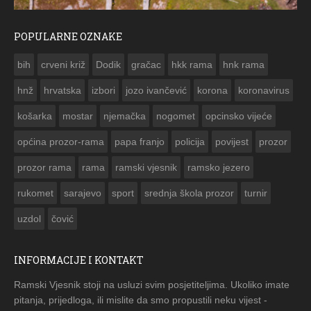
POPULARNE OZNAKE
ČESTITKA RAMSKOG VJESNIKA ZA USKRS 2023. GODINE
bih
crveni križ
Dodik
gračac
hkk rama
hnk rama


hnž
hrvatska
izbori
jozo ivančević
korona
koronavirus
košarka
mostar
njemačka
nogomet
opcinsko vijeće
općina prozor-rama
papa franjo
policija
povijest
prozor
prozor rama
rama
ramski vjesnik
ramsko jezero
rukomet
sarajevo
sport
srednja škola prozor
turnir
uzdol
čović
INFORMACIJE I KONTAKT
Ramski Vjesnik stoji na usluzi svim posjetiteljima. Ukoliko imate
pitanja, prijedloga, ili mislite da smo propustili neku vijest -