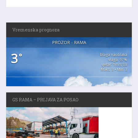
Vremenska prognoza
PROZOR - RAMA
3
°
blaga naoblaka
vlaga: 97%
vjetar: 1m/s SSI
Maks. 3 • Min. 3
GS RAMA – PRIJAVA ZA POSAO