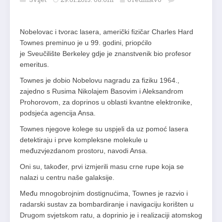
Nobelovac i tvorac lasera, američki fizičar Charles Hard
Townes preminuo je u 99. godini, priopćilo
je Sveučilište Berkeley gdje je znanstvenik bio profesor
emeritus.
Townes je dobio Nobelovu nagradu za fiziku 1964.,
zajedno s Rusima Nikolajem Basovim i Aleksandrom
Prohorovom, za doprinos u oblasti kvantne elektronike,
podsjeća agencija Ansa.
Townes njegove kolege su uspjeli da uz pomoć lasera
detektiraju i prve kompleksne molekule u
međuzvjezdanom prostoru, navodi Ansa.
Oni su, također, prvi izmjerili masu crne rupe koja se
nalazi u centru naše galaksije.
Među mnogobrojnim dostignućima, Townes je razvio i
radarski sustav za bombardiranje i navigaciju korišten u
Drugom svjetskom ratu, a doprinio je i realizaciji atomskog