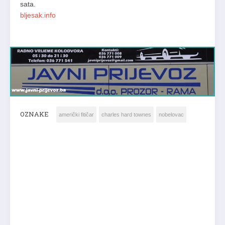
sata.
bljesak.info
OZNAKE
američki fitičar
charles hard townes
nobelovac