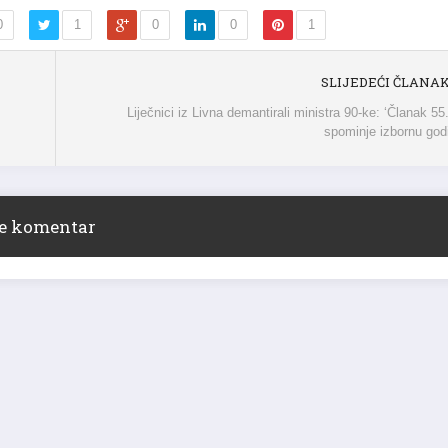
0
1
0
0
1
SLIJEDEĆI ČLANA
Liječnici iz Livna demantirali ministra 90-ke: ‘Članak 55
spominje izbornu god
ite komentar