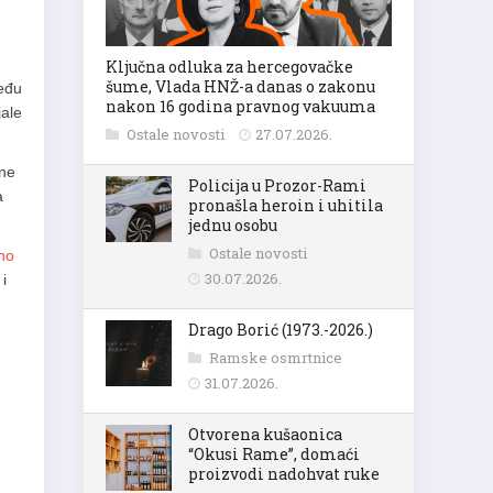
Ključna odluka za hercegovačke
šume, Vlada HNŽ-a danas o zakonu
među
nakon 16 godina pravnog vakuuma
jale
Ostale novosti
27.07.2026.
mne
Policija u Prozor-Rami
a
pronašla heroin i uhitila
jednu osobu
Ostale novosti
no
30.07.2026.
i
Drago Borić (1973.-2026.)
Ramske osmrtnice
31.07.2026.
Otvorena kušaonica
“Okusi Rame”, domaći
proizvodi nadohvat ruke