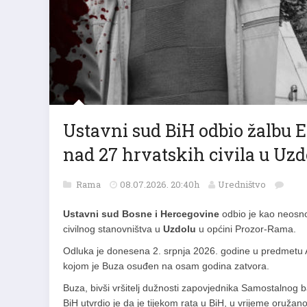
Ustavni sud BiH odbio žalbu E
nad 27 hrvatskih civila u Uzd
Rama
08.07.2026. 20:40h
Uredništvo
Ustavni sud Bosne i Hercegovine
odbio je kao neosn
civilnog stanovništva u
Uzdolu
u općini Prozor-Rama.
Odluka je donesena 2. srpnja 2026. godine u predmetu A
kojom je Buza osuđen na osam godina zatvora.
Buza, bivši vršitelj dužnosti zapovjednika Samostalnog 
BiH utvrdio je da je tijekom rata u BiH, u vrijeme oruža