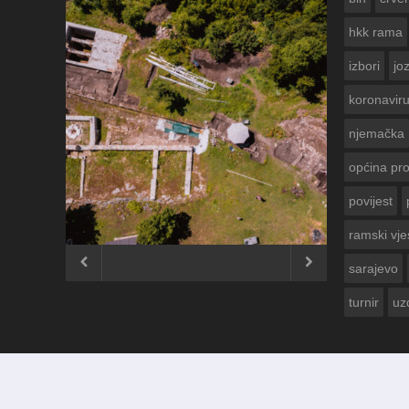
hkk rama
izbori
jo
koronavir
njemačka
općina pr
povijest
ČESTITKA R
USKRS 2023.
ramski vje


sarajevo
turnir
uz
© 2012 - 2026
Ramski Vjesnik
. Sva prava pridržana.