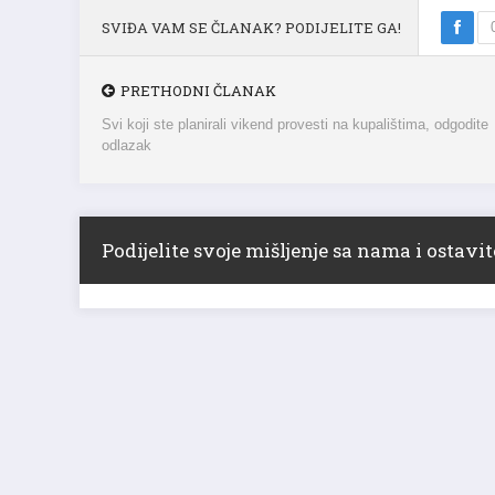
SVIĐA VAM SE ČLANAK? PODIJELITE GA!
PRETHODNI ČLANAK
Svi koji ste planirali vikend provesti na kupalištima, odgodite
odlazak
Podijelite svoje mišljenje sa nama i ostav