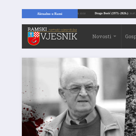
ajući temelje kuće, pronašao vrijedne arheološke ostatke
Drago Borić (1973.-
Aktualno u Rami
24.07.2026. 13:51
Novosti
Gosp