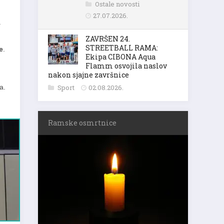
Ostale novosti
27.07.2026.
a
ZAVRŠEN 24.
STREETBALL RAMA:
e
.
Ekipa CIBONA Aqua
Flamm osvojila naslov
nakon sjajne završnice
a.
Sport
02.08.2026.
Ramske osmrtnice