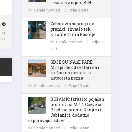
resursi iz cijele BiH
Ostale novosti
Prije 2 sata
K
Zaboravio suprugu na
granici, shvatio tek
. ne
kilometrima kasnije
inu’
Ostale novosti
Prije 15
sati
GDJE SU NAŠE PARE:
Milijarde od cestarina i
trošarina nestale, a
autocesta nema
Ostale novosti
Prije 19 sati
BIHAMK: Izrazito pojačan
promet na M-17: Gužve od
Bradine prema Konjicu i
Jablanici, dodatno
usporavaju radovi
Ostale novosti
Prije 19 sati