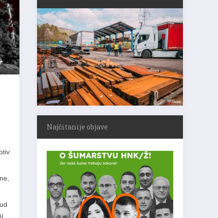
Najčitanije objave
otiv
ne,
Sud
lu