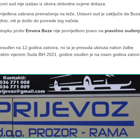
vni sud nije izašao iz okvira slobodne ocjene dokaza.
ijeđena zabrana preinačenja na teže, Ustavni sud je zaključio da Buz
dnio, niti je došlo do povrede tog načela.
stupku protiv
Envera Buze
nije povrijeđeno pravo na
pravično suđenj
osuđen na 12 godina zatvora, no ta je presuda ukinuta nakon žalbe
skim vijećem Suda BiH 2021. godine osuđen je na osam godina zatvor