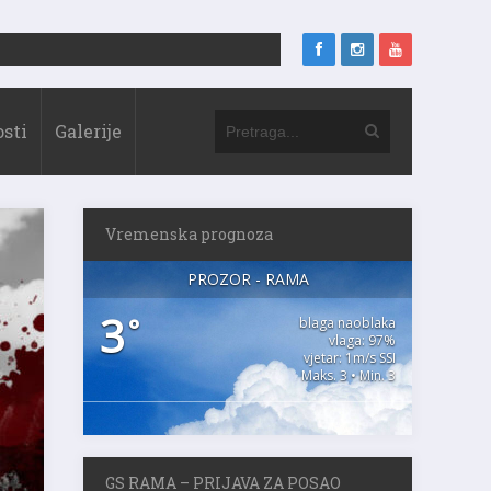
sti
Galerije
Vremenska prognoza
PROZOR - RAMA
3
°
blaga naoblaka
vlaga: 97%
vjetar: 1m/s SSI
Maks. 3 • Min. 3
GS RAMA – PRIJAVA ZA POSAO