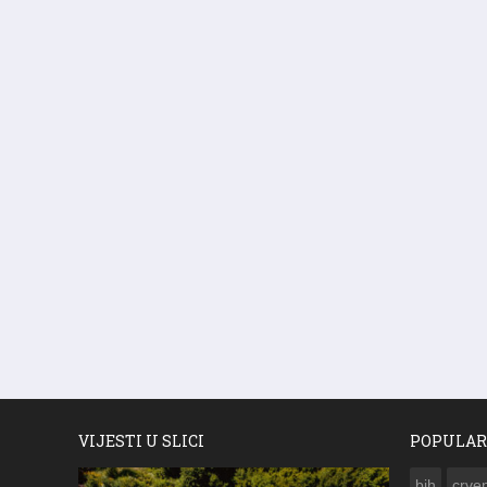
VIJESTI U SLICI
POPULAR
bih
crven