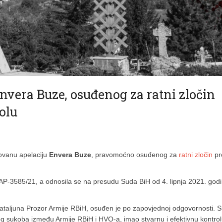
nvera Buze, osuđenog za ratni zločin
olu
ovanu apelaciju
Envera Buze
, pravomoćno osuđenog za
ratni zločin
pr
P-3585/21, a odnosila se na presudu Suda BiH od 4. lipnja 2021. godi
bataljuna Prozor Armije RBiH, osuđen je po zapovjednoj odgovornosti. 
nog sukoba između Armije RBiH i HVO-a, imao stvarnu i efektivnu kontro