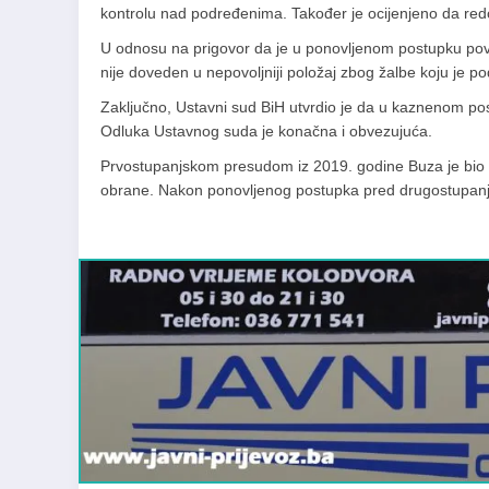
kontrolu nad podređenima. Također je ocijenjeno da redo
U odnosu na prigovor da je u ponovljenom postupku povr
nije doveden u nepovoljniji položaj zbog žalbe koju je po
Zaključno, Ustavni sud BiH utvrdio je da u kaznenom po
Odluka Ustavnog suda je konačna i obvezujuća.
Prvostupanjskom presudom iz 2019. godine Buza je bio 
obrane. Nakon ponovljenog postupka pred drugostupanj