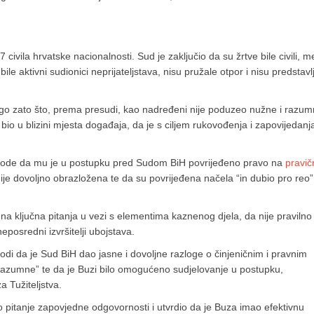
vila hrvatske nacionalnosti. Sud je zaključio da su žrtve bile civili, 
ile aktivni sudionici neprijateljstava, nisu pružale otpor i nisu predstavl
nego zato što, prema presudi, kao nadređeni nije poduzeo nužne i razu
je bio u blizini mjesta događaja, da je s ciljem rukovođenja i zapovijedanj
avode da mu je u postupku pred Sudom BiH povrijeđeno pravo na
pravič
ije dovoljno obrazložena te da su povrijeđena načela “in dubio pro reo” 
 na ključna pitanja u vezi s elementima kaznenog djela, da nije pravilno
eposredni izvršitelji ubojstava.
vodi da je Sud BiH dao jasne i dovoljne razloge o činjeničnim i pravnim
nerazumne” te da je Buzi bilo omogućeno sudjelovanje u postupku,
 Tužiteljstva.
 pitanje zapovjedne odgovornosti i utvrdio da je Buza imao efektivnu