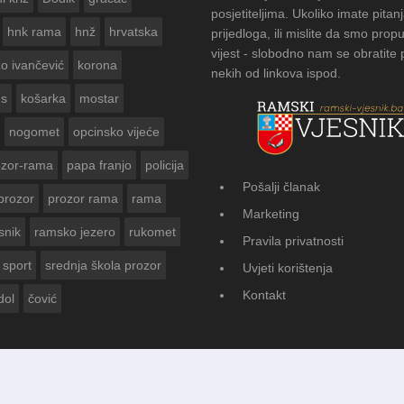
posjetiteljima. Ukoliko imate pitanj
hnk rama
hnž
hrvatska
prijedloga, ili mislite da smo propu
vijest - slobodno nam se obratite
zo ivančević
korona
nekih od linkova ispod.
us
košarka
mostar
nogomet
opcinsko vijeće
ozor-rama
papa franjo
policija
Pošalji članak
prozor
prozor rama
rama
AMSKOG VJESNIKA ZA
Marketing
 GODINE
snik
ramsko jezero
rukomet
Pravila privatnosti
sport
srednja škola prozor
Uvjeti korištenja
Kontakt
dol
čović