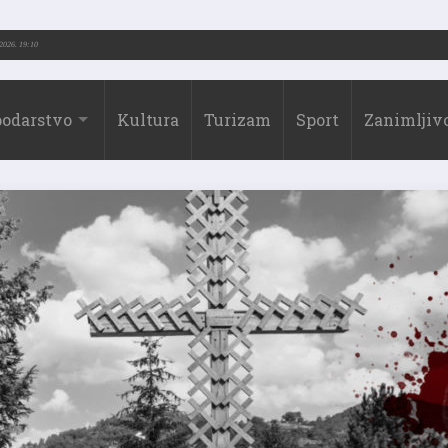
2026.)
31.07.2026. 19:10
odarstvo
Kultura
Turizam
Sport
Zanimljivo