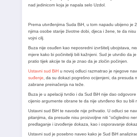
nad jedinicom koja je napala selo Uzdol.
Prema utvrđenjima Suda BiH, u tom napadu ubijeno je 27 ci
njima osobe starije životne dobi, djeca i žene, te da nisu b
vojni cilj.
Buza nije osuđen kao neposredni izvršitelj ubojstava, 
mjere kako bi počinitelji bili kažnjeni. Sud je utvrdio da 
pratio tijek akcije te da je znao da je zločin počinjen.
Ustavni sud BiH
u novoj odluci razmatrao je njegove n
suđenje
, da su dokazi pogrešno ocijenjeni, da presuda n
zabrane preinačenja na teže.
Buza je u apelaciji tvrdio i da Sud BiH nije dao odgovore
cijenio argumente obrane te da nije utvrđeno tko su bili n
Ustavni sud BiH te navode nije prihvatio. U odluci se na
pitanjima, da presude nisu proizvoljne niti “očigledno 
predlaganje i izvođenje dokaza, kao i osporavanje dokaza
Ustavni sud je posebno naveo kako je Sud BiH analizirao