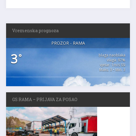
Vremenska prognoza
PROZOR - RAMA
3
°
blaga naoblaka
vlaga: 97%
vjetar: 1m/s SSI
Maks. 3 • Min. 3
GS RAMA – PRIJAVA ZA POSAO