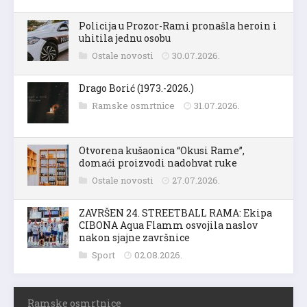
Policija u Prozor-Rami pronašla heroin i
uhitila jednu osobu
Ostale novosti
30.07.2026.
Drago Borić (1973.-2026.)
Ramske osmrtnice
31.07.2026.
Otvorena kušaonica “Okusi Rame”,
domaći proizvodi nadohvat ruke
Ostale novosti
27.07.2026.
ZAVRŠEN 24. STREETBALL RAMA: Ekipa
CIBONA Aqua Flamm osvojila naslov
nakon sjajne završnice
Sport
02.08.2026.
Ramske osmrtnice