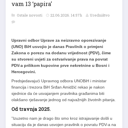
vam 13 ‘papira’
Ostale novosti
22.06.2026. 14:57h
Uredništvo
Upravni odbor Uprave za neizravno oporezivanje
(UNO) BiH usvojio je danas Pravilnik o primjeni
Zakona o porezu na dodanu vrijednost (PDV), čime
su stvoreni uvjeti za ostvarivanje prava na povrat
PDV-a prilikom kupovine prve nekretnine u Bosni i
Hercegovini.
Predsjedavajući Upravnog odbora UNOBiH i ministar
financija i trezora BiH Srđan Amidžić rekao je nakon
sjednice da će usvajanjem pravilnika građanima biti
olakšano rješavanje jednog od najvažnijih životnih pitanja.
Od travnja 2025.
”Izuzetno nam je drago što smo kroz istrajavanje došli u
situaciju da je danas usvojen pravilnik o povratu PDV-a na