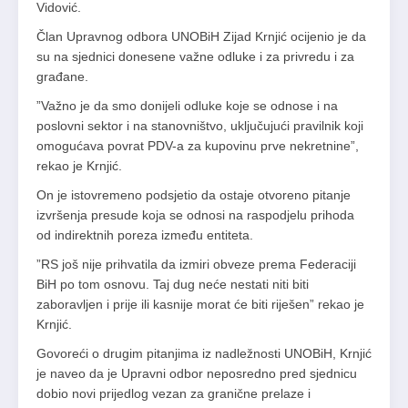
Vidović.
Član Upravnog odbora UNOBiH Zijad Krnjić ocijenio je da
su na sjednici donesene važne odluke i za privredu i za
građane.
”Važno je da smo donijeli odluke koje se odnose i na
poslovni sektor i na stanovništvo, uključujući pravilnik koji
omogućava povrat PDV-a za kupovinu prve nekretnine”,
rekao je Krnjić.
On je istovremeno podsjetio da ostaje otvoreno pitanje
izvršenja presude koja se odnosi na raspodjelu prihoda
od indirektnih poreza između entiteta.
”RS još nije prihvatila da izmiri obveze prema Federaciji
BiH po tom osnovu. Taj dug neće nestati niti biti
zaboravljen i prije ili kasnije morat će biti riješen” rekao je
Krnjić.
Govoreći o drugim pitanjima iz nadležnosti UNOBiH, Krnjić
je naveo da je Upravni odbor neposredno pred sjednicu
dobio novi prijedlog vezan za granične prelaze i