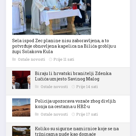
Sela ispod Zec planine nisu zaboravljena, a to
potvrđuje obnovljena kapelica na Bilića groblju u
župi Solakova Kula
Ostale novosti
Prije 11 sati
Biraju li hrvatski branitelji Zdenka
Lučića umjesto Savinog Malog
Ostale novosti
Prije 14 sati
Policija upozorava vozače zbog divljih
konja na cestama u HBŽ-u
Ostale novosti
Prije 17 sati
Koliko su sigurne namirnice koje se na
tržnicama nude kao domaće