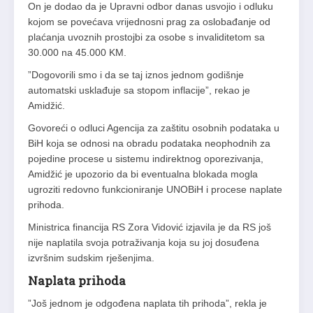
On je dodao da je Upravni odbor danas usvojio i odluku
kojom se povećava vrijednosni prag za oslobađanje od
plaćanja uvoznih prostojbi za osobe s invaliditetom sa
30.000 na 45.000 KM.
”Dogovorili smo i da se taj iznos jednom godišnje
automatski usklađuje sa stopom inflacije”, rekao je
Amidžić.
Govoreći o odluci Agencija za zaštitu osobnih podataka u
BiH koja se odnosi na obradu podataka neophodnih za
pojedine procese u sistemu indirektnog oporezivanja,
Amidžić je upozorio da bi eventualna blokada mogla
ugroziti redovno funkcioniranje UNOBiH i procese naplate
prihoda.
Ministrica financija RS Zora Vidović izjavila je da RS još
nije naplatila svoja potraživanja koja su joj dosuđena
izvršnim sudskim rješenjima.
Naplata prihoda
”Još jednom je odgođena naplata tih prihoda”, rekla je