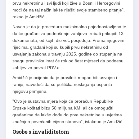
prvu nekretninu i svi ljudi koji žive u Bosni i Hercegovini
moći će na taj način lakše riješiti svoje stambeno pitanje”,
rekao je Amidžić.
Naveo je da je procedura maksimalno pojednostavljena te
da će građani za podnošenje zahtjeva trebati prikupiti 13
dokumenata, od kojih dio već posjeduju. Prema njegovim
riječima, građani koji su kupili prvu nekretninu od
usvajanja zakona u travnju 2025. godine do stupanja na
snagu pravilnika imat će rok od šest mjeseci da podnesu
zahtjev za povrat PDV-a.
Amidžić je ocijenio da je pravilnik mogao biti usvojen i
ranije, navodeći da su politička neslaganja usporila
njegovu primjenu.
”Ovo je sustavna mjera koja će proračun Republike
Srpske koštati blizu 50 milijuna KM, ali će omogućiti
građanima da lakše dođu do prve nekretnine u uvjetima
značajno povećanih cijena stanova”, istaknuo je Amidžić.
Osobe s invaliditetom