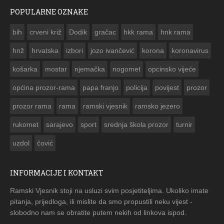
POPULARNE OZNAKE
ČESTITKA RAMSKOG VJESNIKA ZA USKRS 2023. GODINE
bih
crveni križ
Dodik
gračac
hkk rama
hnk rama


hnž
hrvatska
izbori
jozo ivančević
korona
koronavirus
košarka
mostar
njemačka
nogomet
opcinsko vijeće
općina prozor-rama
papa franjo
policija
povijest
prozor
prozor rama
rama
ramski vjesnik
ramsko jezero
rukomet
sarajevo
sport
srednja škola prozor
turnir
uzdol
čović
INFORMACIJE I KONTAKT
Ramski Vjesnik stoji na usluzi svim posjetiteljima. Ukoliko imate
pitanja, prijedloga, ili mislite da smo propustili neku vijest -
slobodno nam se obratite putem nekih od linkova ispod.