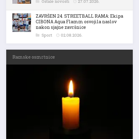
Ostale novosti
27.07.2026.
ZAVRŠEN 24. STREETBALL RAMA: Ekipa
CIBONA Aqua Flamm osvojila naslov
nakon sjajne završnice
Sport
02.08.2026.
Ramske osmrtnice