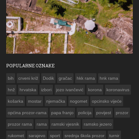
POPULARNE OZNAKE
ČESTITKA RAMSKOG VJESNIKA ZA USKRS 2023. GODINE
bih
crveni križ
Dodik
gračac
hkk rama
hnk rama


hnž
hrvatska
izbori
jozo ivančević
korona
koronavirus
košarka
mostar
njemačka
nogomet
opcinsko vijeće
općina prozor-rama
papa franjo
policija
povijest
prozor
prozor rama
rama
ramski vjesnik
ramsko jezero
rukomet
sarajevo
sport
srednja škola prozor
turnir