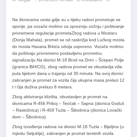
Na dionicama cesta gdje su u tijeku radovi prometuje se
sporije, pa vozače molimo za oprezniju vožnju i poštivanje
privremene regulacije prometaZbog radova u Mostaru
(Donja Mahala), promet se od raskrižja kod Lučkog mosta
do mosta Hasana Brkića odvija usporeno. Vozače molimo
da poštivaju privremeno postavljenu prometnu
signalizaciju.Na dionici M-18 Brod na Drini – Šćepan Polje
(granica BiH/CG), zbog radova promet se obustavlja više
puta tijekom dana u trajanju od 30 minuta. Na ovoj dionici
zabranjen je promet za vozila čija ukupna masa prelazi 12
t i čija dužina prelazu 8 metara.
Zbog aktiviranja klizišta, obustavljen je promet na
dionicama R-456 Priboj – Teočak – Sapna (dionica Goduš
– Rastošnica) i R-459 Tuzla – Šibošnica (dionica Lovački
dom – Šibošnica).
Zbog izvođenja radova na dionici M-18 Tuzla – Bijeljina (u
mjestu Seljublje), zabranjen je promet teretnih vozila