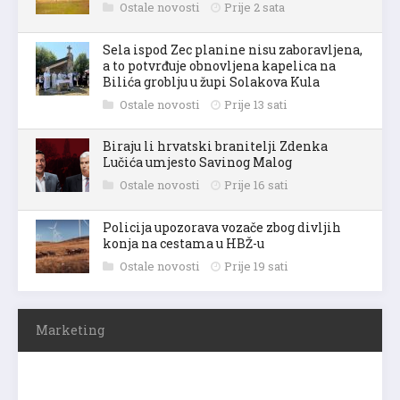
Ostale novosti
Prije 2 sata
Sela ispod Zec planine nisu zaboravljena,
a to potvrđuje obnovljena kapelica na
Bilića groblju u župi Solakova Kula
Ostale novosti
Prije 13 sati
Biraju li hrvatski branitelji Zdenka
Lučića umjesto Savinog Malog
Ostale novosti
Prije 16 sati
Policija upozorava vozače zbog divljih
konja na cestama u HBŽ-u
Ostale novosti
Prije 19 sati
Marketing