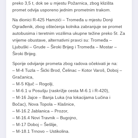
preko 3,5 t, dok se u mjestu Požarnica, zbog klizišta
promet odvija usporeno jednim prometnim trakom.
Na dionici R-425 Hamzići – Tromeđa u mjestu Donji
Ograđenik, zbog oštećenja kolnika zabranjuje se promet
autobusima i teretnim vozilima ukupne težine preko 5t. Za
vrijeme obustave, alternativni pravci su: Tromeđa –
Ljubuški – Grude – Široki Brijeg i Tromeđa – Mostar –
Široki Brijeg.
Sporije odvijanje prometa zbog radova očekivati je na:
– M-4 Tuzla – Šićki Brod, Čelinac – Kotor Varoš, Doboj –
Gračanica,
– M-5 Ključ – Rogolji,
– M-6.1 u Posušju (raskrižje cesta M-6.1 i R-420),
– M-16 Jajce – Banja Luka (na lokacijama Lučina i
Bočac), Nova Topola – Klašnice,
– M-16.2 Jablanica – Prozor,
– M-16.4 Novi Travnik – Bugojno,
– M-17 Doboj – Šešlije,
– M-18.1 Trnovo – Ustikolina.