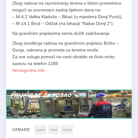
Zbog radova na razminiranju terena u blizini prometnice
mogući su povremeni zastoji tijekom dana na:
– M-4.2 Velika Kladuša – Bihać (u mjestima Donji Purići),
– M-14.1 Brod – Odžak (na lokaciji "Klakar Donji 2").
Na graničnim prijelazima nema dužih zadržavanja.
Zbog izvođenja radova na graničnom prijelazu Brčko –
Gunja, zabrana je prometa za teretna vozila.
Za sve usluge pomoći na cesti obratite se Auto-moto
savezu na telefon 1288
hercegovina.info
OZNAKE
putevi
uvjeti
vožnja