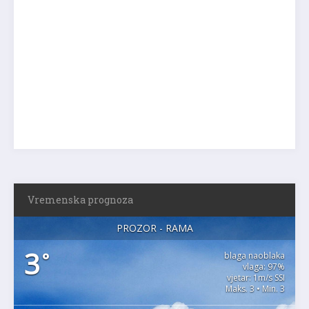
Vremenska prognoza
PROZOR - RAMA
3
°
blaga naoblaka
vlaga: 97%
vjetar: 1m/s SSI
Maks. 3 • Min. 3