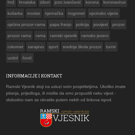
hnž
hrvatska
izbori
jozo ivančević
korona
koronavirus
košarka
mostar
njemačka
nogomet
opcinsko vijeće
općina prozor-rama
papa franjo
policija
povijest
prozor
prozor rama
rama
ramski vjesnik
ramsko jezero
rukomet
sarajevo
sport
srednja škola prozor
turnir
uzdol
čović
INFORMACIJE I KONTAKT
Ramski Vjesnik stoji na usluzi svim posjetiteljima. Ukoliko imate
pitanja, prijedloga, ili mislite da smo propustili neku vijest -
slobodno nam se obratite putem nekih od linkova ispod.