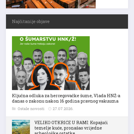
Najčitanije objave
Ključna odluka za hercegovačke šume, Vlada HNŽ-a
danas o zakonu nakon 16 godina pravnog vakuuma
Ostale novosti
27.07.2026.
VELIKO OTKRIĆE U RAMI: Kopajući
temelje kuće, pronašao vrijedne
arheološke ostatke