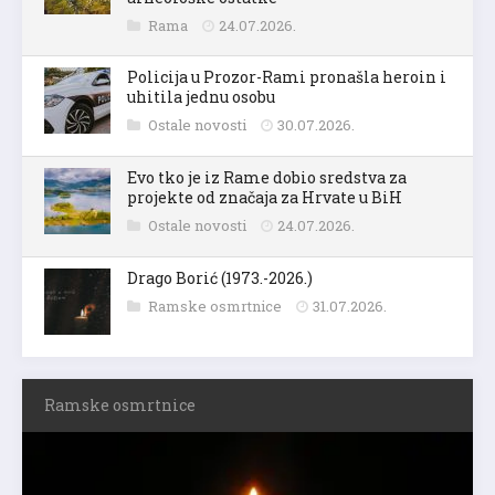
Rama
24.07.2026.
Policija u Prozor-Rami pronašla heroin i
uhitila jednu osobu
Ostale novosti
30.07.2026.
Evo tko je iz Rame dobio sredstva za
projekte od značaja za Hrvate u BiH
Ostale novosti
24.07.2026.
Drago Borić (1973.-2026.)
Ramske osmrtnice
31.07.2026.
Ramske osmrtnice