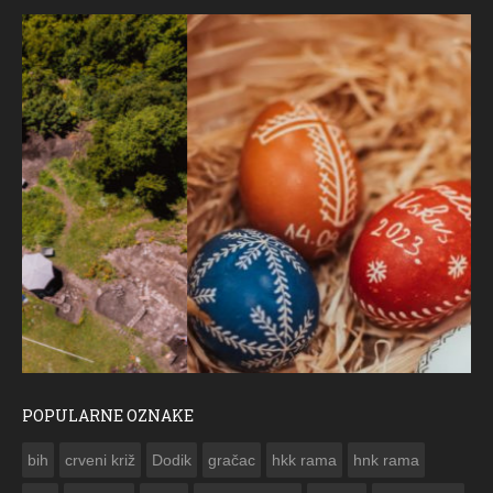
POPULARNE OZNAKE
ČESTITKA RAMSKOG VJESNIKA ZA USKRS 2023. GODINE
bih
crveni križ
Dodik
gračac
hkk rama
hnk rama

