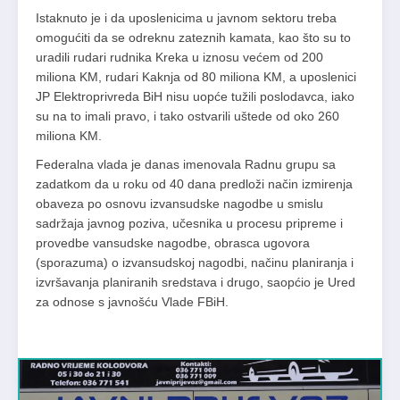
Istaknuto je i da uposlenicima u javnom sektoru treba
omogućiti da se odreknu zateznih kamata, kao što su to
uradili rudari rudnika Kreka u iznosu većem od 200
miliona KM, rudari Kaknja od 80 miliona KM, a uposlenici
JP Elektroprivreda BiH nisu uopće tužili poslodavca, iako
su na to imali pravo, i tako ostvarili uštede od oko 260
miliona KM.
Federalna vlada je danas imenovala Radnu grupu sa
zadatkom da u roku od 40 dana predloži način izmirenja
obaveza po osnovu izvansudske nagodbe u smislu
sadržaja javnog poziva, učesnika u procesu pripreme i
provedbe vansudske nagodbe, obrasca ugovora
(sporazuma) o izvansudskoj nagodbi, načinu planiranja i
izvršavanja planiranih sredstava i drugo, saopćio je Ured
za odnose s javnošću Vlade FBiH.