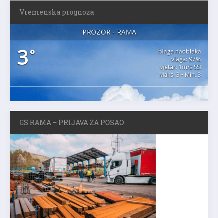
Vremenska prognoza
PROZOR - RAMA
3
°
blaga naoblaka
vlaga: 97%
vjetar: 1m/s SSI
Maks. 3 • Min. 3
GS RAMA – PRIJAVA ZA POSAO