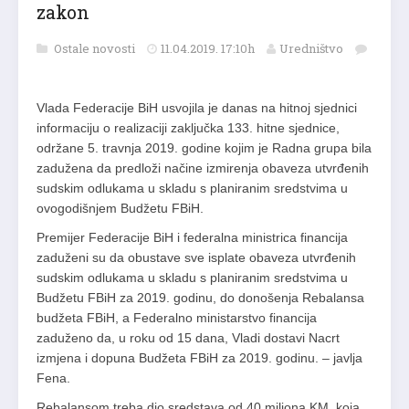
zakon
Ostale novosti
11.04.2019. 17:10h
Uredništvo
Vlada Federacije BiH usvojila je danas na hitnoj sjednici
informaciju o realizaciji zaključka 133. hitne sjednice,
održane 5. travnja 2019. godine kojim je Radna grupa bila
zadužena da predloži načine izmirenja obaveza utvrđenih
sudskim odlukama u skladu s planiranim sredstvima u
ovogodišnjem Budžetu FBiH.
Premijer Federacije BiH i federalna ministrica financija
zaduženi su da obustave sve isplate obaveza utvrđenih
sudskim odlukama u skladu s planiranim sredstvima u
Budžetu FBiH za 2019. godinu, do donošenja Rebalansa
budžeta FBiH, a Federalno ministarstvo financija
zaduženo da, u roku od 15 dana, Vladi dostavi Nacrt
izmjena i dopuna Budžeta FBiH za 2019. godinu. – javlja
Fena.
Rebalansom treba dio sredstava od 40 miliona KM, koja