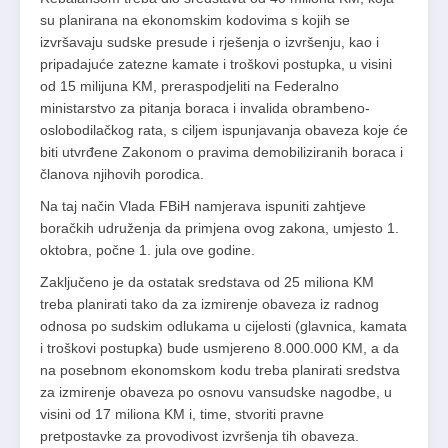
su planirana na ekonomskim kodovima s kojih se
izvršavaju sudske presude i rješenja o izvršenju, kao i
pripadajuće zatezne kamate i troškovi postupka, u visini
od 15 milijuna KM, preraspodjeliti na Federalno
ministarstvo za pitanja boraca i invalida obrambeno-
oslobodilačkog rata, s ciljem ispunjavanja obaveza koje će
biti utvrđene Zakonom o pravima demobiliziranih boraca i
članova njihovih porodica.
Na taj način Vlada FBiH namjerava ispuniti zahtjeve
boračkih udruženja da primjena ovog zakona, umjesto 1.
oktobra, počne 1. jula ove godine.
Zaključeno je da ostatak sredstava od 25 miliona KM
treba planirati tako da za izmirenje obaveza iz radnog
odnosa po sudskim odlukama u cijelosti (glavnica, kamata
i troškovi postupka) bude usmjereno 8.000.000 KM, a da
na posebnom ekonomskom kodu treba planirati sredstva
za izmirenje obaveza po osnovu vansudske nagodbe, u
visini od 17 miliona KM i, time, stvoriti pravne
pretpostavke za provodivost izvršenja tih obaveza.