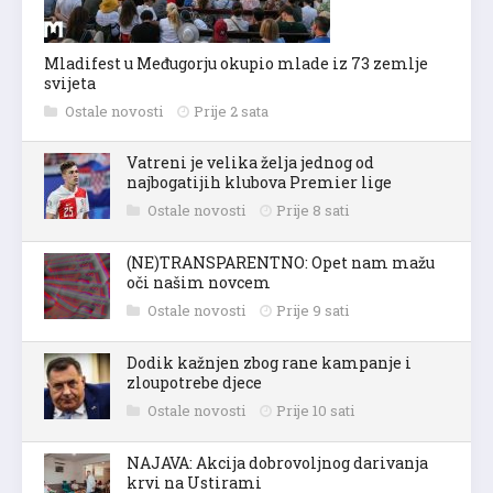
Mladifest u Međugorju okupio mlade iz 73 zemlje
svijeta
Ostale novosti
Prije 2 sata
Vatreni je velika želja jednog od
najbogatijih klubova Premier lige
Ostale novosti
Prije 8 sati
(NE)TRANSPARENTNO: Opet nam mažu
oči našim novcem
Ostale novosti
Prije 9 sati
Dodik kažnjen zbog rane kampanje i
zloupotrebe djece
Ostale novosti
Prije 10 sati
NAJAVA: Akcija dobrovoljnog darivanja
krvi na Ustirami