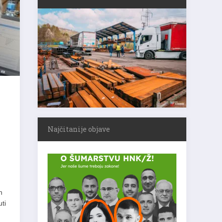
Najčitanije objave
h
ti