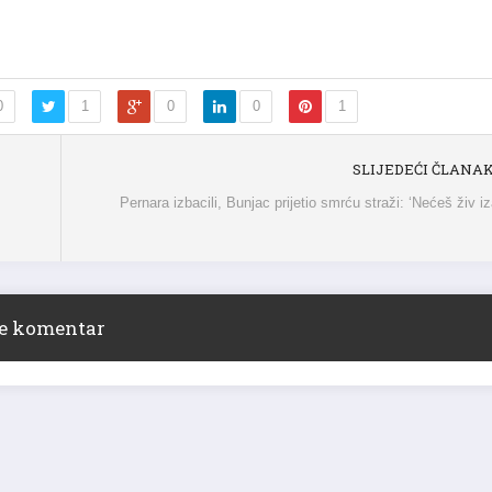
0
1
0
0
1
SLIJEDEĆI ČLANA
Pernara izbacili, Bunjac prijetio smrću straži: ‘Nećeš živ iz
ite komentar