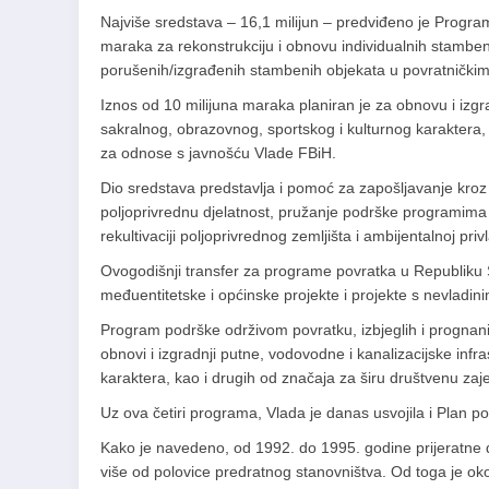
Najviše sredstava – 16,1 milijun – predviđeno je Program
maraka za rekonstrukciju i obnovu individualnih stambeni
porušenih/izgrađenih stambenih objekata u povratnički
Iznos od 10 milijuna maraka planiran je za obnovu i izgr
sakralnog, obrazovnog, sportskog i kulturnog karaktera, 
za odnose s javnošću Vlade FBiH.
Dio sredstava predstavlja i pomoć za zapošljavanje kroz r
poljoprivrednu djelatnost, pružanje podrške programima vo
rekultivaciji poljoprivrednog zemljišta i ambijentalnoj priv
Ovogodišnji transfer za programe povratka u Republiku Sr
međuentitetske i općinske projekte i projekte s nevladi
Program podrške održivom povratku, izbjeglih i prognanih
obnovi i izgradnji putne, vodovodne i kanalizacijske infr
karaktera, kao i drugih od značaja za širu društvenu zajed
Uz ova četiri programa, Vlada je danas usvojila i Plan p
Kako je navedeno, od 1992. do 1995. godine prijeratne d
više od polovice predratnog stanovništva. Od toga je oko 