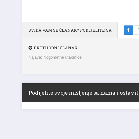
SVIĐA VAM SE ČLANAK? PODIJELITE GA!
PRETHODNI ČLANAK
Najava: Nogometne utakmice
Podijelite svoje mišljenje sa nama i ostav