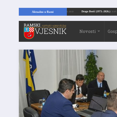
Kopajući temelje kuće, pronašao vrijedne arheološke ostatke
Drago Borić (197
Aktualno u Rami
24.07.2026. 13:51
Novosti
Gosp