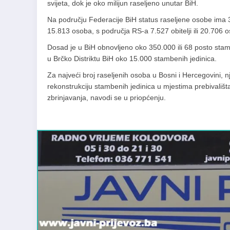
svijeta, dok je oko milijun raseljeno unutar BiH.
Na području Federacije BiH status raseljene osobe ima 36.
15.813 osoba, s područja RS-a 7.527 obitelji ili 20.706 os
Dosad je u BiH obnovljeno oko 350.000 ili 68 posto sta
u Brčko Distriktu BiH oko 15.000 stambenih jedinica.
Za najveći broj raseljenih osoba u Bosni i Hercegovini, n
rekonstrukciju stambenih jedinica u mjestima prebivališt
zbrinjavanja, navodi se u priopćenju.