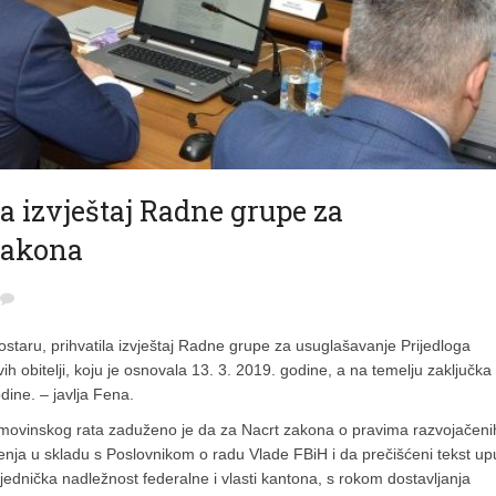
la izvještaj Radne grupe za
zakona
Mostaru, prihvatila izvještaj Radne grupe za usuglašavanje Prijedloga
ih obitelji, koju je osnovala 13. 3. 2019. godine, a na temelju zaključka
ine. – javlja Fena.
 Domovinskog rata zaduženo je da za Nacrt zakona o pravima razvojačeni
šljenja u skladu s Poslovnikom o radu Vlade FBiH i da prečišćeni tekst upu
ajednička nadležnost federalne i vlasti kantona, s rokom dostavljanja