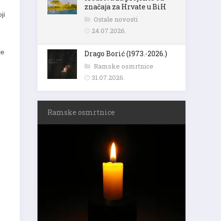
značaja za Hrvate u BiH
ji
Ostale novosti
24.07.2026.
je
Drago Borić (1973.-2026.)
Ramske osmrtnice
31.07.2026.
Ramske osmrtnice