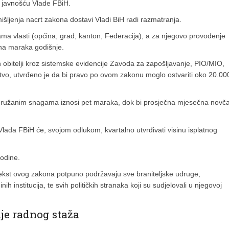
s javnošću Vlade FBiH.
šljenja nacrt zakona dostavi Vladi BiH radi razmatranja.
ma vlasti (općina, grad, kanton, Federacija), a za njegovo provođenje
una maraka godišnje.
ih obitelji kroz sistemske evidencije Zavoda za zapošljavanje, PIO/MIO,
tvo, utvrđeno je da bi pravo po ovom zakonu moglo ostvariti oko 20.00
oružanim snagama iznosi pet maraka, dok bi prosječna mjesečna novč
 Vlada FBiH će, svojom odlukom, kvartalno utvrđivati visinu isplatnog
odine.
 tekst ovog zakona potpuno podržavaju sve braniteljske udruge,
ih institucija, te svih političkih stranaka koji su sudjelovali u njegovoj
je radnog staža