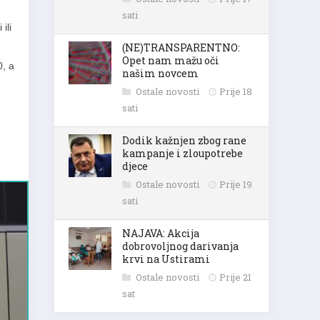
sati
ili
(NE)TRANSPARENTNO:
Opet nam mažu oči
0, a
našim novcem
Ostale novosti
Prije 18
sati
Dodik kažnjen zbog rane
kampanje i zloupotrebe
djece
Ostale novosti
Prije 19
sati
NAJAVA: Akcija
dobrovoljnog darivanja
krvi na Ustirami
Ostale novosti
Prije 21
sat