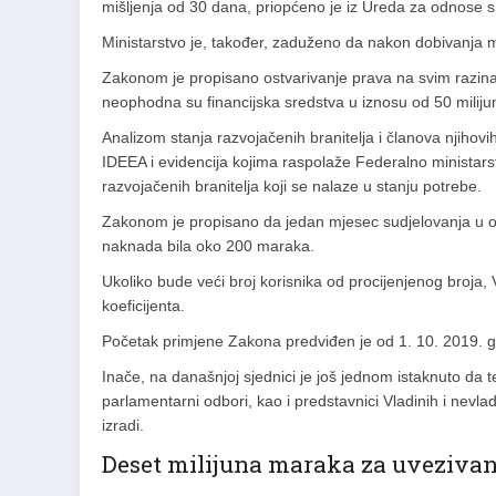
mišljenja od 30 dana, priopćeno je iz Ureda za odnose 
Ministarstvo je, također, zaduženo da nakon dobivanja mi
Zakonom je propisano ostvarivanje prava na svim razina
neophodna su financijska sredstva u iznosu od 50 milij
Analizom stanja razvojačenih branitelja i članova njihov
IDEEA i evidencija kojima raspolaže Federalno ministars
razvojačenih branitelja koji se nalaze u stanju potrebe.
Zakonom je propisano da jedan mjesec sudjelovanja u 
naknada bila oko 200 maraka.
Ukoliko bude veći broj korisnika od procijenjenog broja,
koeficijenta.
Početak primjene Zakona predviđen je od 1. 10. 2019. g
Inače, na današnjoj sjednici je još jednom istaknuto da
parlamentarni odbori, kao i predstavnici Vladinih i nevladin
izradi.
Deset milijuna maraka za uvezivan