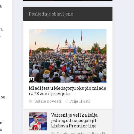
a
Posljednje objavljeno
g,
a
Mladifest u Međugorju okupio mlade
iz 73 zemlje svijeta
nog
Ostale novosti
Prije 11 sati
Vatreni je velika želja
jednog od najbogatijih
ni
klubova Premier lige
a
Ostale novosti
Prije 17