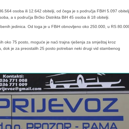
564 osoba ili 12.642 obitelji, od čega je s područja FBiH 5.097 obitelji 
oba, a s područja Brčko Distrikta BiH 45 osoba ili 18 obitelji.
mbenih jedinica. Od toga je u FBiH obnovljeno oko 250.000, u RS 80.00
jih oko 75 posto, moguće je naći trajna rješenja za smještaj kroz
a, dok je za preostalih 25 posto potreban neki drugi vid stambenog