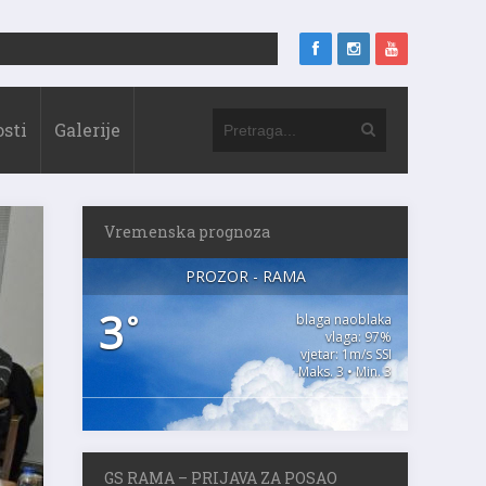
sti
Galerije
Vremenska prognoza
PROZOR - RAMA
3
°
blaga naoblaka
vlaga: 97%
vjetar: 1m/s SSI
Maks. 3 • Min. 3
GS RAMA – PRIJAVA ZA POSAO