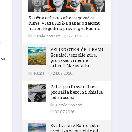
Ključna odluka za hercegovačke
šume, Vlada HNŽ-a danas o zakonu
nakon 16 godina pravnog vakuuma
Ostale novosti
27.07.2026.
0
VELIKO OTKRIĆE U RAMI:
Kopajući temelje kuće,
ana
pronašao vrijedne
arheološke ostatke
Rama
24.07.2026.
Policija u Prozor-Rami
pronašla heroin i uhitila
jednu osobu
Ostale novosti
30.07.2026.
Evo tko je iz Rame dobio
sredstva za projekte od