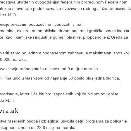
 sredstava utvrđenih ovogodišnjim federalnim proračunom Federalnom
jenih kao subvencije poduzećima za uvezivanje radnog staža radnicima ko
si za MIO.
encije privatnim poduzećima i poduzetnicima.
metalne, elektro, automobilske, drvne, papirne i grafičke, zatim industri
e, kao i kemijske i industrije gume i plastike, priopćeno je iz Ureda za
variti samo po jednom podnesenom zahtjevu, a maksimalan iznos koji
00.000 maraka.
vezivanje radnog staža u iznosu od 9 milijun maraka.
 ima udio u vlasništvu od najmanje 50 posto plus jedna dionica,
dstava, kriteriji će biti broj zaposlenih koji će biti umirovljeni te
ade FBiH.
ovratak
va raseljenih osoba i izbjeglica, usvojila četiri programa za poticanje
 u ukupnom iznosu od 22,6 milijuna maraka.