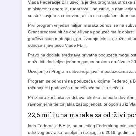
Vlada Federacije BiH usvojila je dva programa utroška
ministarstvu energije, rudarstva i industrije, a namijen
su stekli uvjete za mirovinu, ali im nisu uplaćeni doprino
Prvi program vrijedan milijun maraka odnosi se na subv
Grant sredstva bit će dodjeljivana poduzećima iz oblasti 
građevinskog materijala, proizvodnje tekstila, kože i obuć
odnose s javnošću Vlade FBiH.
Pravo na dodjelu sredstava privatna poduzeća mogu ost
može biti dodijeljen jednom gospodarskom društvu je 2
Usvojen je i Program subvencija javnim poduzećima za u
Program se odnosni na poduzeća u kojima Federacija BiH
računajući i poduzeća u poteškoćama ili u stečaju.
Pri izboru korisnika sredstava, ukoliko ne bude dovoljno sre
ravnomjerna teritorijalna zastupljenost, priopćili su iz Vl
22,6 milijuna maraka za održivi p
lada Federacije BiH je, na prijedlog Federalnog ministarst
održivog povratka raseljenih i izbjeglih u 2019. godini,