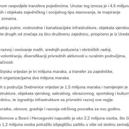
om raspodjele transfera pojedincima. Unutar tog iznosa je i 4,6 milijun
h i objekata zajedničkog i socijalnog tipa stanovanja, te mapiranje
m zonama.
adnju putne, vodovodne i kanalizacijske infrastrukture, objekata vjersko
te drugih od značaja za širu društvenu zajednicu, priopćeno je iz Ured
azvoj i osnivanje malih, srednjih poduzeća i obrtničkih radnji,
lontiranja, diversifikaciji privrednih aktivnosti u ruralnim područjima,
lačnosti.
psku vrijedan je tri milijuna maraka, a transfer za zajedničke,
nim organizacijama dva milijuna maraka.
 s područja Srebrenice vrijedan je 1,5 milijuna maraka i namijenjen je
astrukture, objekata vjerskog, sakralnog, obrazovnog, sportskog i kultur
nicu, te izgradnju infrastrukture za privredni razvoj ove regije.
ovratka, obnove, gradnje i razvoja održivog povratka za ovu godinu.
omove u Bosni i Hercegovini napustilo je oko 2,2 milijuna osoba, što či
1,2 milijuna osoba potražilo izbjegličku zaštitu u više od stotinu zemalj