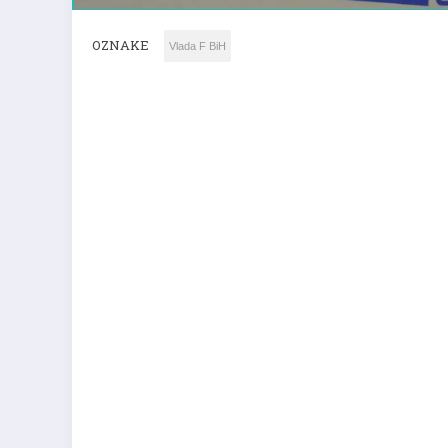
OZNAKE
Vlada F BiH