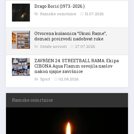
Drago Borić (1973.-2026.)
Ramske osmrtnice
31.07.2026.
Otvorena kušaonica “Okusi Rame”,
domaći proizvodi nadohvat ruke
Ostale novosti
27.07.2026.
ZAVRŠEN 24. STREETBALL RAMA: Ekipa
CIBONA Aqua Flamm osvojila naslov
nakon sjajne završnice
Sport
02.08.2026.
Ramske osmrtnice