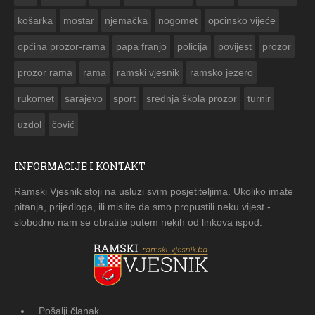
košarka
mostar
njemačka
nogomet
opcinsko vijeće
općina prozor-rama
papa franjo
policija
povijest
prozor
prozor rama
rama
ramski vjesnik
ramsko jezero
rukomet
sarajevo
sport
srednja škola prozor
turnir
uzdol
čović
INFORMACIJE I KONTAKT
Ramski Vjesnik stoji na usluzi svim posjetiteljima. Ukoliko imate
pitanja, prijedloga, ili mislite da smo propustili neku vijest -
slobodno nam se obratite putem nekih od linkova ispod.
Pošalji članak