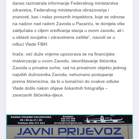
danas razmatrala informacije Federalnog ministarstva
zdravstva, Federalnog ministarstva obrazovanja i
znanosti, kao i nalaz poreznih inspektora, koje se odnose
na nadzor nad radom Zavoda u Pazariću, te donijela više
zaključaka s ciljem sređivanja stanja u ovom zavodu, ali i
u oblasti socijalne i zdravstvene zaštite”, navodi se u
odluci Vlade FBiH.
Inače, već duže vrijeme upozorava se na financijske
malverzacije u ovom Zavodu, iskorištavanje štićenika
Zavoda u privatne svrhe, rad na privatnom objektu jednog
najviših dužnosnika Zavoda, nehumano postupanje
prema štićenicima, da bi u konačnici do ovakve odluke
Vlade došlo nakon objave šokantnih fotografija –
zavezanih štićenika-djece.