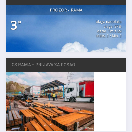
PROZOR - RAMA
3
°
blaga naoblaka
vlaga: 97%
vjetar: 1m/s SSI
Maks. 3 • Min. 3
GS RAMA – PRIJAVA ZA POSAO