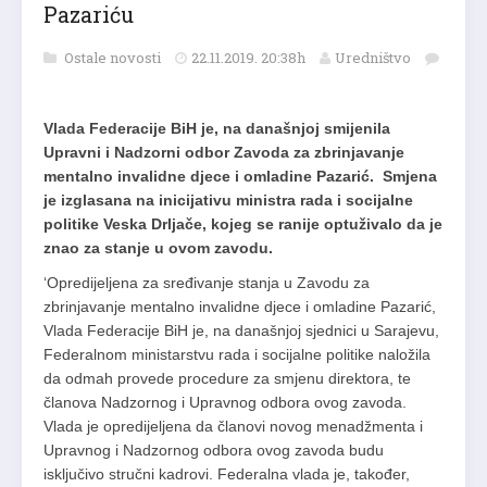
Pazariću
Ostale novosti
22.11.2019. 20:38h
Uredništvo
Vlada Federacije BiH je, na današnjoj smijenila
Upravni i Nadzorni odbor Zavoda za zbrinjavanje
mentalno invalidne djece i omladine Pazarić. Smjena
je izglasana na inicijativu ministra rada i socijalne
politike Veska Drljače, kojeg se ranije optuživalo da je
znao za stanje u ovom zavodu.
‘Opredijeljena za sređivanje stanja u Zavodu za
zbrinjavanje mentalno invalidne djece i omladine Pazarić,
Vlada Federacije BiH je, na današnjoj sjednici u Sarajevu,
Federalnom ministarstvu rada i socijalne politike naložila
da odmah provede procedure za smjenu direktora, te
članova Nadzornog i Upravnog odbora ovog zavoda.
Vlada je opredijeljena da članovi novog menadžmenta i
Upravnog i Nadzornog odbora ovog zavoda budu
isključivo stručni kadrovi. Federalna vlada je, također,