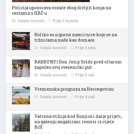
Policija upozorava vozače zbog divljih konja na
cestama u HBŽ-u
Ostale novosti
Prije 5 minuta
Koliko su sigurne namirnice koje se na
tržnicama nude kao domaće
Ostale novosti
Prije 3 sata
RABBUNI! | Don Josip Soldo pred oltarom
započeo svoj svećenički put
Ostale novosti
Prije 5 sati
Vremenska prognoza za Hercegovinu
Ostale novosti
Prije 9 sati
Vatrena stihija kod Konjica i dalje prijeti,
na gašenju angažirani resursi iz cijele
BiH