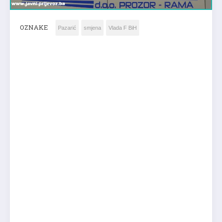
OZNAKE
Pazarić
smjena
Vlada F BiH