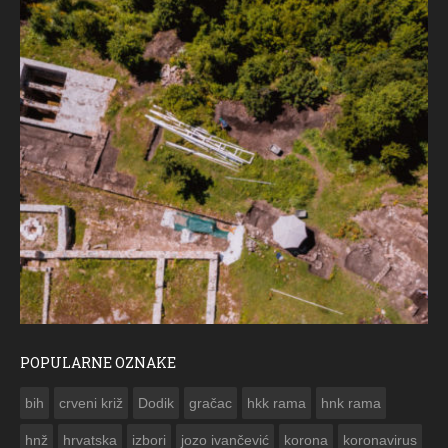
POPULARNE OZNAKE
ČESTITKA RAMSKOG VJESNIKA ZA USKRS 2023. GODINE
bih
crveni križ
Dodik
gračac
hkk rama
hnk rama


hnž
hrvatska
izbori
jozo ivančević
korona
koronavirus