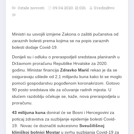
Ostale novosti
09.04.2020. 21:01h
Uredništvo
Ministri su usvojili izmjene Zakona o zaštiti pučanstva od
zaraznih bolesti prema kojima se na popis zaraznih
bolesti dodaje Covid-19.
Donijeli su i odluku o preraspodjeli sredstava planiranih u
Državnom proračunu Republike Hrvatske za 2020.
godinu. Ministar financija
Zdravko Marić
rekao je da se
osiguravaju uštede od 2,1 milijardu kuna kako bi se moglo
pomoći gospodarstvu pogođenom koronakrizom. Gotovo
90 posto sredstava ide za očuvanje radnih mjesta. U
idućem razdoblju očekuje se, kaže, nova preraspodjela u
proračunu.
43 milijuna kuna
donirat će se Bosni i Hercegovini za
poticaj zdravstva za suzbijanje epidemije bolesti Covid-
19. Novac će doznačiti sukcesivno
Sveučilišnoj
kliničkoj bolnici Mostar
u svrhu suzbijanja Covid-19 za