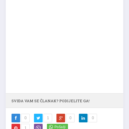
SVIĐA VAM SE ČLANAK? PODIJELITE GA!
0
1
0
0
1