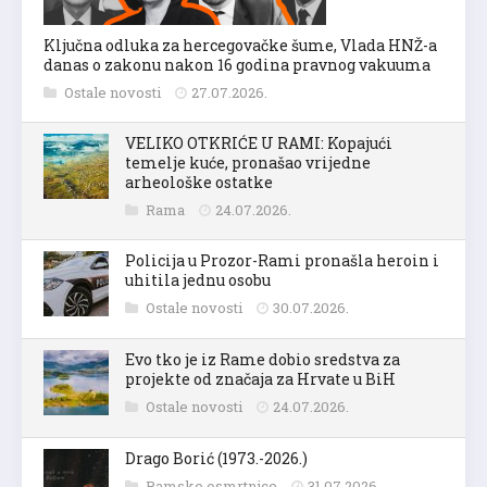
Ključna odluka za hercegovačke šume, Vlada HNŽ-a
danas o zakonu nakon 16 godina pravnog vakuuma
Ostale novosti
27.07.2026.
VELIKO OTKRIĆE U RAMI: Kopajući
temelje kuće, pronašao vrijedne
arheološke ostatke
Rama
24.07.2026.
Policija u Prozor-Rami pronašla heroin i
uhitila jednu osobu
Ostale novosti
30.07.2026.
Evo tko je iz Rame dobio sredstva za
projekte od značaja za Hrvate u BiH
Ostale novosti
24.07.2026.
Drago Borić (1973.-2026.)
Ramske osmrtnice
31.07.2026.