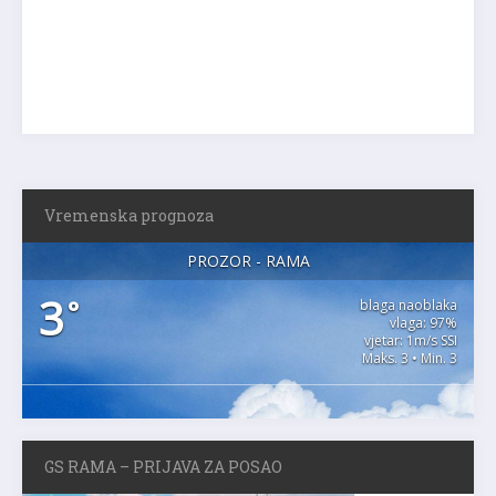
Vremenska prognoza
PROZOR - RAMA
3
°
blaga naoblaka
vlaga: 97%
vjetar: 1m/s SSI
Maks. 3 • Min. 3
GS RAMA – PRIJAVA ZA POSAO