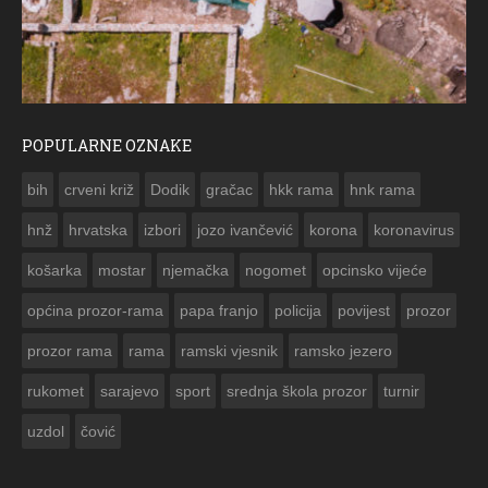
POPULARNE OZNAKE
ČESTITKA RAMSKOG VJESNIKA ZA USKRS 2023. GODINE
bih
crveni križ
Dodik
gračac
hkk rama
hnk rama


hnž
hrvatska
izbori
jozo ivančević
korona
koronavirus
košarka
mostar
njemačka
nogomet
opcinsko vijeće
općina prozor-rama
papa franjo
policija
povijest
prozor
prozor rama
rama
ramski vjesnik
ramsko jezero
rukomet
sarajevo
sport
srednja škola prozor
turnir
uzdol
čović