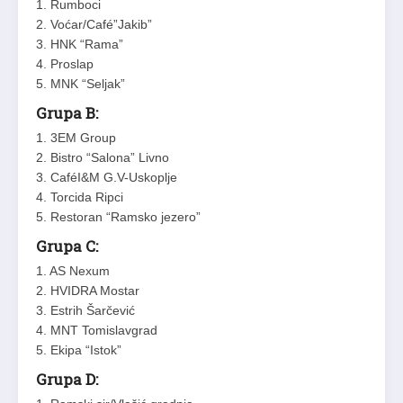
1. Rumboci
2. Voćar/Café”Jakib”
3. HNK “Rama”
4. Proslap
5. MNK “Seljak”
Grupa B:
1. 3EM Group
2. Bistro “Salona” Livno
3. CaféI&M G.V-Uskoplje
4. Torcida Ripci
5. Restoran “Ramsko jezero”
Grupa C:
1. AS Nexum
2. HVIDRA Mostar
3. Estrih Šarčević
4. MNT Tomislavgrad
5. Ekipa “Istok”
Grupa D: