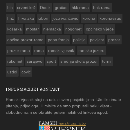
FO
bih
crveni križ
Dodik
gračac
hkk rama
hnk rama


hnž
hrvatska
izbori
jozo ivančević
korona
koronavirus
košarka
mostar
njemačka
nogomet
opcinsko vijeće
općina prozor-rama
papa franjo
policija
povijest
prozor
prozor rama
rama
ramski vjesnik
ramsko jezero
rukomet
sarajevo
sport
srednja škola prozor
turnir
uzdol
čović
INFORMACIJE I KONTAKT
Ramski Vjesnik stoji na usluzi svim posjetiteljima. Ukoliko imate
pitanja, prijedloga, ili mislite da smo propustili neku vijest -
slobodno nam se obratite putem nekih od linkova ispod.