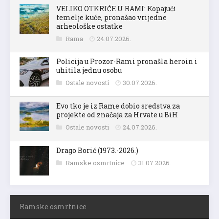
VELIKO OTKRIĆE U RAMI: Kopajući
temelje kuće, pronašao vrijedne
arheološke ostatke
Rama
24.07.2026.
Policija u Prozor-Rami pronašla heroin i
uhitila jednu osobu
Ostale novosti
30.07.2026.
Evo tko je iz Rame dobio sredstva za
projekte od značaja za Hrvate u BiH
Ostale novosti
24.07.2026.
Drago Borić (1973.-2026.)
Ramske osmrtnice
31.07.2026.
Ramske osmrtnice