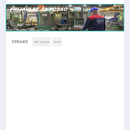
OZNAKE
dan općine
turnir