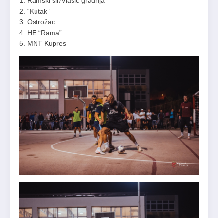
1. Ramski sir/Vlašić gradnja
2. “Kutak”
3. Ostrožac
4. HE “Rama”
5. MNT Kupres