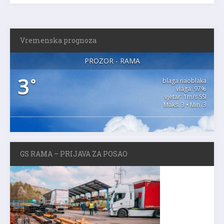
Vremenska prognoza
PROZOR - RAMA
3
°
blaga naoblaka
vlaga: 97%
vjetar: 1m/s SSI
Maks. 3 • Min. 3
GS RAMA – PRIJAVA ZA POSAO