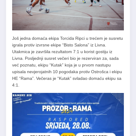
Još jedna domaća ekipa Torcida Ripci u trećem je susretu
igrala protiv izvrsne ekipe “Bisto Salona” iz Livna.
Utakmica je završila rezultatom 7:1 u korist gostiju iz
Livna. Posljednji susret večeri bio je rezerviran za, sada
već poznatu, ekipu “Kutak” koja je u prvom nastupu
upisala nevjerojatnih 10 pogodaka protiv Ostrošca i ekipu
HE “Rama”. Večeras je “Kutak” svladao domaću ekipu sa
4:1.