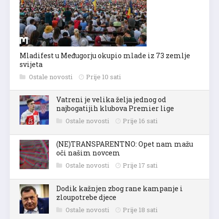
Mladifest u Međugorju okupio mlade iz 73 zemlje
svijeta
Ostale novosti
Prije 10 sati
Vatreni je velika želja jednog od
najbogatijih klubova Premier lige
Ostale novosti
Prije 16 sati
(NE)TRANSPARENTNO: Opet nam mažu
oči našim novcem
Ostale novosti
Prije 17 sati
Dodik kažnjen zbog rane kampanje i
zloupotrebe djece
Ostale novosti
Prije 18 sati