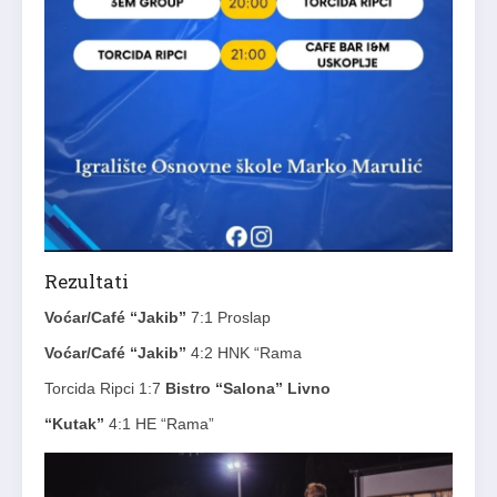
Rezultati
Voćar/Café “Jakib”
7:1 Proslap
Voćar/Café “Jakib”
4:2 HNK “Rama
Torcida Ripci 1:7
Bistro “Salona” Livno
“Kutak”
4:1 HE “Rama”