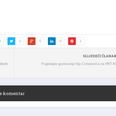
0
1
0
0
1
SLIJEDEĆI ČLANA
eđenih
Pogledajte gostovanje Ilije Cvitanovića na HRT 
ite komentar