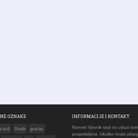
NE OZNAKE
INFORMACIJE I KONTAKT
Ramski Vjesnik stoji na usluzi svi
i križ
Dodik
gračac
posjetiteljima. Ukoliko imate pitanj