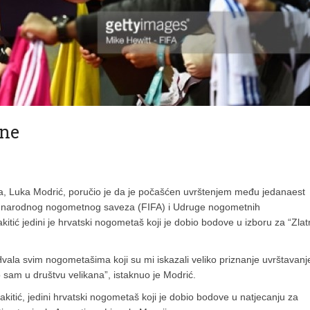
ene
a, Luka Modrić, poručio je da je počašćen uvrštenjem među jedanaest
đunarodnog nogometnog saveza (FIFA) i Udruge nogometnih
itić jedini je hrvatski nogometaš koji je dobio bodove u izboru za “Zla
vala svim nogometašima koji su mi iskazali veliko priznanje uvrštavan
am u društvu velikana”, istaknuo je Modrić.
akitić, jedini hrvatski nogometaš koji je dobio bodove u natjecanju za