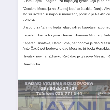
“Zlatnu loptu”, nagradu za najboljeg igrača koja je po pe
“Čestitke Messsiju na ‘Zlatnoj lopti’ te čestitke Daniju 
što su uvršteni u najbolju momčad”, poručio je Rakitić č
trenera.
U izboru za “Zlatnu loptu” glasovali su kapetani i izbornic
Kapetan Brazila Neymar i trener Libanona Miodrag Radulo
Kapetan Hrvatske, Darijo Srna, pet bodova je dao Messij
Ante Čačić pet bodova je dao Messiju, tri boda Ronaldu
Hrvatski novinar Zdravko Reić dao je glasove Messiju, 
Dnevnik.ba