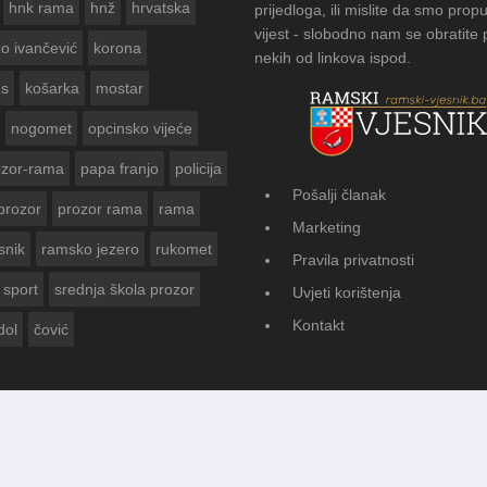
hnk rama
hnž
hrvatska
prijedloga, ili mislite da smo propu
vijest - slobodno nam se obratite
zo ivančević
korona
nekih od linkova ispod.
us
košarka
mostar
nogomet
opcinsko vijeće
ozor-rama
papa franjo
policija
Pošalji članak
prozor
prozor rama
rama
FOTOGALERIJA: Čuvanje običaja u
Marketing
Vasti
snik
ramsko jezero
rukomet
Pravila privatnosti
sport
srednja škola prozor
Uvjeti korištenja
Kontakt
dol
čović