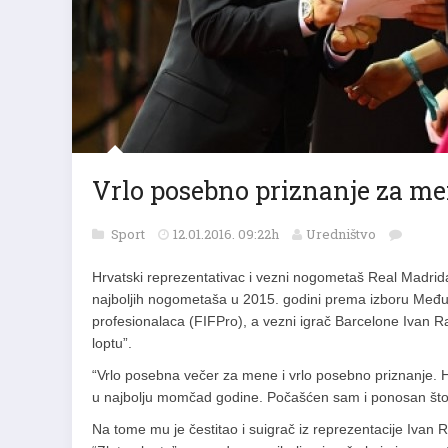
Vrlo posebno priznanje za m
Sport
12.01.2016. 09:22h
Uredništvo
Hrvatski reprezentativac i vezni nogometaš Real Madrid
najboljih nogometaša u 2015. godini prema izboru Me
profesionalaca (FIFPro), a vezni igrač Barcelone Ivan Rak
loptu”.
“Vrlo posebna večer za mene i vrlo posebno priznanje. H
u najbolju momčad godine. Počašćen sam i ponosan što s
Na tome mu je čestitao i suigrač iz reprezentacije Ivan R