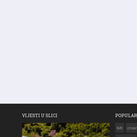
VIJESTI U SLICI
POPULAR
bih
crven