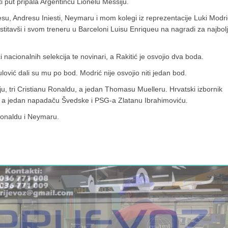
ti put pripala Argentincu Lionelu Messiju.
Alvesu, Andresu Iniesti, Neymaru i mom kolegi iz reprezentacije Luki Modr
estitavši i svom treneru u Barceloni Luisu Enriqueu na nagradi za najbol
i nacionalnih selekcija te novinari, a Rakitić je osvojio dva boda.
vić dali su mu po bod. Modrić nije osvojio niti jedan bod.
u, tri Cristianu Ronaldu, a jedan Thomasu Muelleru. Hrvatski izbornik
, a jedan napadaču Švedske i PSG-a Zlatanu Ibrahimoviću.
Ronaldu i Neymaru.