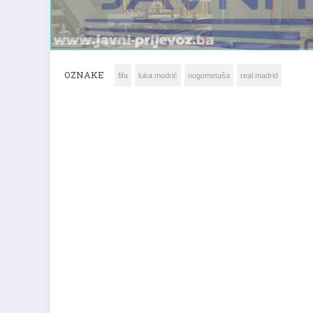
OZNAKE
fifa
luka modrić
nogometaša
real madrid