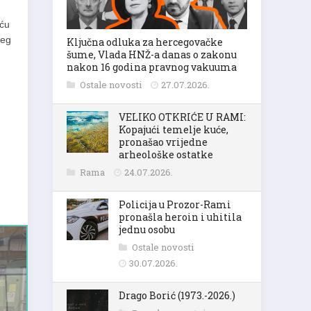
iću
jeg
Ključna odluka za hercegovačke
šume, Vlada HNŽ-a danas o zakonu
nakon 16 godina pravnog vakuuma
Ostale novosti
27.07.2026.
VELIKO OTKRIĆE U RAMI:
Kopajući temelje kuće,
pronašao vrijedne
arheološke ostatke
Rama
24.07.2026.
Policija u Prozor-Rami
pronašla heroin i uhitila
jednu osobu
Ostale novosti
30.07.2026.
Drago Borić (1973.-2026.)