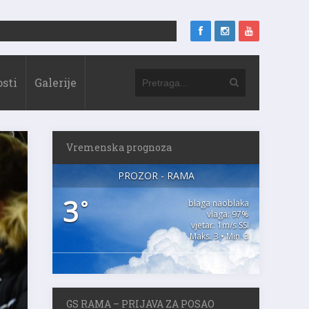
sti
Galerije
Vremenska prognoza
PROZOR - RAMA
3
°
blaga naoblaka
vlaga: 97%
vjetar: 1m/s SSI
Maks. 3 • Min. 3
GS RAMA – PRIJAVA ZA POSAO