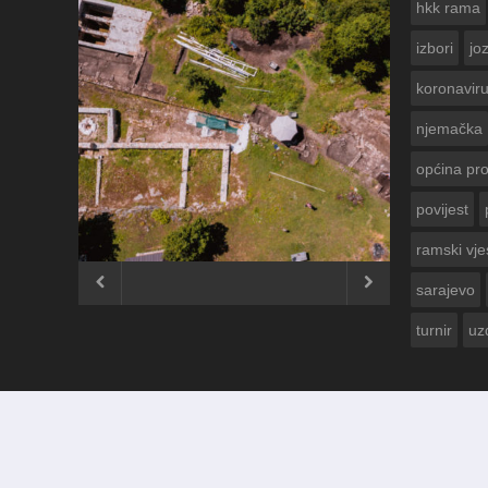
hkk rama
izbori
jo
koronavir
njemačka
općina pr
povijest
ČESTITKA RAMSKOG VJESNIKA ZA
USKRS 2023. GODINE
ramski vje


sarajevo
turnir
uz
© 2012 - 2026
Ramski Vjesnik
. Sva prava pridržana.
Izrada i održavanje:
KRAFTBIT | studio development