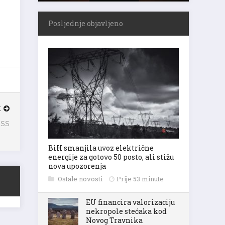
Posljednje objavljeno
K
KISS
BiH smanjila uvoz električne
energije za gotovo 50 posto, ali stižu
nova upozorenja
Ostale novosti
Prije 53 minute
EU financira valorizaciju
nekropole stećaka kod
Novog Travnika