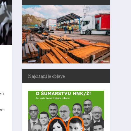
Najčitanije objave
tnu
jem