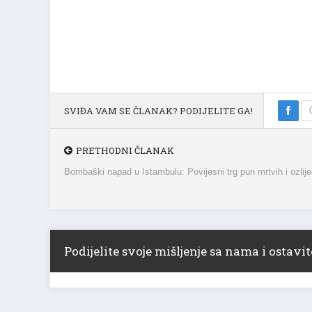
SVIĐA VAM SE ČLANAK? PODIJELITE GA!
PRETHODNI ČLANAK
Bombaški napad u Istambulu: Povijesni trg pun mrtvih i ozlij
Podijelite svoje mišljenje sa nama i ostav