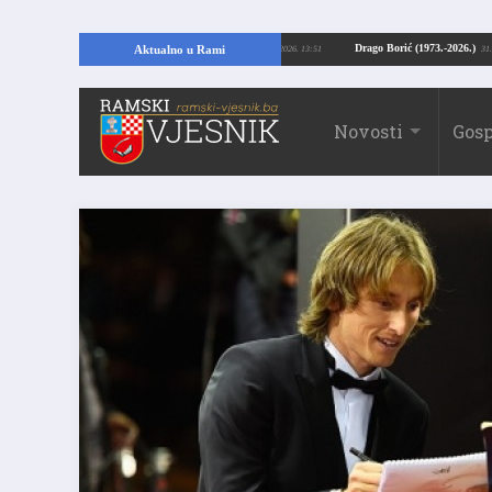
Kopajući temelje kuće, pronašao vrijedne arheološke ostatke
Drago Borić (19
Aktualno u Rami
24.07.2026. 13:51
Novosti
Gosp