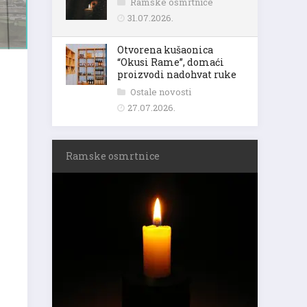
Ramske osmrtnice
31.07.2026.
Otvorena kušaonica
“Okusi Rame”, domaći
proizvodi nadohvat ruke
Ostale novosti
27.07.2026.
Ramske osmrtnice