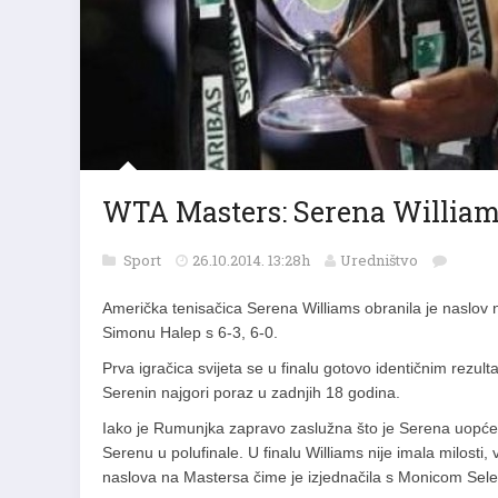
WTA Masters: Serena William
Sport
26.10.2014. 13:28h
Uredništvo
Američka tenisačica Serena Williams obranila je naslo
Simonu Halep s 6-3, 6-0.
Prva igračica svijeta se u finalu gotovo identičnim rezulta
Serenin najgori poraz u zadnjih 18 godina.
Iako je Rumunjka zapravo zaslužna što je Serena uopće u 
Serenu u polufinale. U finalu Williams nije imala milosti
naslova na Mastersa čime je izjednačila s Monicom Seles