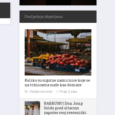
Posljednje objavljeno
Koliko su sigurne namirnice koje se
na tržnicama nude kao domaće
Ostale novosti
Prije 2 sata
RABBUNI! | Don Josip
Soldo pred oltarom
započeo svoj svećenički