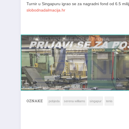
Turnir u Singapuru igrao se za nagradni fond od 6.5 mili
slobodnadalmacija.hr
OZNAKE
pobjeda
serena williams
singapur
tenis