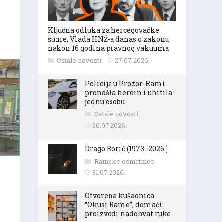
Ključna odluka za hercegovačke
šume, Vlada HNŽ-a danas o zakonu
nakon 16 godina pravnog vakuuma
Ostale novosti
27.07.2026.
Policija u Prozor-Rami
pronašla heroin i uhitila
jednu osobu
Ostale novosti
30.07.2026.
Drago Borić (1973.-2026.)
Ramske osmrtnice
31.07.2026.
Otvorena kušaonica
“Okusi Rame”, domaći
proizvodi nadohvat ruke