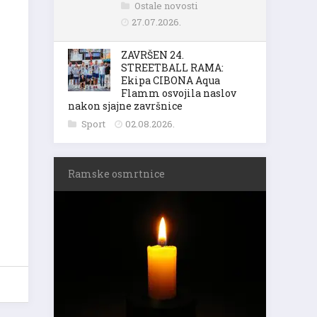
Ostale novosti
27.07.2026.
ZAVRŠEN 24.
STREETBALL RAMA:
Ekipa CIBONA Aqua
Flamm osvojila naslov
nakon sjajne završnice
Sport
02.08.2026.
Ramske osmrtnice