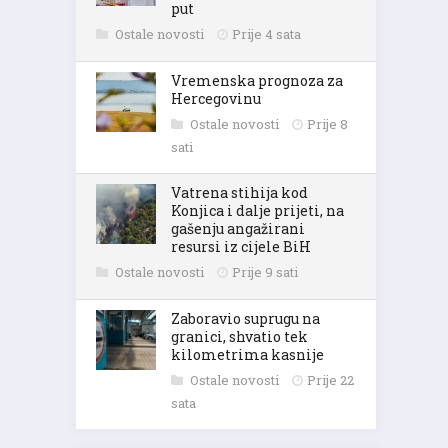
put
Ostale novosti
Prije 4 sata
Vremenska prognoza za
Hercegovinu
Ostale novosti
Prije 8
sati
Vatrena stihija kod
Konjica i dalje prijeti, na
gašenju angažirani
resursi iz cijele BiH
Ostale novosti
Prije 9 sati
Zaboravio suprugu na
granici, shvatio tek
kilometrima kasnije
Ostale novosti
Prije 22
sata