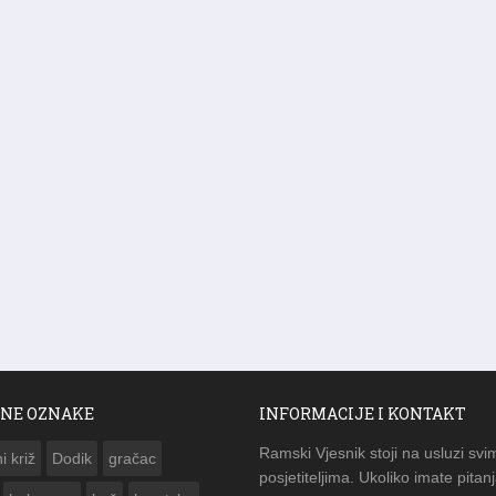
NE OZNAKE
INFORMACIJE I KONTAKT
Ramski Vjesnik stoji na usluzi svi
i križ
Dodik
gračac
posjetiteljima. Ukoliko imate pitanj