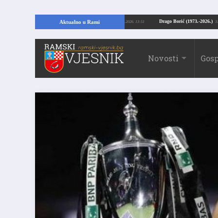
Kopajući temelje kuće, pronašao vrijedne arheološke ostatke
Drago Borić (19
Aktualno u Rami
24.07.2026. 13:51
Novosti
Gosp