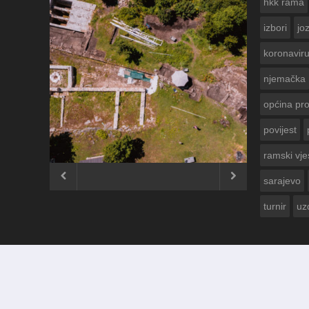
hkk rama
izbori
jo
koronavir
njemačka
općina pr
povijest
ČESTITKA RAMSKOG VJESNIKA ZA
USKRS 2023. GODINE
ramski vje


sarajevo
turnir
uz
© 2012 - 2026
Ramski Vjesnik
. Sva prava pridržana.
Izrada i održavanje:
KRAFTBIT | studio development