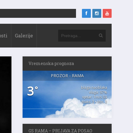
sti
Galerije
Vremenska prognoza
PROZOR - RAMA
3
°
blaga naoblaka
vlaga: 97%
vjetar: 1m/s SSI
Maks. 3 • Min. 3
GS RAMA – PRIJAVA ZA POSAO