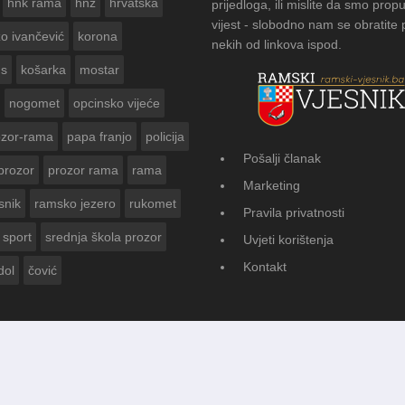
hnk rama
hnž
hrvatska
prijedloga, ili mislite da smo propu
vijest - slobodno nam se obratite
zo ivančević
korona
nekih od linkova ispod.
us
košarka
mostar
nogomet
opcinsko vijeće
ozor-rama
papa franjo
policija
Pošalji članak
prozor
prozor rama
rama
FOTOGALERIJA: Čuvanje običaja u Do
Marketing
Vasti
snik
ramsko jezero
rukomet
Pravila privatnosti
sport
srednja škola prozor
Uvjeti korištenja
Kontakt
dol
čović