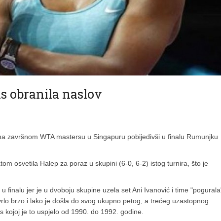
s obranila naslov
v na završnom WTA mastersu u Singapuru pobijedivši u finalu Rumunjku
tom osvetila Halep za poraz u skupini (6-0, 6-2) istog turnira, što je
finalu jer je u dvoboju skupine uzela set Ani Ivanović i time "pogurala
, vrlo brzo i lako je došla do svog ukupno petog, a trećeg uzastopnog
 kojoj je to uspjelo od 1990. do 1992. godine.