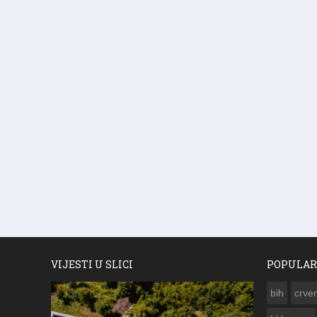
VIJESTI U SLICI
POPULAR
bih
crven