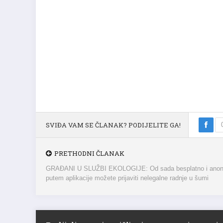
SVIĐA VAM SE ČLANAK? PODIJELITE GA!
PRETHODNI ČLANAK
GRAĐANI U SLUŽBI EKOLOGIJE: Od sada besplatno i ano
putem aplikacije možete prijaviti nelegalne radnje u šumi