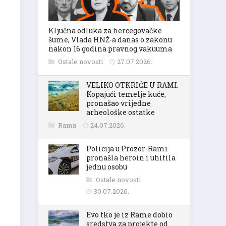
Ključna odluka za hercegovačke
šume, Vlada HNŽ-a danas o zakonu
nakon 16 godina pravnog vakuuma
Ostale novosti
27.07.2026.
VELIKO OTKRIĆE U RAMI:
Kopajući temelje kuće,
pronašao vrijedne
arheološke ostatke
Rama
24.07.2026.
Policija u Prozor-Rami
pronašla heroin i uhitila
jednu osobu
Ostale novosti
30.07.2026.
Evo tko je iz Rame dobio
sredstva za projekte od