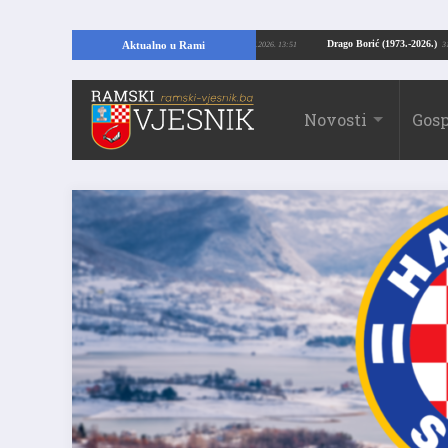
AMI: Kopajući temelje kuće, pronašao vrijedne arheološke ostatke
Drago Bori
Aktualno u Rami
24.07.2026. 13:51
Novosti
Gosp