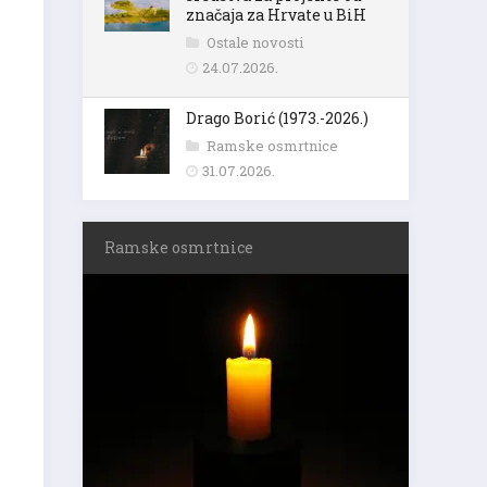
značaja za Hrvate u BiH
Ostale novosti
24.07.2026.
Drago Borić (1973.-2026.)
Ramske osmrtnice
31.07.2026.
Ramske osmrtnice