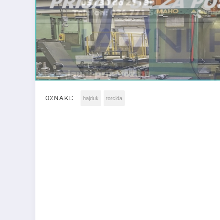
OZNAKE
hajduk
torcida