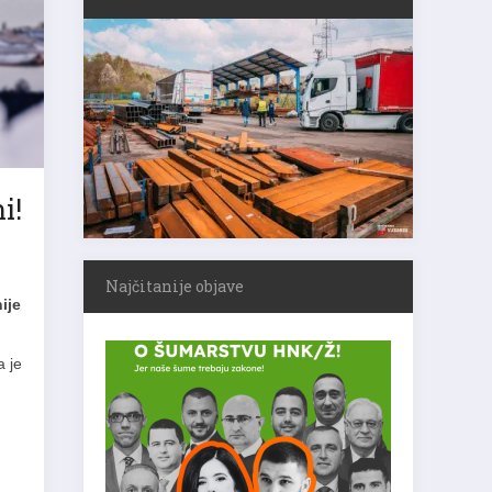
i!
Najčitanije objave
ije
a je