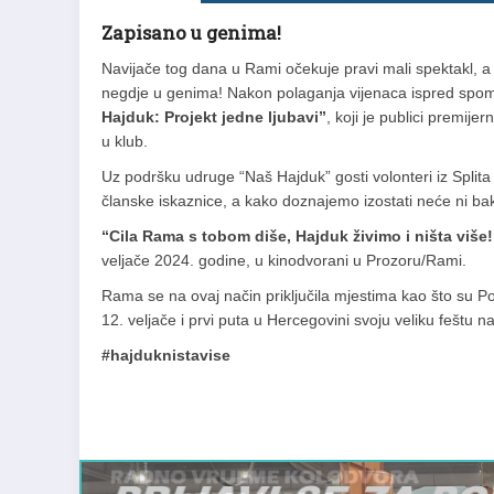
Zapisano u genima!
Navijače tog dana u Rami očekuje pravi mali spektakl, a s
negdje u genima! Nakon polaganja vijenaca ispred spomen
Hajduk: Projekt jedne ljubavi”
, koji je publici premij
u klub.
Uz podršku udruge “Naš Hajduk” gosti volonteri iz Splita 
članske iskaznice, a kako doznajemo izostati neće ni bak
“Cila Rama s tobom diše, Hajduk živimo i ništa više!
veljače 2024. godine, u kinodvorani u Prozoru/Rami.
Rama se na ovaj način priključila mjestima kao što su Posuš
12. veljače i prvi puta u Hercegovini svoju veliku feštu n
#hajduknistavise