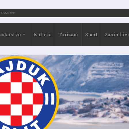
ć (1973.-2026.)
31.07.2026. 19:10
odarstvo
Kultura
Turizam
Sport
Zanimljivo