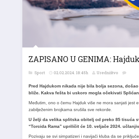
ZAPISANO U GENIMA: Hajdukova
Sport
02.02.2024. 18:45h
Uredništvo
Pred Hajdukom nikada nije bila bolja sezona, došao j
bliže. Kakva fešta bi uskoro mogla očekivati Splić
Međutim, ono o čemu Hajduk više ne mora sanjati jest euf
zabilježenim brojkama srušila sve rekorde.
U želji da velika splitska obitelj od preko 85 tisuć
“Torcida Rama” upriličit će 10. veljače 2024. učlanji
Pozivaju se svi simpatizeri i navijači kluba da se prikl