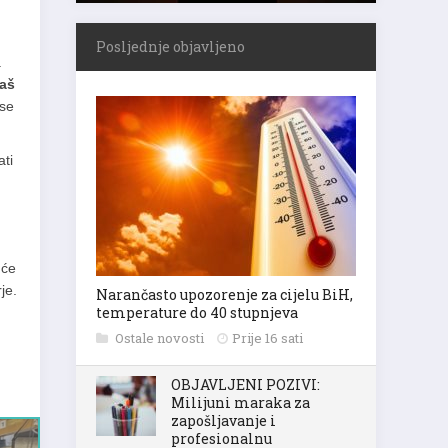
Posljednje objavljeno
a
aš
 se
ati
 će
je.
Narančasto upozorenje za cijelu BiH,
temperature do 40 stupnjeva
Ostale novosti
Prije 16 sati
OBJAVLJENI POZIVI:
Milijuni maraka za
zapošljavanje i
profesionalnu