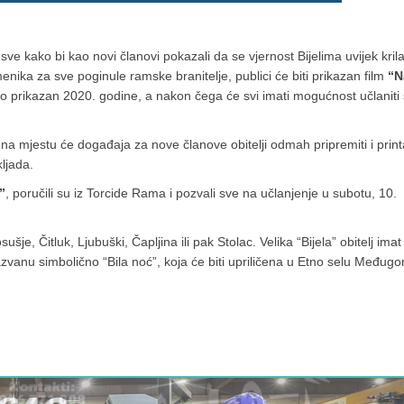
ve kako bi kao novi članovi pokazali da se vjernost Bijelima uvijek kril
ika za sve poginule ramske branitelje, publici će biti prikazan film
“N
erno prikazan 2020. godine, a nakon čega će svi imati mogućnost učlaniti
na mjestu će događaja za nove članove obitelji odmah pripremiti i print
ljada.
”
, poručili su iz Torcide Rama i pozvali sve na učlanjenje u subotu, 10.
je, Čitluk, Ljubuški, Čapljina ili pak Stolac. Velika “Bijela” obitelj imat
azvanu simbolično “Bila noć”, koja će biti upriličena u Etno selu Međugor