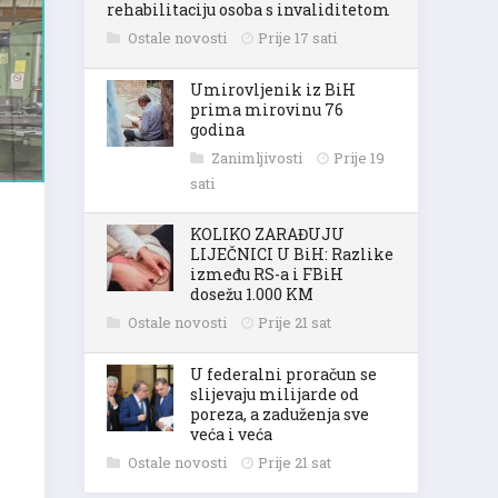
rehabilitaciju osoba s invaliditetom
Ostale novosti
Prije 17 sati
Umirovljenik iz BiH
prima mirovinu 76
godina
Zanimljivosti
Prije 19
sati
KOLIKO ZARAĐUJU
LIJEČNICI U BiH: Razlike
između RS-a i FBiH
dosežu 1.000 KM
Ostale novosti
Prije 21 sat
U federalni proračun se
slijevaju milijarde od
poreza, a zaduženja sve
veća i veća
Ostale novosti
Prije 21 sat