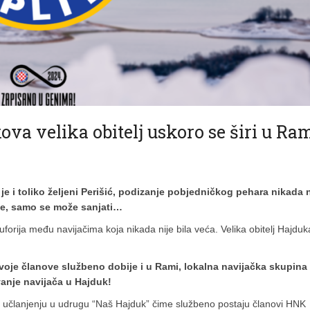
 velika obitelj uskoro se širi u Ram
e i toliko željeni Perišić, podizanje pobjedničkog pehara nikada n
ane, samo se može sanjati…
orija među navijačima koja nikada nije bila veća. Velika obitelj Hajduk
a svoje članove službeno dobije i u Rami, lokalna navijačka skupina
vanje navijača u Hajduk!
juče učlanjenju u udrugu “Naš Hajduk” čime službeno postaju članovi HNK