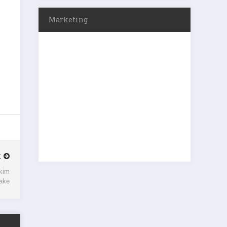
Marketing
K
kim
đake