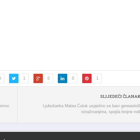
0
1
0
0
1
SLIJEDEĆI ČLANA
nimno
Ljubušanka Matea Ćutuk uspješno se bavi geneaološ
istraživanjima, spojila brojne ro