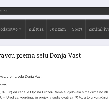
6.)
31.07.2026. 19:10
odarstvo
Kultura
Turizam
Sport
Zanimljivo
ravcu prema selu Donja Vast
ravca prema selu Donja Vast.
dove.
2,94 Eur) od čega je Općina Prozor-Rama sudjelovala s maksimalno 30
 – Ured za koordinaciju projekta sudjelovati sa 70 %, a to u konačnici