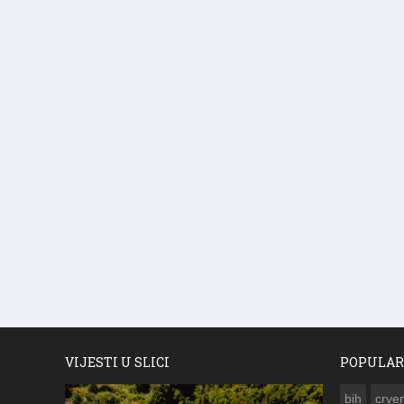
VIJESTI U SLICI
POPULAR
bih
crven