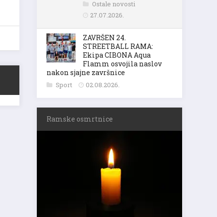
Ostale novosti
27.07.2026.
ZAVRŠEN 24.
STREETBALL RAMA:
Ekipa CIBONA Aqua
Flamm osvojila naslov
nakon sjajne završnice
Sport
02.08.2026.
Ramske osmrtnice