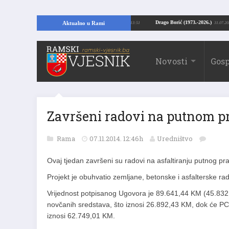
ći temelje kuće, pronašao vrijedne arheološke ostatke
Drago Borić (1973.-202
Aktualno u Rami
24.07.2026. 13:51
Novosti
Gosp
Završeni radovi na putnom p
Rama
07.11.2014. 12:46h
Uredništvo
Ovaj tjedan završeni su radovi na asfaltiranju putnog p
Projekt je obuhvatio zemljane, betonske i asfalterske ra
Vrijednost potpisanog Ugovora je 89.641,44 KM (45.83
novčanih sredstava, što iznosi 26.892,43 KM, dok će PCU
iznosi 62.749,01 KM.