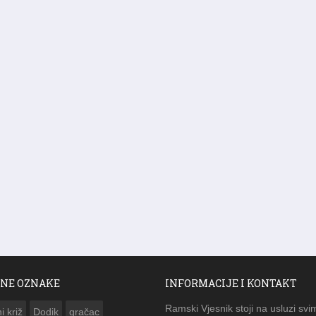
NE OZNAKE
INFORMACIJE I KONTAKT
Ramski Vjesnik stoji na usluzi svi
i križ
Dodik
gračac