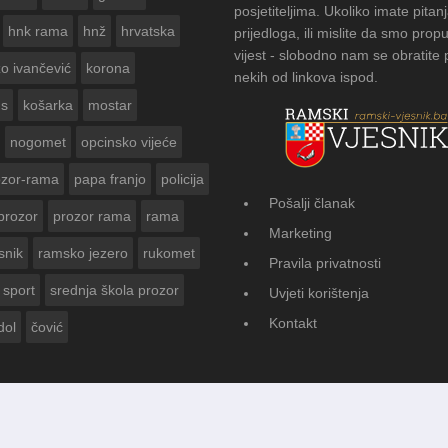
posjetiteljima. Ukoliko imate pitanj
hnk rama
hnž
hrvatska
prijedloga, ili mislite da smo propu
vijest - slobodno nam se obratite
zo ivančević
korona
nekih od linkova ispod.
us
košarka
mostar
nogomet
opcinsko vijeće
ozor-rama
papa franjo
policija
Pošalji članak
prozor
prozor rama
rama
AMSKOG VJESNIKA ZA
Marketing
 GODINE
snik
ramsko jezero
rukomet
Pravila privatnosti
sport
srednja škola prozor
Uvjeti korištenja
Kontakt
dol
čović