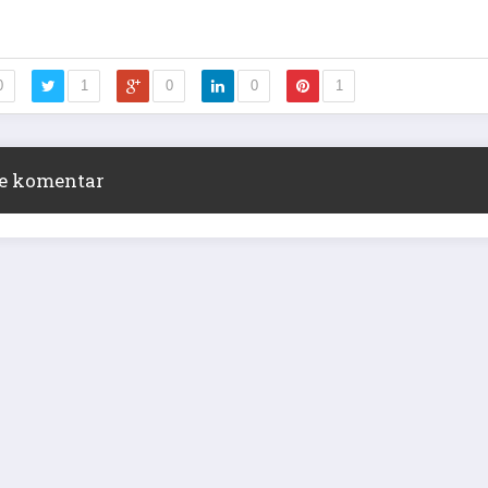
0
1
0
0
1
ite komentar