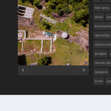
hkk rama
izbori
jo
koronavir
njemačka
općina pr
povijest
ČESTITKA R
USKRS 2023.
ramski vje


sarajevo
turnir
uz
© 2012 - 2026
Ramski Vjesnik
. Sva prava pridržana.