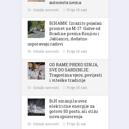
autocesta nema
Ostale novosti
Prije 15 sati
BIHAMK: Izrazito pojačan
promet na M-17: Gužve od
Bradine prema Konjicu i
Jablanici, dodatno
usporavaju radovi
Ostale novosti
Prije 15 sati
OD RAME PREKO SINJA,
SVE DO SARDINIJE:
Tragovima vjere, povijesti
i viteške tradicije
Ostale novosti
Prije 15 sati
BiH smanjila uvoz
električne energije za
gotovo 50 posto, ali stižu
nova upozorenja
Ostale novosti
Prije 21 sat