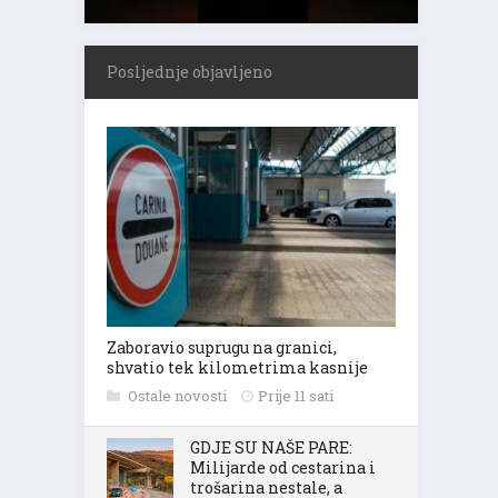
Posljednje objavljeno
Zaboravio suprugu na granici,
shvatio tek kilometrima kasnije
Ostale novosti
Prije 11 sati
GDJE SU NAŠE PARE:
Milijarde od cestarina i
trošarina nestale, a