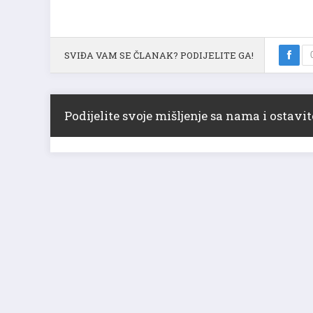
SVIĐA VAM SE ČLANAK? PODIJELITE GA!
Podijelite svoje mišljenje sa nama i ostav