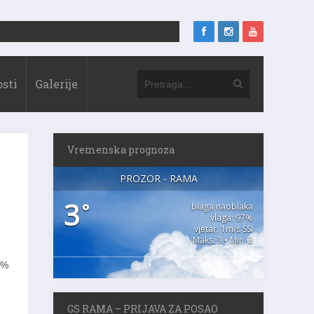
sti
Galerije
Vremenska prognoza
PROZOR - RAMA
3
°
blaga naoblaka
vlaga: 97%
vjetar: 1m/s SSI
Maks. 3 • Min. 3
 %
GS RAMA – PRIJAVA ZA POSAO