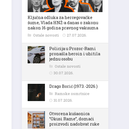
Ključna odluka za hercegovačke
šume, Vlada HNŽ-a danas o zakonu
nakon 16 godina pravnog vakuuma
Ostale novosti
27.07.2026.
Policija u Prozor-Rami
pronašla heroin i uhitila
jednu osobu
Ostale novosti
30.07.2026.
Drago Borić (1973.-2026.)
Ramske osmrtnice
31.07.2026.
Otvorena kušaonica
“Okusi Rame”, domaći
proizvodi nadohvat ruke