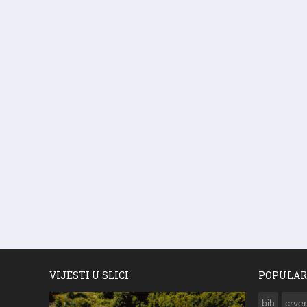
VIJESTI U SLICI
POPULAR
bih
crven