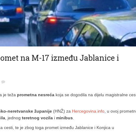
omet na M-17 između Jablanice i
na je teža
prometna nesreća
koja se dogodila na dijelu magistralne ces
ko-neretvanske županije
(HNŽ) za
Hercegovina.info
, u ovoj prometn
ila
, jednog
teretnog vozila
i
minibus
.
 cesti, te je zbog toga promet između Jablanice i Konjica u