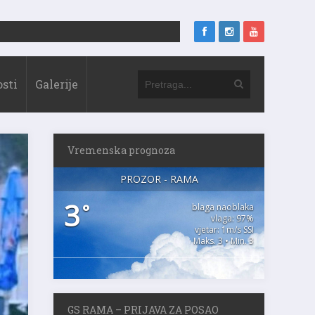
sti
Galerije
Vremenska prognoza
PROZOR - RAMA
3
°
blaga naoblaka
vlaga: 97%
vjetar: 1m/s SSI
Maks. 3 • Min. 3
GS RAMA – PRIJAVA ZA POSAO