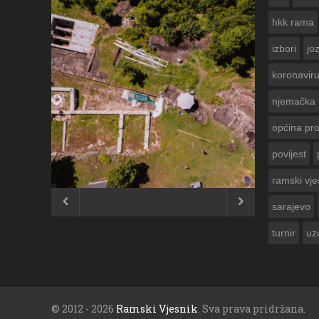
hkk rama
izbori
jo
koronavir
njemačka
općina pr
povijest
ČESTITKA RAMSKOG VJESNIKA ZA
USKRS 2023. GODINE
ramski vje


sarajevo
turnir
uz
© 2012 - 2026
Ramski Vjesnik
. Sva prava pridržana.