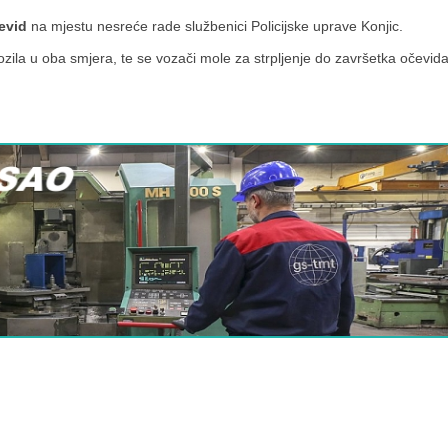
evid
na mjestu nesreće rade službenici Policijske uprave Konjic.
ila u oba smjera, te se vozači mole za strpljenje do završetka očevida