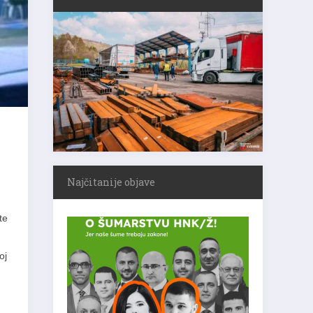
Najčitanije objave
te
oj