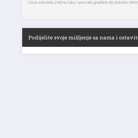
Litva zatvorila zračnu luku i pozvala građane da potraže sklo
Podijelite svoje mišljenje sa nama i ostav