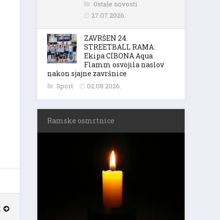
Ostale novosti
27.07.2026.
ZAVRŠEN 24.
STREETBALL RAMA:
Ekipa CIBONA Aqua
Flamm osvojila naslov
nakon sjajne završnice
Sport
02.08.2026.
Ramske osmrtnice
K