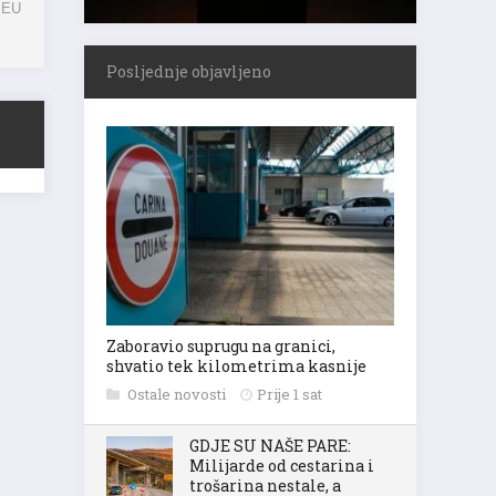
a EU
Posljednje objavljeno
Zaboravio suprugu na granici,
shvatio tek kilometrima kasnije
Ostale novosti
Prije 1 sat
GDJE SU NAŠE PARE:
Milijarde od cestarina i
trošarina nestale, a