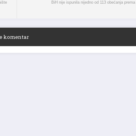
nište
BiH nije ispunila nijedno od 113 obećanja prem
ite komentar