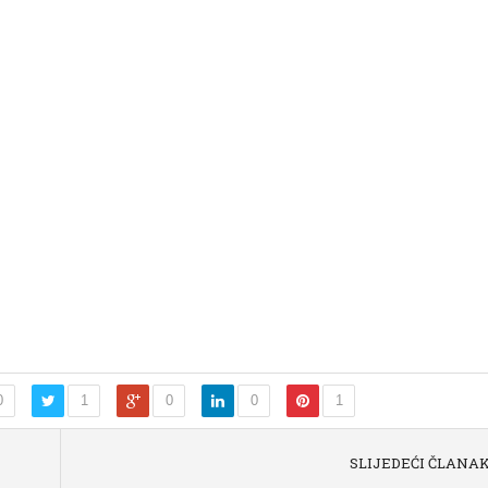
0
1
0
0
1
SLIJEDEĆI ČLANA