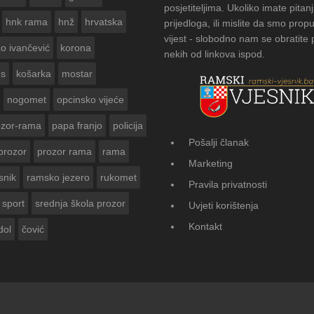
posjetiteljima. Ukoliko imate pitanj
hnk rama
hnž
hrvatska
prijedloga, ili mislite da smo propu
vijest - slobodno nam se obratite
zo ivančević
korona
nekih od linkova ispod.
us
košarka
mostar
nogomet
opcinsko vijeće
ozor-rama
papa franjo
policija
Pošalji članak
prozor
prozor rama
rama
FOTOGALERIJA: Čuvanje običaja u Do
Marketing
Vasti
snik
ramsko jezero
rukomet
Pravila privatnosti
sport
srednja škola prozor
Uvjeti korištenja
Kontakt
dol
čović