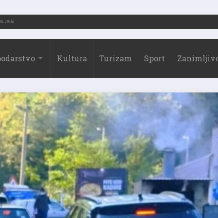
-2026.)
31.07.2026. 19:10
odarstvo
Kultura
Turizam
Sport
Zanimljivo