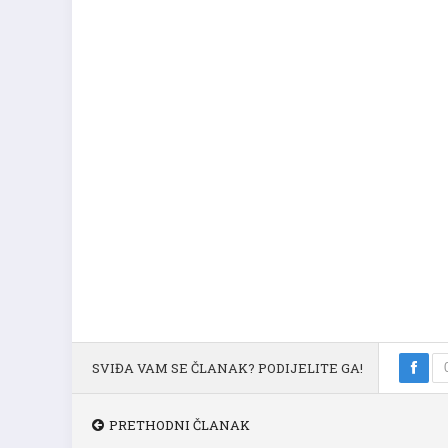
SVIĐA VAM SE ČLANAK? PODIJELITE GA!
PRETHODNI ČLANAK