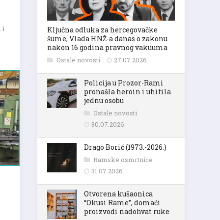
 i
Ključna odluka za hercegovačke
šume, Vlada HNŽ-a danas o zakonu
nakon 16 godina pravnog vakuuma
Ostale novosti
27.07.2026.
Policija u Prozor-Rami
pronašla heroin i uhitila
jednu osobu
Ostale novosti
30.07.2026.
Drago Borić (1973.-2026.)
Ramske osmrtnice
31.07.2026.
Otvorena kušaonica
“Okusi Rame”, domaći
proizvodi nadohvat ruke