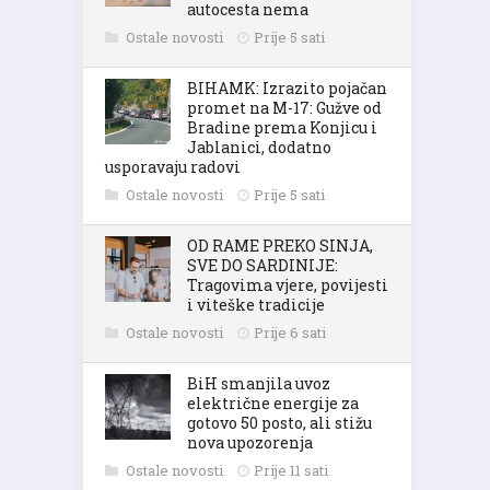
autocesta nema
Ostale novosti
Prije 5 sati
BIHAMK: Izrazito pojačan
promet na M-17: Gužve od
Bradine prema Konjicu i
Jablanici, dodatno
usporavaju radovi
Ostale novosti
Prije 5 sati
OD RAME PREKO SINJA,
SVE DO SARDINIJE:
Tragovima vjere, povijesti
i viteške tradicije
Ostale novosti
Prije 6 sati
BiH smanjila uvoz
električne energije za
gotovo 50 posto, ali stižu
nova upozorenja
Ostale novosti
Prije 11 sati