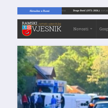
ajući temelje kuće, pronašao vrijedne arheološke ostatke
Drago Borić (1973.
Aktualno u Rami
24.07.2026. 13:51
Novosti
Gosp