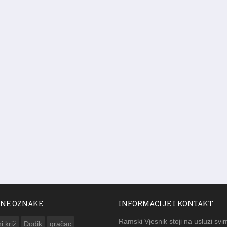
NE OZNAKE
INFORMACIJE I KONTAKT
Ramski Vjesnik stoji na usluzi svi
i križ
Dodik
gračac