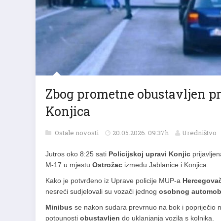
Zbog prometne obustavljen pr
Konjica
Ostale novosti
20.05.2026. 09:37h
Uredništvo
Jutros oko 8:25 sati
Policijskoj upravi Konjic
prijavlje
M-17 u mjestu
Ostrožac
između Jablanice i Konjica.
Kako je potvrđeno iz Uprave policije MUP-a
Hercegovač
nesreći sudjelovali su vozači jednog
osobnog automob
Minibus
se nakon sudara prevrnuo na bok i popriječio na
potpunosti
obustavljen
do uklanjanja vozila s kolnika.