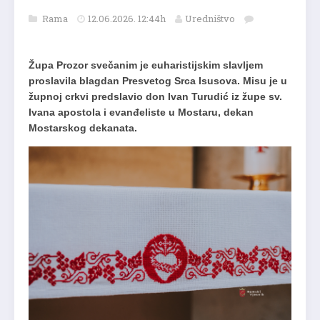
Rama
12.06.2026. 12:44h
Uredništvo
Župa Prozor svečanim je euharistijskim slavljem
proslavila blagdan Presvetog Srca Isusova. Misu je u
župnoj crkvi predslavio don Ivan Turudić iz župe sv.
Ivana apostola i evanđeliste u Mostaru, dekan
Mostarskog dekanata.