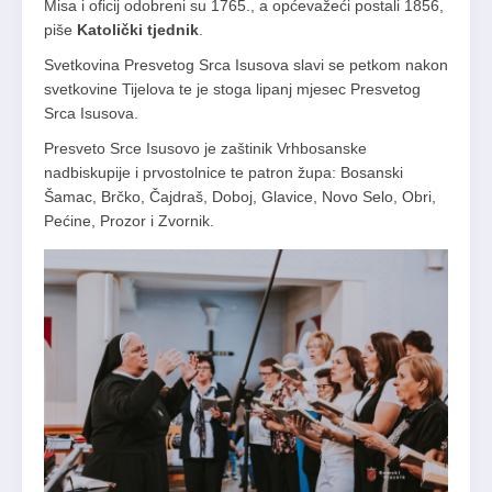
Misa i oficij odobreni su 1765., a općevažeći postali 1856,
piše
Katolički tjednik
.
Svetkovina Presvetog Srca Isusova slavi se petkom nakon
svetkovine Tijelova te je stoga lipanj mjesec Presvetog
Srca Isusova.
Presveto Srce Isusovo je zaštinik Vrhbosanske
nadbiskupije i prvostolnice te patron župa: Bosanski
Šamac, Brčko, Čajdraš, Doboj, Glavice, Novo Selo, Obri,
Pećine, Prozor i Zvornik.