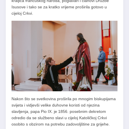
kraljica francuskog naroda, poglavari i članovi Družbe
Isusove i tako se za kratko vrijeme proširila gotovo u
cijeloj Crkvi.
Nakon što se svetkovina proširila po mnogim biskupijama
svijeta i vidjevši velike duhovne koristi od njezina
slavljenja, papa Pio IX. je 1856. posebnim dekretom
odredio da se službeno slavi u cijeloj Katoličkoj Crkvi
osobito s obzirom na potrebu zadovoljštine za grijehe.