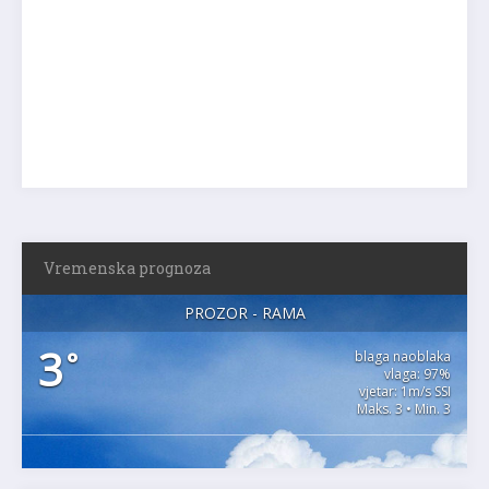
Vremenska prognoza
PROZOR - RAMA
3
°
blaga naoblaka
vlaga: 97%
vjetar: 1m/s SSI
Maks. 3 • Min. 3