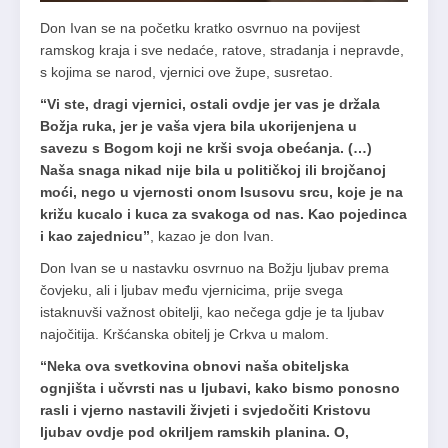
Don Ivan se na početku kratko osvrnuo na povijest
ramskog kraja i sve nedaće, ratove, stradanja i nepravde,
s kojima se narod, vjernici ove župe, susretao.
“Vi ste, dragi vjernici, ostali ovdje jer vas je držala
Božja ruka, jer je vaša vjera bila ukorijenjena u
savezu s Bogom koji ne krši svoja obećanja. (…)
Naša snaga nikad nije bila u političkoj ili brojčanoj
moći, nego u vjernosti onom Isusovu srcu, koje je na
križu kucalo i kuca za svakoga od nas. Kao pojedinca
i kao zajednicu”
, kazao je don Ivan.
Don Ivan se u nastavku osvrnuo na Božju ljubav prema
čovjeku, ali i ljubav među vjernicima, prije svega
istaknuvši važnost obitelji, kao nečega gdje je ta ljubav
najočitija. Kršćanska obitelj je Crkva u malom.
“Neka ova svetkovina obnovi naša obiteljska
ognjišta i učvrsti nas u ljubavi, kako bismo ponosno
rasli i vjerno nastavili živjeti i svjedočiti Kristovu
ljubav ovdje pod okriljem ramskih planina. O,