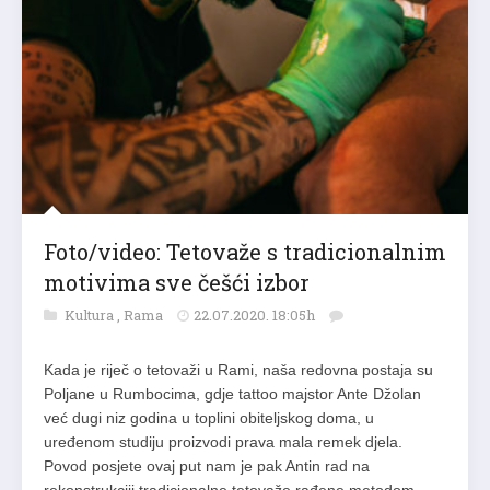
Foto/video: Tetovaže s tradicionalnim
motivima sve češći izbor
Kultura
,
Rama
22.07.2020. 18:05h
Kada je riječ o tetovaži u Rami, naša redovna postaja su
Poljane u Rumbocima, gdje tattoo majstor Ante Džolan
već dugi niz godina u toplini obiteljskog doma, u
uređenom studiju proizvodi prava mala remek djela.
Povod posjete ovaj put nam je pak Antin rad na
rekonstrukciji tradicionalne tetovaže rađene metodom…