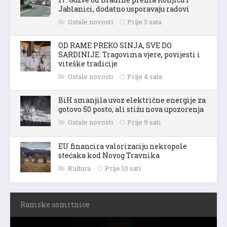
Jablanici, dodatno usporavaju radovi
Ostale novosti
Prije 3 sata
OD RAME PREKO SINJA, SVE DO
SARDINIJE: Tragovima vjere, povijesti i
viteške tradicije
Ostale novosti
Prije 4 sata
BiH smanjila uvoz električne energije za
gotovo 50 posto, ali stižu nova upozorenja
Ostale novosti
Prije 9 sati
EU financira valorizaciju nekropole
stećaka kod Novog Travnika
Kultura
Prije 10 sati
Ramske osmrtnice