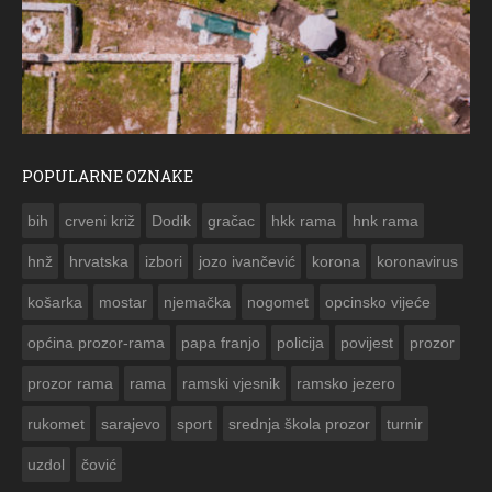
POPULARNE OZNAKE
ČESTITKA RAMSKOG VJESNIKA ZA USKRS 2023. GODINE
bih
crveni križ
Dodik
gračac
hkk rama
hnk rama


hnž
hrvatska
izbori
jozo ivančević
korona
koronavirus
košarka
mostar
njemačka
nogomet
opcinsko vijeće
općina prozor-rama
papa franjo
policija
povijest
prozor
prozor rama
rama
ramski vjesnik
ramsko jezero
rukomet
sarajevo
sport
srednja škola prozor
turnir
uzdol
čović