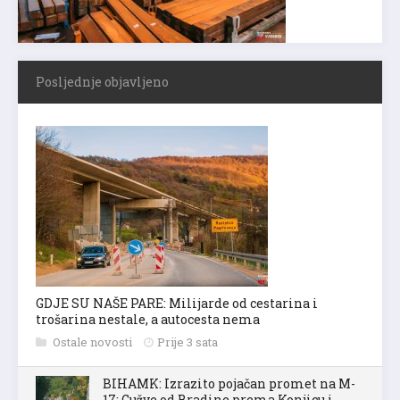
Posljednje objavljeno
GDJE SU NAŠE PARE: Milijarde od cestarina i
trošarina nestale, a autocesta nema
Ostale novosti
Prije 3 sata
BIHAMK: Izrazito pojačan promet na M-
17: Gužve od Bradine prema Konjicu i