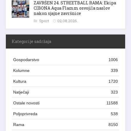
ZAVRŠEN 24. STREETBALL RAMA: Ekipa
CIBONA Aqua Flamm osvojila naslov
nakon sjajne završnice
Sport
02.08.2026.
Kategorije sadržaja
Gospodarstvo
1006
Kolumne
339
Kultura
1720
Natječaji
323
Ostale novosti
11588
Poljoprivreda
538
Rama
8150