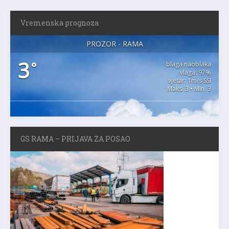
Vremenska prognoza
PROZOR - RAMA
3
°
blaga naoblaka
vlaga: 97%
vjetar: 1m/s SSI
Maks. 3 • Min. 3
GS RAMA – PRIJAVA ZA POSAO