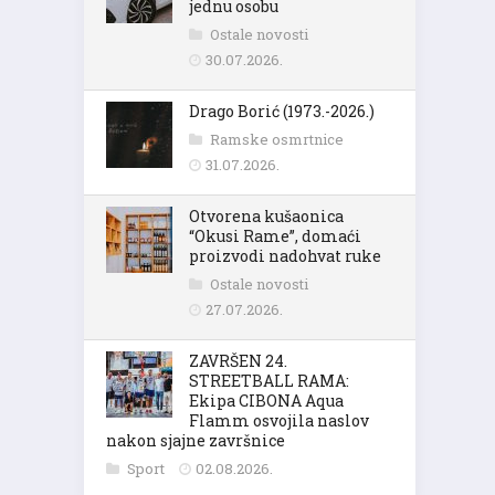
jednu osobu
Ostale novosti
30.07.2026.
Drago Borić (1973.-2026.)
Ramske osmrtnice
31.07.2026.
Otvorena kušaonica
“Okusi Rame”, domaći
proizvodi nadohvat ruke
Ostale novosti
27.07.2026.
ZAVRŠEN 24.
STREETBALL RAMA:
Ekipa CIBONA Aqua
Flamm osvojila naslov
nakon sjajne završnice
Sport
02.08.2026.