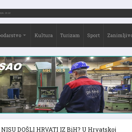
2026.)
31.07.2026. 19:10
odarstvo
Kultura
Turizam
Sport
Zanimljivo