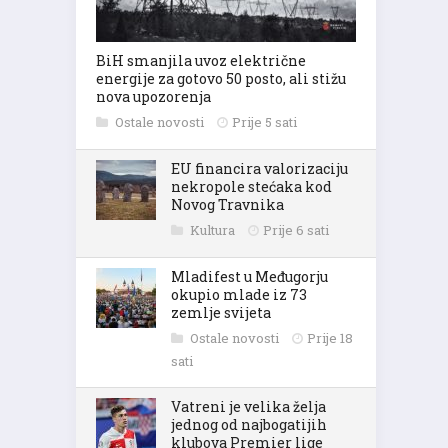
BiH smanjila uvoz električne
energije za gotovo 50 posto, ali stižu
nova upozorenja
Ostale novosti
Prije 5 sati
EU financira valorizaciju
nekropole stećaka kod
Novog Travnika
Kultura
Prije 6 sati
Mladifest u Međugorju
okupio mlade iz 73
zemlje svijeta
Ostale novosti
Prije 18
sati
Vatreni je velika želja
jednog od najbogatijih
klubova Premier lige