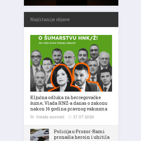
Najčitanije objave
Ključna odluka za hercegovačke
šume, Vlada HNŽ-a danas o zakonu
nakon 16 godina pravnog vakuuma
Ostale novosti
27.07.2026.
Policija u Prozor-Rami
pronašla heroin i uhitila