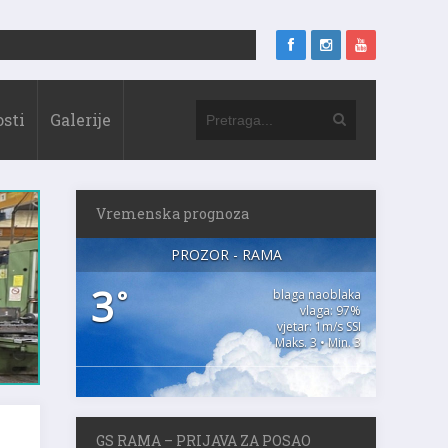
sti
Galerije
Vremenska prognoza
PROZOR - RAMA
3
°
blaga naoblaka
vlaga: 97%
vjetar: 1m/s SSI
Maks. 3 • Min. 3
GS RAMA – PRIJAVA ZA POSAO