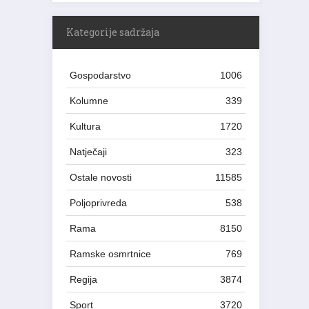
Kategorije sadržaja
Gospodarstvo
1006
Kolumne
339
Kultura
1720
Natječaji
323
Ostale novosti
11585
Poljoprivreda
538
Rama
8150
Ramske osmrtnice
769
Regija
3874
Sport
3720