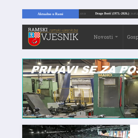
jući temelje kuće, pronašao vrijedne arheološke ostatke
Drago Borić (1973.-
Aktualno u Rami
24.07.2026. 13:51
Novosti
Gosp