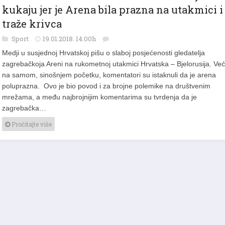
NISU DOŠLI HRVATI IZ BiH? U Hrvatskoj
kukaju jer je Arena bila prazna na utakmici i
traže krivca
Sport
19.01.2018. 14:00h
Medji u susjednoj Hrvatskoj pišu o slaboj posjećenosti gledatelja
zagrebačkoja Areni na rukometnoj utakmici Hrvatska – Bjelorusija. Već
na samom, sinošnjem početku, komentatori su istaknuli da je arena
poluprazna. Ovo je bio povod i za brojne polemike na društvenim
mrežama, a među najbrojnijim komentarima su tvrdenja da je
zagrebačka…
Pročitajte više