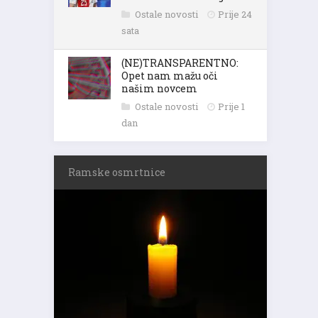
Ostale novosti
Prije 24
sata
(NE)TRANSPARENTNO:
Opet nam mažu oči
našim novcem
Ostale novosti
Prije 1
dan
Ramske osmrtnice