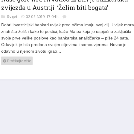
Naše gore list: Hrvatica iz BiH je bankarska
zvijezda u Austriji: ‘Želim biti bogata’
Svijet
02.05.2019. 17:04h
Dobri investicijski bankari uvijek pred očima imaju svoj cilj. Uvijek mor
znati što želiš i kako to postići, kaže Matea koja je uspješno zaključila
svoje prve velike poslove kao bankarska analitičarka – piše 24 sata.
Oduvijek je bila predana svojim ciljevima i samouvjerena. Novac je
odavno u njenom životu igrao…
Pročitajte više