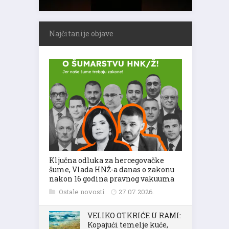
Najčitanije objave
Ključna odluka za hercegovačke
šume, Vlada HNŽ-a danas o zakonu
nakon 16 godina pravnog vakuuma
Ostale novosti
27.07.2026.
VELIKO OTKRIĆE U RAMI:
Kopajući temelje kuće,