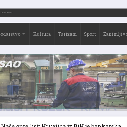
.-2026.)
31.07.2026. 19:10
odarstvo
Kultura
Turizam
Sport
Zanimljivo