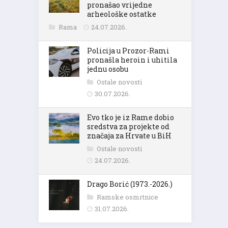
pronašao vrijedne
arheološke ostatke
Rama
24.07.2026.
Policija u Prozor-Rami
pronašla heroin i uhitila
jednu osobu
Ostale novosti
30.07.2026.
Evo tko je iz Rame dobio
sredstva za projekte od
značaja za Hrvate u BiH
Ostale novosti
24.07.2026.
Drago Borić (1973.-2026.)
Ramske osmrtnice
31.07.2026.