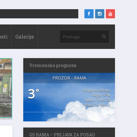
sti
Galerije
Vremenska prognoza
PROZOR - RAMA
3
°
blaga naoblaka
vlaga: 97%
vjetar: 1m/s SSI
Maks. 3 • Min. 3
GS RAMA – PRIJAVA ZA POSAO