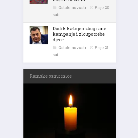
Ostale novosti
Prije 20
sati
Dodik kažnjen zbog rane
kampanje i zloupotrebe
djece
Ostale novosti
Prije 21
sat
Ramske osmrtnice