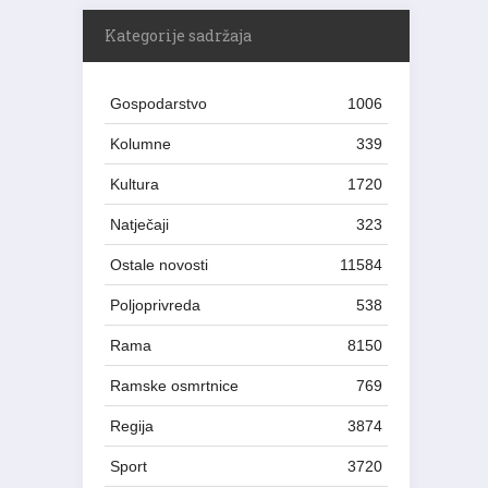
Kategorije sadržaja
Gospodarstvo
1006
Kolumne
339
Kultura
1720
Natječaji
323
Ostale novosti
11584
Poljoprivreda
538
Rama
8150
Ramske osmrtnice
769
Regija
3874
Sport
3720