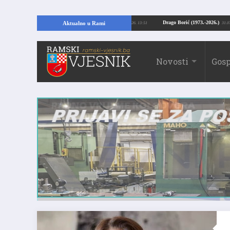
opajući temelje kuće, pronašao vrijedne arheološke ostatke
Drago Borić (1973
Aktualno u Rami
24.07.2026. 13:51
Novosti
Gosp