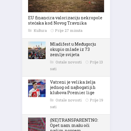
EU financira valorizaciju nekropole
stećaka kod Novog Travnika
Kultura
Prije 27 minuta
Mladifest u Međugorju
okupio mlade iz 73
zemlje svijeta
Ostale novosti
Prije 13
sati
Vatreni je velika želja
jednog od najbogatijih
klubova Premier lige
Ostale novosti
Prije 19
sati
(NE)TRANSPARENTNO:
Opet nam mažu oči
našim novcem