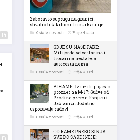
Zaboravio suprugu na granici,
shvatio tek kilometrima kasnije
Ostale novosti
Prije 4 sata
GDJE SU NAŠE PARE:
Milijarde od cestarina i
trošarina nestale, a
a
autocesta nema
Ostale novosti
Prije 8 sati
BIHAMK: Izrazito pojačan
ka
promet na M-17: Gužve od
Bradine prema Konjicu i
Jablanici, dodatno
usporavaju radovi
Ostale novosti
Prije 8 sati
OD RAME PREKO SINJA,
SVE DO SARDINIJE: