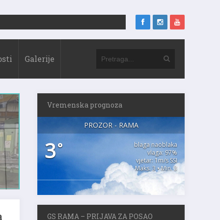
sti
Galerije
Vremenska prognoza
PROZOR - RAMA
3
°
blaga naoblaka
vlaga: 97%
vjetar: 1m/s SSI
Maks. 3 • Min. 3
a
GS RAMA – PRIJAVA ZA POSAO