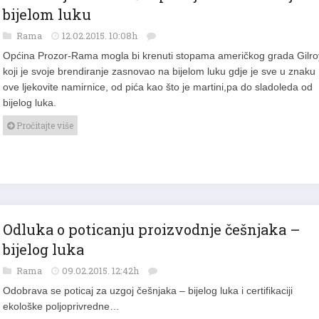
bijelom luku
Rama
12.02.2015. 10:08h
Općina Prozor-Rama mogla bi krenuti stopama američkog grada Gilro
koji je svoje brendiranje zasnovao na bijelom luku gdje je sve u znaku
ove ljekovite namirnice, od pića kao što je martini,pa do sladoleda od
bijelog luka.
Pročitajte više
Odluka o poticanju proizvodnje češnjaka –
bijelog luka
Rama
09.02.2015. 12:42h
Odobrava se poticaj za uzgoj češnjaka – bijelog luka i certifikaciji
ekološke poljoprivredne…