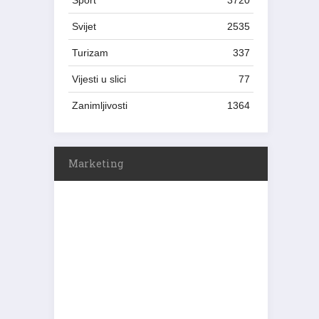
Sport
3720
Svijet
2535
Turizam
337
Vijesti u slici
77
Zanimljivosti
1364
Marketing