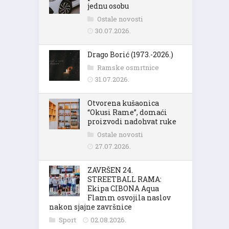
jednu osobu
Ostale novosti
30.07.2026.
Drago Borić (1973.-2026.)
Ramske osmrtnice
31.07.2026.
Otvorena kušaonica
“Okusi Rame”, domaći
proizvodi nadohvat ruke
Ostale novosti
27.07.2026.
ZAVRŠEN 24.
STREETBALL RAMA:
Ekipa CIBONA Aqua
Flamm osvojila naslov
nakon sjajne završnice
Sport
02.08.2026.