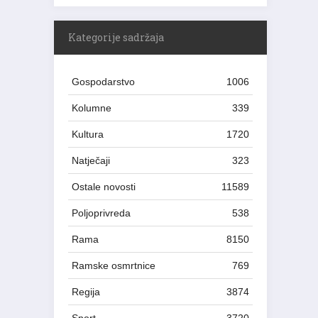
Kategorije sadržaja
Gospodarstvo
1006
Kolumne
339
Kultura
1720
Natječaji
323
Ostale novosti
11589
Poljoprivreda
538
Rama
8150
Ramske osmrtnice
769
Regija
3874