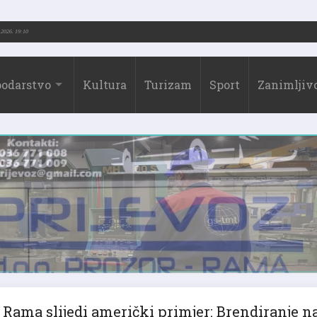
3.-2026.)
31.07.2026. 19:10
odarstvo
Kultura
Turizam
Sport
Zanimljivo
Rama slijedi američki primjer: Brendiranje n