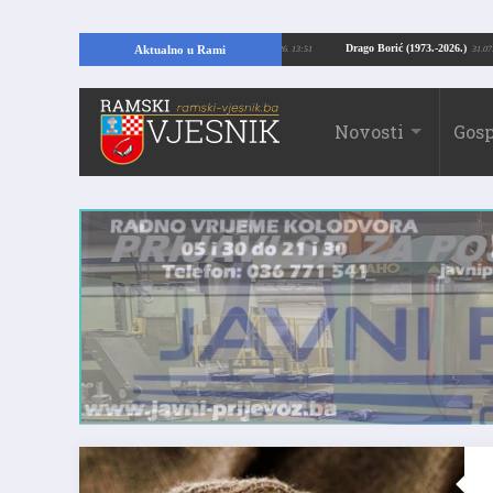
Kopajući temelje kuće, pronašao vrijedne arheološke ostatke
Drago Borić (197
Aktualno u Rami
24.07.2026. 13:51
Novosti
Gosp