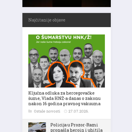
Najčitanije objave
Ključna odluka za hercegovačke
šume, Vlada HNŽ-a danas o zakonu
nakon 16 godina pravnog vakuuma
Ostale novosti
27.07.2026.
Policija u Prozor-Rami
pronašla heroin i uhitila