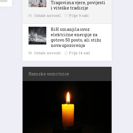
Tragovima vjere, povijesti
i viteške tradicije
Ostale novosti
Prije 9 sati
BiH smanjila uvoz
električne energije za
gotovo 50 posto, ali stižu
nova upozorenja
Ostale novosti
Prije 14 sati
Ramske osmrtnice