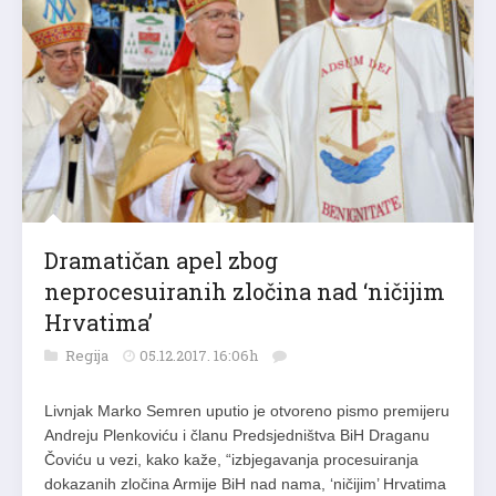
Dramatičan apel zbog
neprocesuiranih zločina nad ‘ničijim
Hrvatima’
Regija
05.12.2017. 16:06h
Livnjak Marko Semren uputio je otvoreno pismo premijeru
Andreju Plenkoviću i članu Predsjedništva BiH Draganu
Čoviću u vezi, kako kaže, “izbjegavanja procesuiranja
dokazanih zločina Armije BiH nad nama, ‘ničijim’ Hrvatima