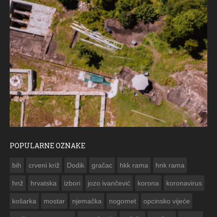
POPULARNE OZNAKE
ČE
bih
crveni križ
Dodik
gračac
hkk rama
hnk rama


hnž
hrvatska
izbori
jozo ivančević
korona
koronavirus
košarka
mostar
njemačka
nogomet
opcinsko vijeće