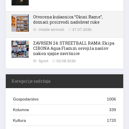
Otvorena kušaonica “Okusi Rame”,
domaći proizvodi nadohvat ruke
Ostale novosti
27.07.2026.
ZAVRŠEN 24. STREETBALL RAMA: Ekipa
CIBONA Aqua Flamm osvojila naslov
nakon sjajne završnice
Sport
02.08.2026.
Kategorije sadržaja
Gospodarstvo
1006
Kolumne
339
Kultura
1720