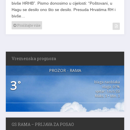
bivše HRHB”. Pismo donosimo u cijelosti: “Poštovani, u
Hagu se desilo ono što se desilo. Presuda Hrvatima RH i
bivše…
Pročitajte više
Vremenska prognoza
PROZOR - RAMA
3
°
blaga naoblaka
vlaga: 97%
vjetar: 1m/s SSI
Maks. 3 • Min. 3
GS RAMA – PRIJAVA ZA POSAO