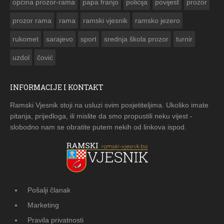
općina prozor-rama
papa franjo
policija
povijest
prozor
prozor rama
rama
ramski vjesnik
ramsko jezero
rukomet
sarajevo
sport
srednja škola prozor
turnir
uzdol
čović
INFORMACIJE I KONTAKT
Ramski Vjesnik stoji na usluzi svim posjetiteljima. Ukoliko imate
pitanja, prijedloga, ili mislite da smo propustili neku vijest -
slobodno nam se obratite putem nekih od linkova ispod.
Pošalji članak
Marketing
Pravila privatnosti