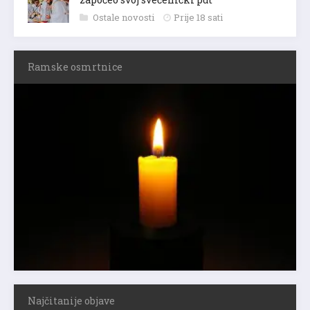
Ostale novosti
Prije 18 sati
Ramske osmrtnice
Najčitanije objave