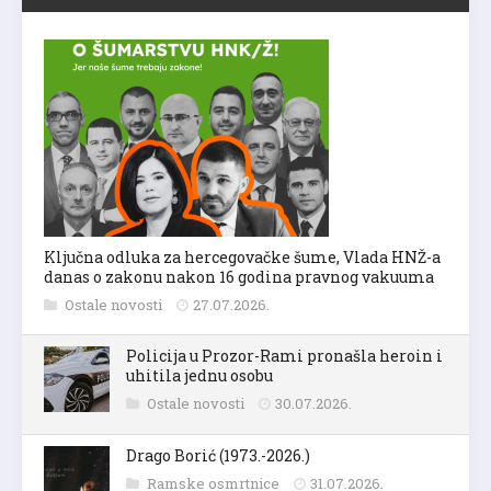
Ključna odluka za hercegovačke šume, Vlada HNŽ-a
danas o zakonu nakon 16 godina pravnog vakuuma
Ostale novosti
27.07.2026.
Policija u Prozor-Rami pronašla heroin i
uhitila jednu osobu
Ostale novosti
30.07.2026.
Drago Borić (1973.-2026.)
Ramske osmrtnice
31.07.2026.