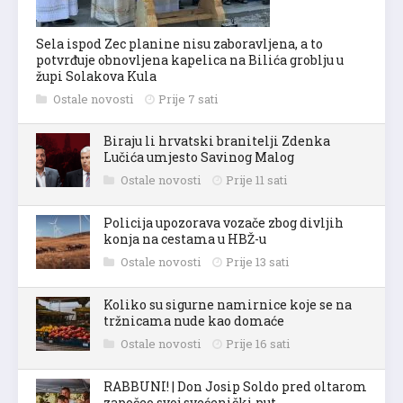
Sela ispod Zec planine nisu zaboravljena, a to
potvrđuje obnovljena kapelica na Bilića groblju u
župi Solakova Kula
Ostale novosti
Prije 7 sati
Biraju li hrvatski branitelji Zdenka
Lučića umjesto Savinog Malog
Ostale novosti
Prije 11 sati
Policija upozorava vozače zbog divljih
konja na cestama u HBŽ-u
Ostale novosti
Prije 13 sati
Koliko su sigurne namirnice koje se na
tržnicama nude kao domaće
Ostale novosti
Prije 16 sati
RABBUNI! | Don Josip Soldo pred oltarom
započeo svoj svećenički put