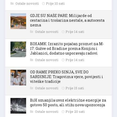
Ostale novosti
Prije 10 sati
GDJE SU NAŠE PARE: Milijarde od
cestarina i trošarina nestale, a autocesta
nema
Ostale novosti
Prije 14 sati
BIHAMK: Izrazito pojačan promet na M-
17: Gužve od Bradine prema Konjicu i
Jablanici, dodatno usporavaju radovi
Ostale novosti
Prije 14 sati
OD RAME PREKO SINJA, SVE DO
SARDINIJE: Tragovima vjere, povijesti i
viteške tradicije
Ostale novosti
Prije 15 sati
BiH smanjila uvoz električne energije za
gotovo 50 posto, ali stižu nova upozorenja
Ostale novosti
Prije 20 sati