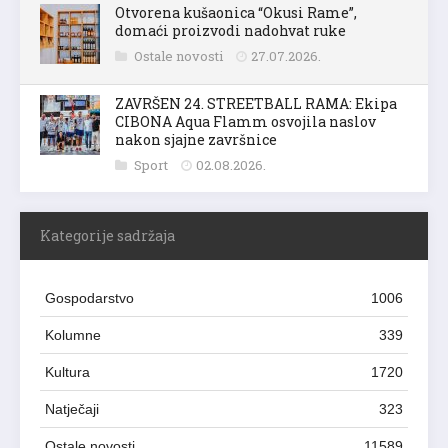
Otvorena kušaonica “Okusi Rame”,
domaći proizvodi nadohvat ruke
Ostale novosti
27.07.2026.
ZAVRŠEN 24. STREETBALL RAMA: Ekipa
CIBONA Aqua Flamm osvojila naslov
nakon sjajne završnice
Sport
02.08.2026.
Kategorije sadržaja
Gospodarstvo
1006
Kolumne
339
Kultura
1720
Natječaji
323
Ostale novosti
11589