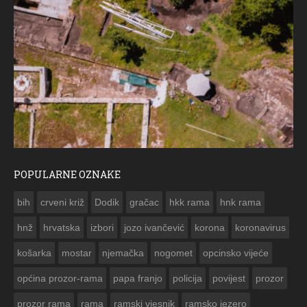
POPULARNE OZNAKE
ČE
bih
crveni križ
Dodik
gračac
hkk rama
hnk rama


hnž
hrvatska
izbori
jozo ivančević
korona
koronavirus
košarka
mostar
njemačka
nogomet
opcinsko vijeće
općina prozor-rama
papa franjo
policija
povijest
prozor
prozor rama
rama
ramski vjesnik
ramsko jezero