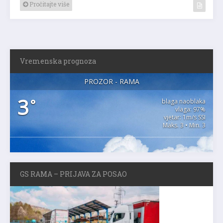
Pročitajte više
Vremenska prognoza
PROZOR - RAMA
3
°
blaga naoblaka
vlaga: 97%
vjetar: 1m/s SSI
Maks. 3 • Min. 3
GS RAMA – PRIJAVA ZA POSAO