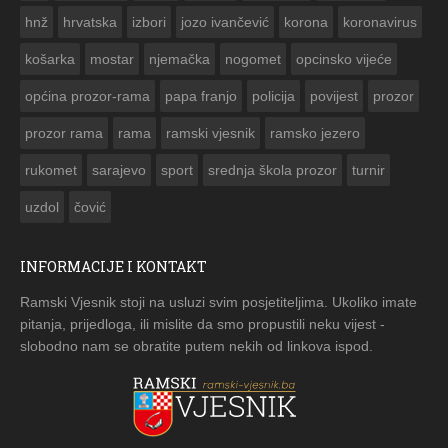


hnž
hrvatska
izbori
jozo ivančević
korona
koronavirus
košarka
mostar
njemačka
nogomet
opcinsko vijeće
općina prozor-rama
papa franjo
policija
povijest
prozor
prozor rama
rama
ramski vjesnik
ramsko jezero
rukomet
sarajevo
sport
srednja škola prozor
turnir
uzdol
čović
INFORMACIJE I KONTAKT
Ramski Vjesnik stoji na usluzi svim posjetiteljima. Ukoliko imate
pitanja, prijedloga, ili mislite da smo propustili neku vijest -
slobodno nam se obratite putem nekih od linkova ispod.