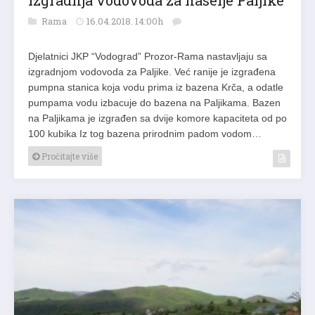
Izgradnja vodovoda za naselje Paljike
Rama
16.04.2018. 14:00h
Djelatnici JKP “Vodograd” Prozor-Rama nastavljaju sa
izgradnjom vodovoda za Paljike. Već ranije je izgrađena
pumpna stanica koja vodu prima iz bazena Krča, a odatle
pumpama vodu izbacuje do bazena na Paljikama. Bazen
na Paljikama je izgrađen sa dvije komore kapaciteta od po
100 kubika Iz tog bazena prirodnim padom vodom…
Pročitajte više