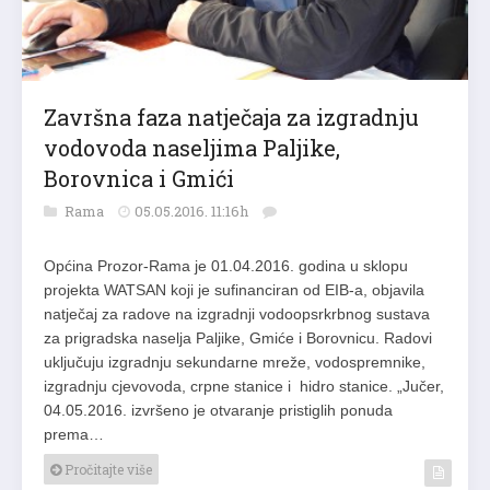
Završna faza natječaja za izgradnju
vodovoda naseljima Paljike,
Borovnica i Gmići
Rama
05.05.2016. 11:16h
Općina Prozor-Rama je 01.04.2016. godina u sklopu
projekta WATSAN koji je sufinanciran od EIB-a, objavila
natječaj za radove na izgradnji vodoopsrkrbnog sustava
za prigradska naselja Paljike, Gmiće i Borovnicu. Radovi
uključuju izgradnju sekundarne mreže, vodospremnike,
izgradnju cjevovoda, crpne stanice i hidro stanice. „Jučer,
04.05.2016. izvršeno je otvaranje pristiglih ponuda
prema…
Pročitajte više