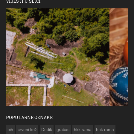
VIJESTI U SLICI
POPULARNE OZNAKE
ČESTITKA RAMSKOG VJESNIKA ZA USKRS 2023. GODINE
bih
crveni križ
Dodik
gračac
hkk rama
hnk rama