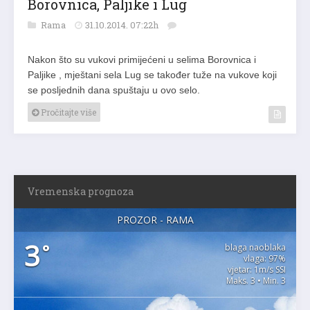
Borovnica, Paljike i Lug
Rama
31.10.2014. 07:22h
Nakon što su vukovi primijećeni u selima Borovnica i
Paljike , mještani sela Lug se također tuže na vukove koji
se posljednih dana spuštaju u ovo selo.
Pročitajte više
Vremenska prognoza
PROZOR - RAMA
3
°
blaga naoblaka
vlaga: 97%
vjetar: 1m/s SSI
Maks. 3 • Min. 3