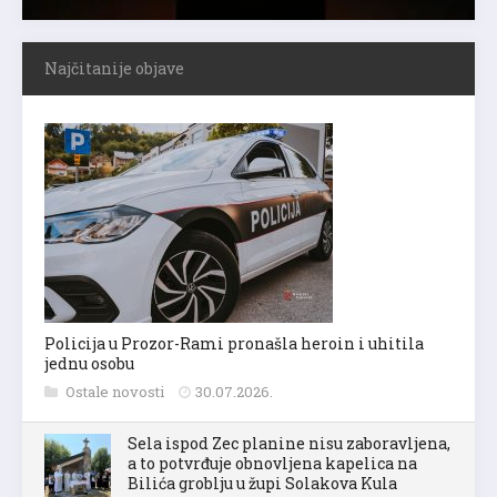
Najčitanije objave
Policija u Prozor-Rami pronašla heroin i uhitila
jednu osobu
Ostale novosti
30.07.2026.
Sela ispod Zec planine nisu zaboravljena,
a to potvrđuje obnovljena kapelica na
Bilića groblju u župi Solakova Kula