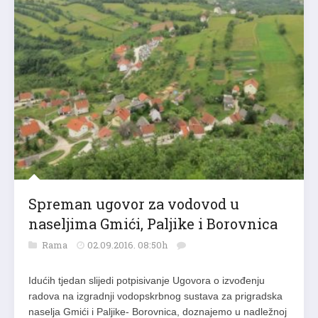
Spreman ugovor za vodovod u
naseljima Gmići, Paljike i Borovnica
Rama
02.09.2016. 08:50h
Idućih tjedan slijedi potpisivanje Ugovora o izvođenju
radova na izgradnji vodopskrbnog sustava za prigradska
naselja Gmići i Paljike- Borovnica, doznajemo u nadležnoj