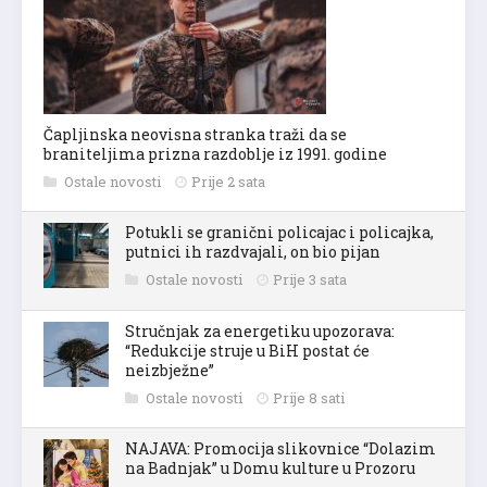
Čapljinska neovisna stranka traži da se
braniteljima prizna razdoblje iz 1991. godine
Ostale novosti
Prije 2 sata
Potukli se granični policajac i policajka,
putnici ih razdvajali, on bio pijan
Ostale novosti
Prije 3 sata
Stručnjak za energetiku upozorava:
“Redukcije struje u BiH postat će
neizbježne”
Ostale novosti
Prije 8 sati
NAJAVA: Promocija slikovnice “Dolazim
na Badnjak” u Domu kulture u Prozoru