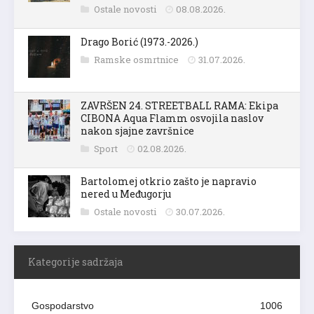
Ostale novosti
08.08.2026.
Drago Borić (1973.-2026.)
Ramske osmrtnice
31.07.2026.
ZAVRŠEN 24. STREETBALL RAMA: Ekipa
CIBONA Aqua Flamm osvojila naslov
nakon sjajne završnice
Sport
02.08.2026.
Bartolomej otkrio zašto je napravio
nered u Međugorju
Ostale novosti
30.07.2026.
Kategorije sadržaja
Gospodarstvo
1006