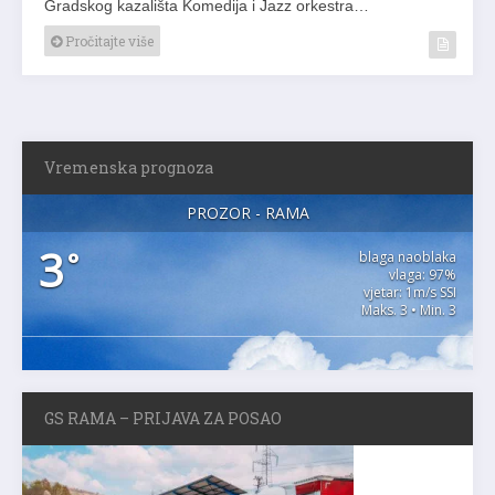
Gradskog kazališta Komedija i Jazz orkestra…
Pročitajte više
Vremenska prognoza
PROZOR - RAMA
3
°
blaga naoblaka
vlaga: 97%
vjetar: 1m/s SSI
Maks. 3 • Min. 3
GS RAMA – PRIJAVA ZA POSAO