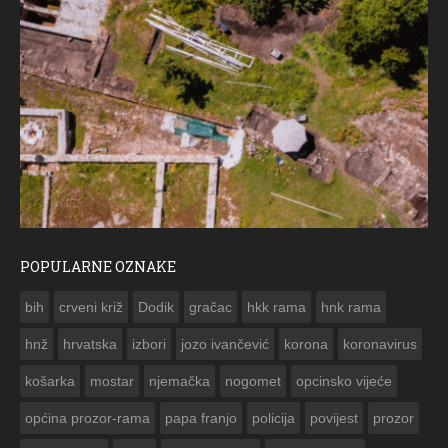
POPULARNE OZNAKE
ČE
bih
crveni križ
Dodik
gračac
hkk rama
hnk rama


hnž
hrvatska
izbori
jozo ivančević
korona
koronavirus
košarka
mostar
njemačka
nogomet
opcinsko vijeće
općina prozor-rama
papa franjo
policija
povijest
prozor