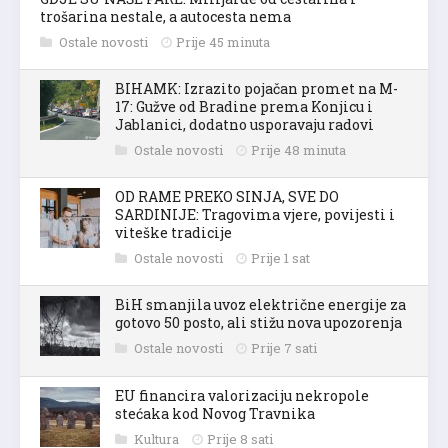
trošarina nestale, a autocesta nema
Ostale novosti
Prije 45 minuta
BIHAMK: Izrazito pojačan promet na M-
17: Gužve od Bradine prema Konjicu i
Jablanici, dodatno usporavaju radovi
Ostale novosti
Prije 48 minuta
OD RAME PREKO SINJA, SVE DO
SARDINIJE: Tragovima vjere, povijesti i
viteške tradicije
Ostale novosti
Prije 1 sat
BiH smanjila uvoz električne energije za
gotovo 50 posto, ali stižu nova upozorenja
Ostale novosti
Prije 7 sati
EU financira valorizaciju nekropole
stećaka kod Novog Travnika
Kultura
Prije 8 sati