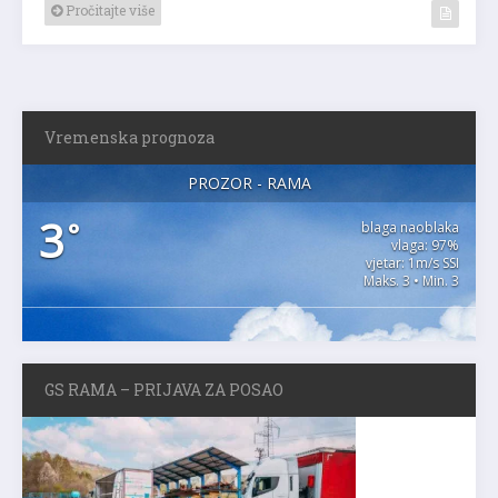
Pročitajte više
Vremenska prognoza
PROZOR - RAMA
3
°
blaga naoblaka
vlaga: 97%
vjetar: 1m/s SSI
Maks. 3 • Min. 3
GS RAMA – PRIJAVA ZA POSAO