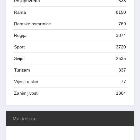
Poljoprivreda
538
Rama
8150
Ramske osmrtnice
769
Regija
3874
Sport
3720
Svijet
2535
Turizam
337
Vijesti u slici
77
Zanimljivosti
1364
Marketing