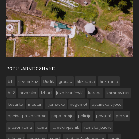
POPULARNE OZNAKE
ČE
bih
crveni križ
Dodik
gračac
hkk rama
hnk rama


hnž
hrvatska
izbori
jozo ivančević
korona
koronavirus
košarka
mostar
njemačka
nogomet
opcinsko vijeće
općina prozor-rama
papa franjo
policija
povijest
prozor
prozor rama
rama
ramski vjesnik
ramsko jezero
rukomet
sarajevo
sport
srednja škola prozor
turnir