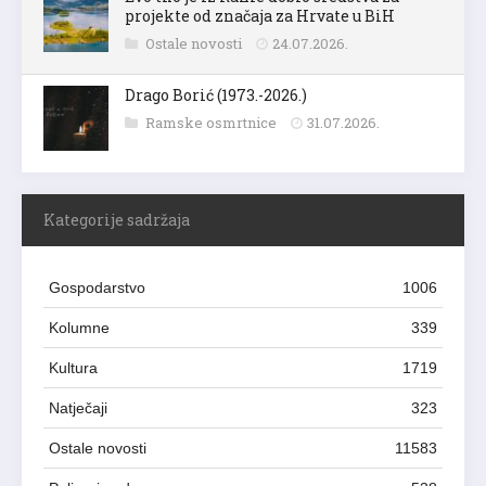
projekte od značaja za Hrvate u BiH
Ostale novosti
24.07.2026.
Drago Borić (1973.-2026.)
Ramske osmrtnice
31.07.2026.
Kategorije sadržaja
Gospodarstvo
1006
Kolumne
339
Kultura
1719
Natječaji
323
Ostale novosti
11583