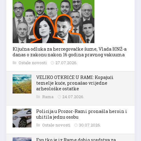
Ključna odluka za hercegovačke šume, Vlada HNŽ-a
danas o zakonu nakon 16 godina pravnog vakuuma
Ostale novosti
27.07.2026.
VELIKO OTKRIĆE U RAMI: Kopajući
temelje kuće, pronašao vrijedne
arheološke ostatke
Rama
24.07.2026.
Policija u Prozor-Rami pronašla heroin i
uhitila jednu osobu
Ostale novosti
30.07.2026.
Evo tko je iz Rame dobio sredstva za