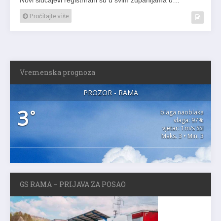
Pročitajte više
Vremenska prognoza
PROZOR - RAMA
3
°
blaga naoblaka
vlaga: 97%
vjetar: 1m/s SSI
Maks. 3 • Min. 3
GS RAMA – PRIJAVA ZA POSAO