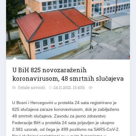
U BiH 825 novozaraženih
koronavirusom, 48 smrtnih slučajeva
Ostale novosti
24.11.2021. 13:40h
U Bosni i Hercegovini u protekla 24 sata registrirano je
825 slučajeva zaraze koronavirusom, dok je zabilježeno
48 smrtnih slučajeva. Zavodu za javno zdravstvo
Federacije BiH u protekla 24 sata prijavljen je ukupno
2.981 uzorak, od čega je 499 pozitivno na SARS-CoV-2.
Novi slučajevi registrirani su u svim županijama u…