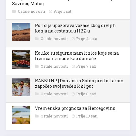
Savinog Malog
Ostale novosti
Prije 1 sat
Policija upozorava vozače zbog divljih
konja na cestama u HBŽ-u
Ostale novosti
Prije 4 sata
Koliko su sigurne namirnice koje se na
tržnicama nude kao domaće
Ostale novosti
Prije 7 sati
RABBUNI! | Don Josip Soldo pred oltarom
započeo svoj svećenički put
Ostale novosti
Prije 8 sati
Vremenska prognoza za Hercegovinu
Ostale novosti
Prije 13 sati