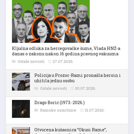
Ključna odluka za hercegovačke šume, Vlada HNŽ-a
danas o zakonu nakon 16 godina pravnog vakuuma
Ostale novosti
27.07.2026.
Policija u Prozor-Rami pronašla heroin i
uhitila jednu osobu
Ostale novosti
30.07.2026.
Drago Borić (1973.-2026.)
Ramske osmrtnice
31.07.2026.
Otvorena kušaonica “Okusi Rame”,