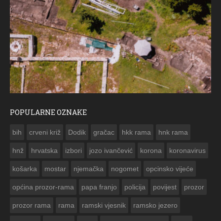
POPULARNE OZNAKE
ČE
bih
crveni križ
Dodik
gračac
hkk rama
hnk rama


hnž
hrvatska
izbori
jozo ivančević
korona
koronavirus
košarka
mostar
njemačka
nogomet
opcinsko vijeće
općina prozor-rama
papa franjo
policija
povijest
prozor
prozor rama
rama
ramski vjesnik
ramsko jezero