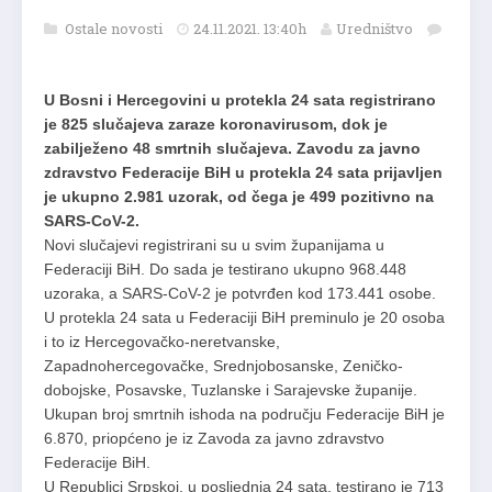
Ostale novosti
24.11.2021. 13:40h
Uredništvo
U Bosni i Hercegovini u protekla 24 sata registrirano
je 825 slučajeva zaraze koronavirusom, dok je
zabilježeno 48 smrtnih slučajeva. Zavodu za javno
zdravstvo Federacije BiH u protekla 24 sata prijavljen
je ukupno 2.981 uzorak, od čega je 499 pozitivno na
SARS-CoV-2.
Novi slučajevi registrirani su u svim županijama u
Federaciji BiH. Do sada je testirano ukupno 968.448
uzoraka, a SARS-CoV-2 je potvrđen kod 173.441 osobe.
U protekla 24 sata u Federaciji BiH preminulo je 20 osoba
i to iz Hercegovačko-neretvanske,
Zapadnohercegovačke, Srednjobosanske, Zeničko-
dobojske, Posavske, Tuzlanske i Sarajevske županije.
Ukupan broj smrtnih ishoda na području Federacije BiH je
6.870, priopćeno je iz Zavoda za javno zdravstvo
Federacije BiH.
U Rеpublici Srpskој, u pоsljеdnja 24 sata, tеstirаno jе 713