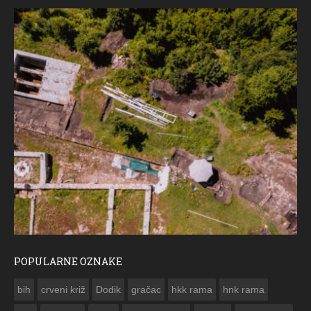
POPULARNE OZNAKE
ČESTITKA RAMSKOG VJESNIKA ZA USKRS 2023. GODINE
bih
crveni križ
Dodik
gračac
hkk rama
hnk rama

