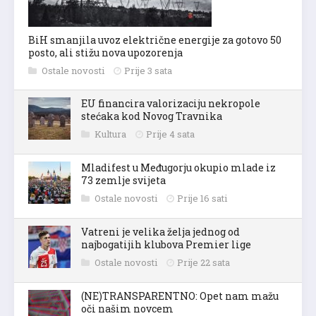
BiH smanjila uvoz električne energije za gotovo 50
posto, ali stižu nova upozorenja
Ostale novosti
Prije 3 sata
EU financira valorizaciju nekropole
stećaka kod Novog Travnika
Kultura
Prije 4 sata
Mladifest u Međugorju okupio mlade iz
73 zemlje svijeta
Ostale novosti
Prije 16 sati
Vatreni je velika želja jednog od
najbogatijih klubova Premier lige
Ostale novosti
Prije 22 sata
(NE)TRANSPARENTNO: Opet nam mažu
oči našim novcem