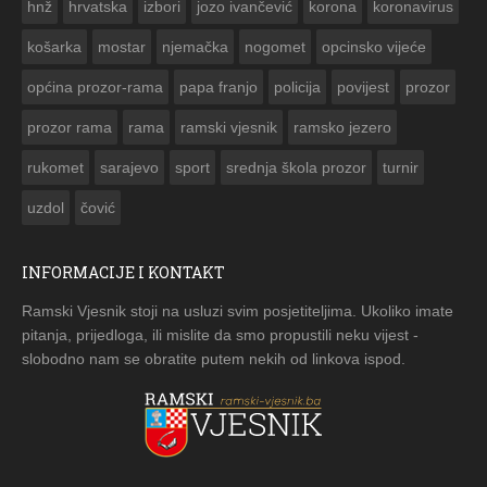
hnž
hrvatska
izbori
jozo ivančević
korona
koronavirus
košarka
mostar
njemačka
nogomet
opcinsko vijeće
općina prozor-rama
papa franjo
policija
povijest
prozor
prozor rama
rama
ramski vjesnik
ramsko jezero
rukomet
sarajevo
sport
srednja škola prozor
turnir
uzdol
čović
INFORMACIJE I KONTAKT
Ramski Vjesnik stoji na usluzi svim posjetiteljima. Ukoliko imate
pitanja, prijedloga, ili mislite da smo propustili neku vijest -
slobodno nam se obratite putem nekih od linkova ispod.