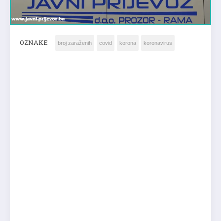
OZNAKE
broj zaraženih
covid
korona
koronavirus