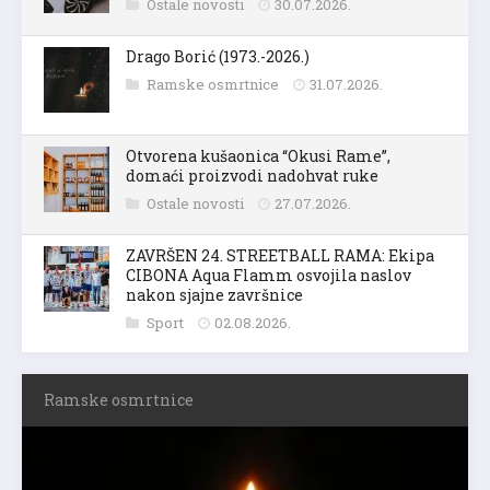
Ostale novosti
30.07.2026.
Drago Borić (1973.-2026.)
Ramske osmrtnice
31.07.2026.
Otvorena kušaonica “Okusi Rame”,
domaći proizvodi nadohvat ruke
Ostale novosti
27.07.2026.
ZAVRŠEN 24. STREETBALL RAMA: Ekipa
CIBONA Aqua Flamm osvojila naslov
nakon sjajne završnice
Sport
02.08.2026.
Ramske osmrtnice