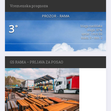
Vremenska prognoza
PROZOR - RAMA
3
°
blaga naoblaka
vlaga: 97%
vjetar: 1m/s SSI
Maks. 3 • Min. 3
GS RAMA – PRIJAVA ZA POSAO